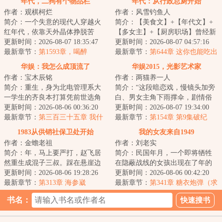
年代，二狗有个物品栏
年代：从行政总厨开始
作者：观棋柯烂
作者：风雪钓鱼人
简介：一个失意的现代人穿越火
简介：【美食文】+【年代文】+
红年代，依靠天外晶体挣脱苦
【多女主】+【厨房职场】曾经新
难，拥抱幸福，享受美好人生的
更新时间：2026-08-07 18:35:47
式融合菜掌门人陈芝虎重生了。
更新时间：2026-08-07 04:57:16
故事。...
最新章节：
第1593章，喝醉
看着眼前的破...
最新章节：
第644章 这你也能吃出
来？
华娱：我怎么成顶流了
华娱2015，光影艺术家
作者：宝木辰铭
作者：两猫养一人
简介：重生，身为北电管理系大
简介：“这段暗恋戏，慢镜头加旁
一学生的齐良本打算凭前世选角
白、男女主角下雨撑伞，剧情俗
导演的经验，积攒人脉资本重操
更新时间：2026-08-06 00:36:20
套，节奏也稀烂。虽然是流量偶
更新时间：2026-08-07 19:34:00
旧业。没想到进...
最新章节：
第三百三十五章 我什
像片剧，手艺...
最新章节：
第154章 第9集破纪
么东西啊我去催人家
录！白月光是你，青梅竹马是
1983从供销社保卫处开始
我的女友来自1949
你，防弹少年也是你！
作者：金蟾老祖
作者：刘老实
简介：年，马上要严打，赵飞居
简介：民国年月，一个即将牺牲
然重生成混子三叔。踩在悬崖边
在隐蔽战线的女孩出现在了年的
上，赵飞只能自救。第一步，先
更新时间：2026-08-06 19:28:26
上海。林晚：“两条小黄鱼，能在
更新时间：2026-08-06 00:42:20
从进供销社保卫...
最新章节：
第313章 海参崴
现代换两支盘...
最新章节：
第341章 糖衣炮弹（求
月票）
书名：