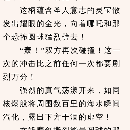
　　这柄蕴含圣人意志的灵宝散
发出耀眼的金光，向着哪吒和那
个恐怖圆球猛烈劈去！
　　“轰！”双方再次碰撞！这一
次的冲击比之前任何一次都要剧
烈万分！
　　强烈的真气荡漾开来，如同
核爆般将周围数百里的海水瞬间
汽化，露出下方干涸的虚空！