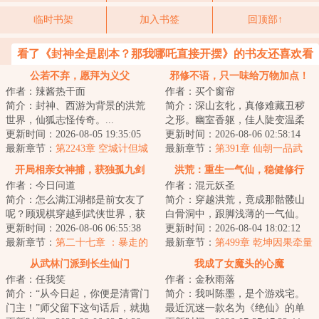
临时书架
加入书签
回顶部↑
看了《封神全是剧本？那我哪吒直接开摆》的书友还喜欢看
公若不弃，愿拜为义父
邪修不语，只一味给万物加点！
作者：辣酱热干面
作者：买个窗帘
简介：封神、西游为背景的洪荒
简介：深山玄牝，真修难藏丑秽
世界，仙狐志怪传奇。...
之形。幽室香躯，佳人陡变温柔
更新时间：2026-08-05 19:35:05
之质。欲用万寿仙朝万年寿，成
更新时间：2026-08-06 02:58:14
最新章节：
第2243章 空城计但城
就仙人洞里真仙...
最新章节：
第391章 仙朝一品武
内骄兵悍将
官，万寿十八青云帅、三天大战
开局相亲女神捕，获独孤九剑
洪荒：重生一气仙，稳健修行
的隐秘（五千字）
作者：今日问道
作者：混元妖圣
简介：怎么满江湖都是前女友了
简介：穿越洪荒，竟成那骷髅山
呢？顾观棋穿越到武侠世界，获
白骨洞中，跟脚浅薄的一气仙。
得【相亲系统】。只要相亲就可
更新时间：2026-08-06 06:55:38
他知道，唯有稳健，方是长生真
更新时间：2026-08-04 18:02:12
以获得各种武林...
最新章节：
第二十七章 ：暴走的
谛。从此，世间...
最新章节：
第499章 乾坤因果牵量
温淑仪（求月票）
尺，方外群贤临南瞻
从武林门派到长生仙门
我成了女魔头的心魔
作者：任我笑
作者：金秋雨落
简介：“从今日起，你便是清霄门
简介：我叫陈墨，是个游戏宅。
门主！”师父留下这句话后，就抛
最近沉迷一款名为《绝仙》的单