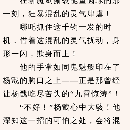
　　在斩魔剑撕裂能量圆球的那
一刻，狂暴混乱的灵气肆虐！
　　哪吒抓住这千钧一发的时
机，借着这混乱的灵气扰动，身
形一闪，欺身而上！
　　他的手掌如同鬼魅般印在了
杨戬的胸口之上——正是那曾经
让杨戬吃尽苦头的“九霄惊涛”！
　　“不好！”杨戬心中大骇！他
深知这一招的可怕之处，会将混