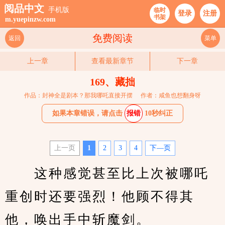
阅品中文
手机版
临时
登录
注册
书架
m.yuepinzw.com
免费阅读
返回
菜单
上一章
查看最新章节
下一章
169、藏拙
作品：封神全是剧本？那我哪吒直接开摆
作者：咸鱼也想翻身呀
如果本章错误，请点击
报错
10秒纠正
上一页
1
2
3
4
下—页
　　这种感觉甚至比上次被哪吒
重创时还要强烈！他顾不得其
他，唤出手中斩魔剑。