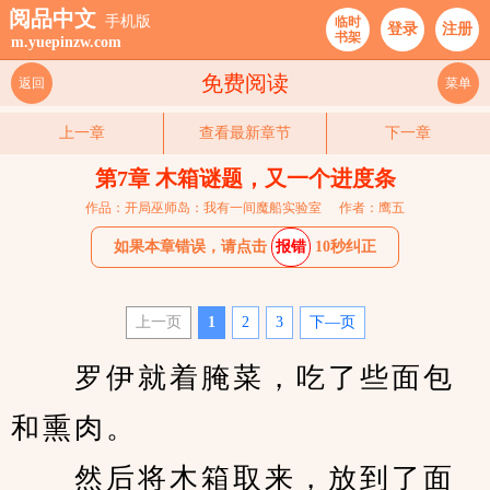
阅品中文
手机版
临时
登录
注册
书架
m.yuepinzw.com
免费阅读
返回
菜单
上一章
查看最新章节
下一章
第7章 木箱谜题，又一个进度条
作品：开局巫师岛：我有一间魔船实验室
作者：鹰五
如果本章错误，请点击
报错
10秒纠正
上一页
1
2
3
下—页
　　罗伊就着腌菜，吃了些面包
和熏肉。
　　然后将木箱取来，放到了面