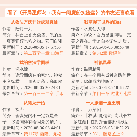
看了《开局巫师岛：我有一间魔船实验室》的书友还喜欢看
从效法万妖开始成就真仙
我掌握了世界的Bug
作者：陆月十九
作者：水煮仙人球
简介：神台上香火鼎盛。供的是
简介：神说：吾乃是世间唯一完
一尊尊狰狞恐怖之物。它们自诩
美之存在。于是自祂诞生之后，
为仙，不死不灭。林舒认真翻阅
更新时间：2026-08-05 17:57:58
原本完美无瑕的世界，出现了瑕
更新时间：2026-08-05 08:38:48
着仙法。他没有...
最新章节：
第二百零一章 山海异
疵。凌驾于芸芸...
最新章节：
第542章 数码兽
宝，神秘助力
我的密法学面板
神祇风暴
作者：深水流
作者：骷髅精灵
简介：诡异而疯狂的密地，神秘
简介：在一个拥有成神道路的世
主义纵横……血肉灵药，高原秘
界里，你想成为祂吗？...
辛，献祭仪轨，充满大恐怖的神
更新时间：2026-08-05 20:24:01
更新时间：2026-08-05 18:18:22
佛。宏大而震撼...
最新章节：
第一百三十二章 手印
最新章节：
第四十章 逆北斗七星
（求订阅月票）
步
从铬龙开始
一人掀翻一座王朝
作者：欢声
作者：十万菜团
简介：会发光的不一定就是金
简介：【权谋+剧情流+高武低玄
子，尽管同样有着闪亮的鳞片，
+多红颜】在打穿全部剧情线后，
但如果把重质龙误认为金属龙，
更新时间：2026-08-06 03:44:01
李明夷穿越到了游戏《天下潮》
更新时间：2026-08-05 18:52:23
后果将会是致命的...
最新章节：
第117章 西隆、尤格
中，成为了刚...
最新章节：
561、贿赂圣上？