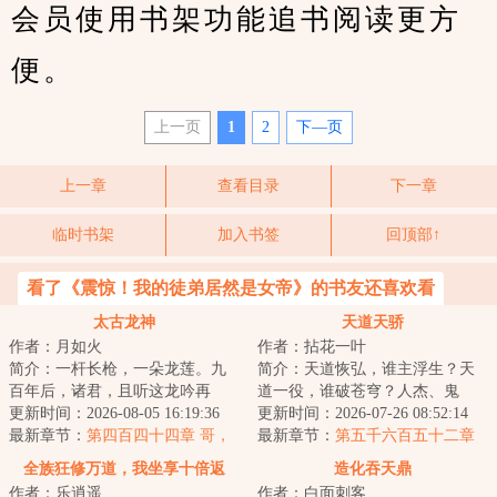
会员使用书架功能追书阅读更方
便。
上一页
1
2
下—页
上一章
查看目录
下一章
临时书架
加入书签
回顶部↑
看了《震惊！我的徒弟居然是女帝》的书友还喜欢看
太古龙神
天道天骄
作者：月如火
作者：拈花一叶
简介：一杆长枪，一朵龙莲。九
简介：天道恢弘，谁主浮生？天
百年后，诸君，且听这龙吟再
道一役，谁破苍穹？人杰、鬼
起！...
更新时间：2026-08-05 16:19:36
雄、楚翘、天骄，万载后的归
更新时间：2026-07-26 08:52:14
最新章节：
第四百四十四章 哥，
来，再踏归家路，再...
最新章节：
第五千六百五十二章
我错了。
传承和偶遇！下
全族狂修万道，我坐享十倍返
造化吞天鼎
作者：乐逍遥
作者：白面刺客
还！