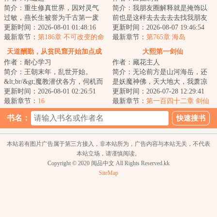
简介：重生修真世界，因对灵气
简介：我朋友圈解释就是掩饰以
过敏，燕长生被誉为千古第一废
前也是这样去去去去去找我朋友
物。无奈解锁系统，只要族人修
更新时间：2026-08-01 01:48:16
圈...
更新时间：2026-08-07 19:46:54
炼，便可获得十...
最新章节：
第186章 不可改变的命
最新章节：
第765章 海岛
运轨迹，不完美的结局！
天道酬勤，从贫民窟开始加点成
大熙第一剑仙
作者：耐心学习
作者：藏花主人
圣
简介：王朝末年，乱世开始。
简介：无论前方是山河海岳，还
&lt;br/&gt;魔教潜伏各方，伺机而
是妖魔神佛，天大地大，我萧凉
动。叛军揭竿而起，争伐频频。
更新时间：2026-08-01 02:26:51
唯有一剑。一剑没法解决的事，
更新时间：2026-07-28 12:29:41
&lt;br/&gt;宗...
最新章节：
16
那就多出几剑。...
最新章节：
第一百四十二章 剑仙
之名
书名：
本站若有图片广告属于第三方接入，非本站所为，广告内容与本站无关，不代表
本站立场，请谨慎阅读。
Copyright © 2020 阅品中文 All Rights Reserved.kk
SiteMap