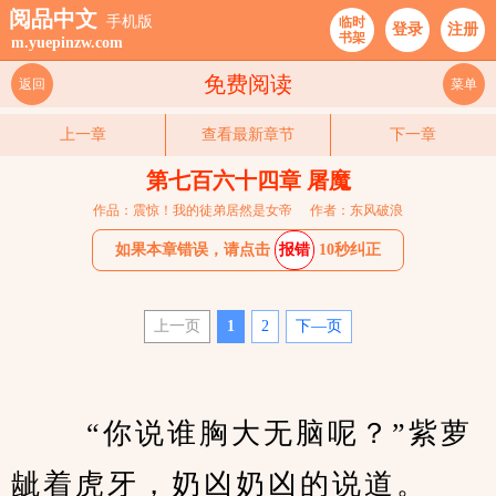
阅品中文
手机版
临时
登录
注册
书架
m.yuepinzw.com
免费阅读
返回
菜单
上一章
查看最新章节
下一章
第七百六十四章 屠魔
作品：震惊！我的徒弟居然是女帝
作者：东风破浪
如果本章错误，请点击
报错
10秒纠正
上一页
1
2
下—页
　　 “你说谁胸大无脑呢？”紫萝
龇着虎牙，奶凶奶凶的说道。