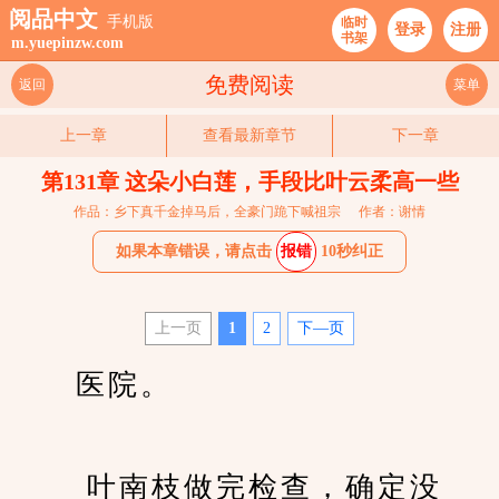
阅品中文
手机版
临时
登录
注册
书架
m.yuepinzw.com
免费阅读
返回
菜单
上一章
查看最新章节
下一章
第131章 这朵小白莲，手段比叶云柔高一些
作品：乡下真千金掉马后，全豪门跪下喊祖宗
作者：谢情
如果本章错误，请点击
报错
10秒纠正
上一页
1
2
下—页
　　医院。
　　 叶南枝做完检查，确定没