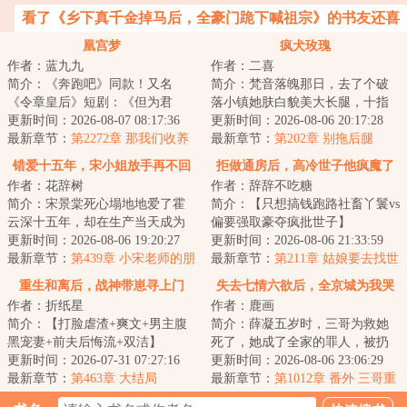
看了《乡下真千金掉马后，全豪门跪下喊祖宗》的书友还喜
欢看
凰宫梦
疯犬玫瑰
作者：蓝九九
作者：二喜
简介：《奔跑吧》同款！又名
简介：梵音落魄那日，去了个破
《令章皇后》短剧：《但为君
落小镇她肤白貌美大长腿，十指
故》《凰宫梦》&lt;br/&gt;【双重
更新时间：2026-08-07 08:17:36
不沾阳春水，很快成了这个地方
更新时间：2026-08-06 20:17:28
生换亲+宫斗+非...
最新章节：
第2272章 那我们收养
的焦点所有男人...
最新章节：
第202章 别拖后腿
一个孩子吧（227万必读票加）
错爱十五年，宋小姐放手再不回
拒做通房后，高冷世子他疯魔了
作者：花辞树
作者：辞辞不吃糖
头
简介：宋景棠死心塌地地爱了霍
简介：【只想搞钱跑路社畜丫鬟vs
云深十五年，却在生产当天成为
偏要强取豪夺疯批世子】
了植物人。而霍云深却贴在她耳
更新时间：2026-08-06 19:20:27
&lt;br/&gt;&lt;br/&gt;穿成永宁侯
更新时间：2026-08-06 21:33:59
边温柔呢喃：“...
最新章节：
第439章 小宋老师的朋
府丫鬟的第一天...
最新章节：
第211章 姑娘要去找世
友
子爷么？
重生和离后，战神带崽寻上门
失去七情六欲后，全京城为我哭
作者：折纸星
作者：鹿画
坟
简介：【打脸虐渣+爽文+男主腹
简介：薛凝五岁时，三哥为救她
黑宠妻+前夫后悔流+双洁】
死了，她成了全家的罪人，被扔
&lt;br/&gt;又名：《渣夫盼我死？
更新时间：2026-07-31 07:27:16
在老宅几年。她回来后，家里已
更新时间：2026-08-06 23:06:29
重生另嫁战神王...
最新章节：
第463章 大结局
经有了被他们抱...
最新章节：
第1012章 番外 三哥重
养小薛凝（46）