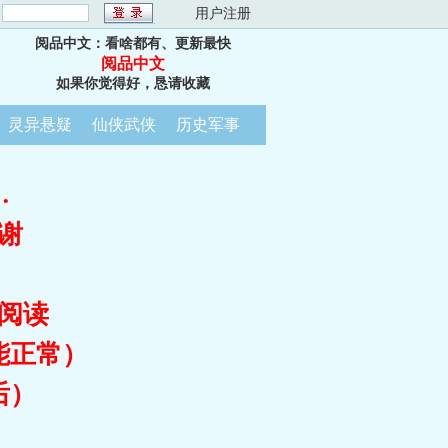
：
用户注册
阅品中文：看啥都有、更新最快
阅品中文
如果你觉得好，恳请收藏
灵异悬疑
仙侠武侠
历史军事
…
谢
阅读
能正常）
后）