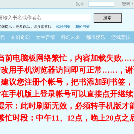
账号：
密码
温馨提示：更多作品，请搜索查找
临时书架
我的书架
元
玄幻奇幻
女生言情
科幻未来
都市娱乐
游戏竞技
当前电脑板网络繁忙，内容加载失败…
请改用手机浏览器访问即可正常……，谢
建议您注册个帐号，把书添加到书签，
后在手机版上登录帐号可以直接点开继续
提示：此时刷新无效，必须转手机版才
繁忙时段：中午11、12点，晚上20点之