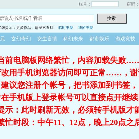
账号：
密码
温馨提示：更多作品，请搜索查找
临时书架
我的书架
元
玄幻奇幻
女生言情
科幻未来
都市娱乐
游戏竞技
当前电脑板网络繁忙，内容加载失败…
请改用手机浏览器访问即可正常……，谢
建议您注册个帐号，把书添加到书签，
后在手机版上登录帐号可以直接点开继续
提示：此时刷新无效，必须转手机版才
繁忙时段：中午11、12点，晚上20点之