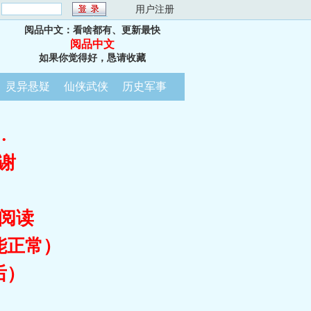
：
用户注册
阅品中文：看啥都有、更新最快
阅品中文
如果你觉得好，恳请收藏
灵异悬疑
仙侠武侠
历史军事
…
谢
阅读
能正常）
后）