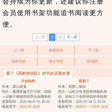
会持续为你更新，还建议你注册
会员使用书架功能追书阅读更方
便。
上一页
1
2
下—页
上一章
查看目录
下一章
临时书架
加入书签
回顶部↑
看了《花豹突击队》的书友还喜欢看
天命纨绔
匪殿下
作者：梁山老鬼
作者：壹两二锅头
简介：秦遇穿越大宁王朝，却因
简介：山村少年竟然有神秘的身
一记猴子偷桃而得罪冷血嗜杀的
份，还有三个各怀绝技的奇怪师
女帝。&lt;br/&gt;从此，女帝成为
更新时间：2026-08-07 01:48:26
父，这少年究竟是谁，他将肩负
更新时间：2026-07-28 11:45:59
了他挥之不...
最新章节：
第694章 偷袭
什么样的使命，...
最新章节：
第四百一十四章 连创
新招