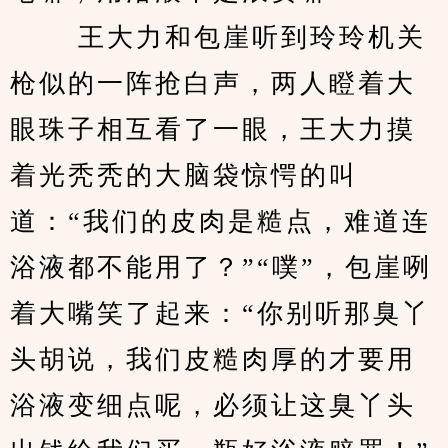
 　　王大力和包崖听到玲玲机关
枪似的一阵抢白声，两人瞪着大
眼珠子相互看了一眼，王大力摸
着光秃秃的大脑袋惊愕的叫
道：“我们的皮肉是糙点，难道连
浴液都不能用了？”“噗”，包崖咧
着大嘴笑了起来：“你别听那臭丫
头胡说，我们皮糙肉厚的才要用
浴液变细点呢，必须让这臭丫头