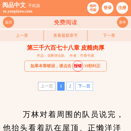
阅品中文
手机版
临时
登录
注册
书架
m.yuepinzw.com
免费阅读
返回
菜单
上一章
查看最新章节
下一章
第三千六百七十八章 皮糙肉厚
作品：花豹突击队
作者：竹香书屋
如果本章错误，请点击
报错
10秒纠正
上一页
1
2
下—页
 　　万林对着周围的队员说完，
他抬头看着趴在屋顶、正懒洋洋