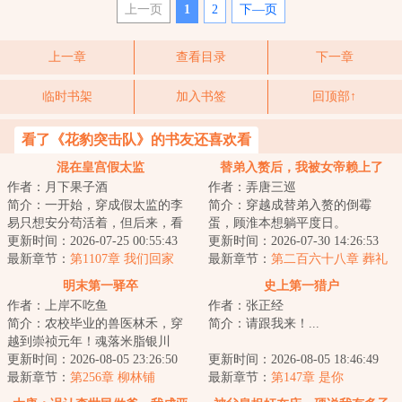
上一页
1
2
下—页
上一章
查看目录
下一章
临时书架
加入书签
回顶部↑
看了《花豹突击队》的书友还喜欢看
混在皇宫假太监
替弟入赘后，我被女帝赖上了
作者：月下果子酒
作者：弄唐三巡
简介：一开始，穿成假太监的李
简介：穿越成替弟入赘的倒霉
易只想安分苟活着，但后来，看
蛋，顾淮本想躺平度日。
着高贵雍容的皇后，李易心思变
更新时间：2026-07-25 00:55:43
&lt;br/&gt;可二哥拿了他的计策献
更新时间：2026-07-30 14:26:53
了。“江山你坐...
最新章节：
第1107章 我们回家
给女帝后，竟一路高...
最新章节：
第二百六十八章 葬礼
上的不速之客
明末第一驿卒
史上第一猎户
作者：上岸不吃鱼
作者：张正经
简介：农校毕业的兽医林禾，穿
简介：请跟我来！...
越到崇祯元年！魂落米脂银川
驿，成了最低微的驿站小卒。朝
更新时间：2026-08-05 23:26:50
更新时间：2026-08-05 18:46:49
堂崩坏，流民遍地...
最新章节：
第256章 柳林铺
最新章节：
第147章 是你