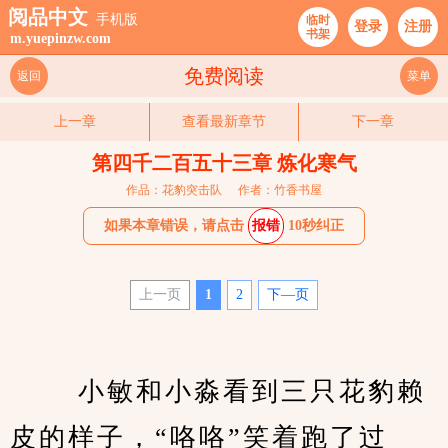
阅品中文
手机版
临时
登录
注册
书架
m.yuepinzw.com
免费阅读
返回
菜单
上一章
查看最新章节
下一章
第四千二百五十三章 炼化寒气
作品：花豹突击队
作者：竹香书屋
如果本章错误，请点击
报错
10秒纠正
上一页
1
2
下—页
 　　小敏和小淼看到三只花豹赖
皮的样子，“咯咯”笑着跑了过