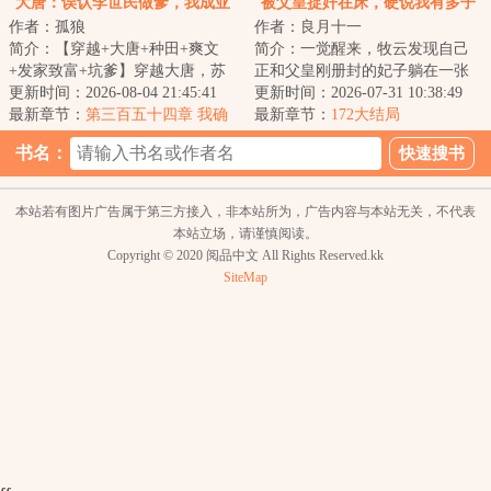
大唐：误认李世民做爹，我成亚
被父皇捉奸在床，硬说我有多子
作者：孤狼
作者：良月十一
洲洲长了
多福系统
简介：【穿越+大唐+种田+爽文
简介：一觉醒来，牧云发现自己
+发家致富+坑爹】穿越大唐，苏
正和父皇刚册封的妃子躺在一张
哲只想逍遥躺平。谁知，一个自
更新时间：2026-08-04 21:45:41
床上，殿外传来的是他父皇愤怒
更新时间：2026-07-31 10:38:49
称“老李”的中...
最新章节：
第三百五十四章 我确
的咆哮声，怎么...
最新章节：
172大结局
实看不起你！
书名：
本站若有图片广告属于第三方接入，非本站所为，广告内容与本站无关，不代表
本站立场，请谨慎阅读。
Copyright © 2020 阅品中文 All Rights Reserved.kk
SiteMap