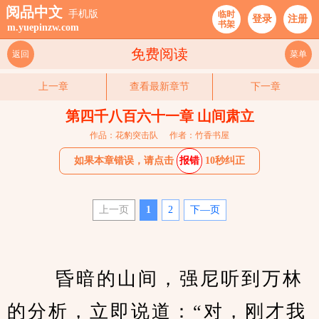
阅品中文
手机版
临时
登录
注册
书架
m.yuepinzw.com
免费阅读
返回
菜单
上一章
查看最新章节
下一章
第四千八百六十一章 山间肃立
作品：花豹突击队
作者：竹香书屋
如果本章错误，请点击
报错
10秒纠正
上一页
1
2
下—页
 　　昏暗的山间，强尼听到万林
的分析，立即说道：“对，刚才我