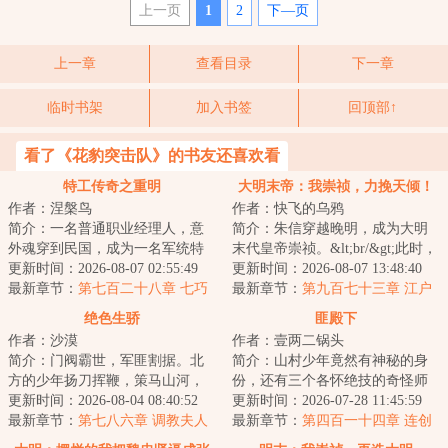
上一页
1
2
下—页
上一章
查看目录
下一章
临时书架
加入书签
回顶部↑
看了《花豹突击队》的书友还喜欢看
特工传奇之重明
大明末帝：我崇祯，力挽天倾！
作者：涅槃鸟
作者：快飞的乌鸦
简介：一名普通职业经理人，意
简介：朱信穿越晚明，成为大明
外魂穿到民国，成为一名军统特
末代皇帝崇祯。&lt;br/&gt;此时，
工，没有金手指，凭借前世的信
更新时间：2026-08-07 02:55:49
大明王朝经历了两百多年，早已
更新时间：2026-08-07 13:48:40
息，依靠自己的...
最新章节：
第七百二十八章 七巧
腐朽不堪，...
最新章节：
第九百七十三章 江户
华容
死令
绝色生骄
匪殿下
作者：沙漠
作者：壹两二锅头
简介：门阀霸世，军匪割据。北
简介：山村少年竟然有神秘的身
方的少年扬刀挥鞭，策马山河，
份，还有三个各怀绝技的奇怪师
便要为天下寒门布衣劈开一条大
更新时间：2026-08-04 08:40:52
父，这少年究竟是谁，他将肩负
更新时间：2026-07-28 11:45:59
道。我本无意逐...
最新章节：
第七八六章 调教夫人
什么样的使命，...
最新章节：
第四百一十四章 连创
新招