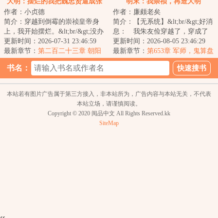
大明：摆烂的我把魏忠贤逼成张
明末：我崇祯，再造大明
作者：小贞德
作者：廉颇老矣
居正了
简介：穿越到倒霉的崇祯皇帝身
简介：【无系统】&lt;br/&gt;好消
上，我开始摆烂。&lt;br/&gt;没办
息： 我朱友俭穿越了，穿成了
法，在大明越是想干事业，死的
更新时间：2026-07-31 23:46:59
大明崇祯帝朱由检。&lt;br/&gt;坏
更新时间：2026-08-05 23:46:29
就越快，屎...
最新章节：
第二百二十三章 朝阳
消息：今...
最新章节：
第653章 军师，鬼算盘
书名：
本站若有图片广告属于第三方接入，非本站所为，广告内容与本站无关，不代表
本站立场，请谨慎阅读。
Copyright © 2020 阅品中文 All Rights Reserved.kk
SiteMap