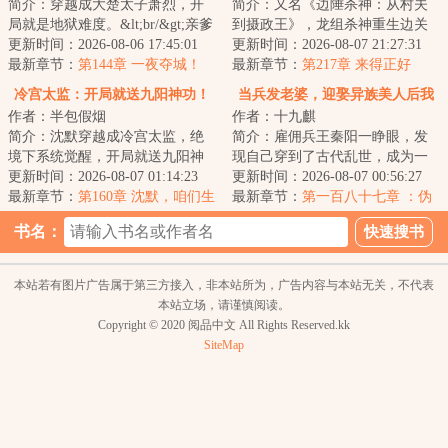
简介：穿越成大楚太子萧烈，开
简介：又名《边陲杀神：从村夫
局就是地狱难度。&lt;br/&gt;亲爹
到摄政王》，龙组杀神重生边关
死了，皇位被叔叔抢了，六个堂
更新时间：2026-08-06 17:45:01
懒汉，开局反杀恶卒，迎娶落难
更新时间：2026-08-07 21:27:31
兄天天想弄...
最新章节：
第144章 一夜夺城！
罪女。虐村霸、...
最新章节：
第217章 来得正好
冷宫太监：开局就送九阳神功！
当兵发老婆，迎娶异族美人后我
作者：半包假烟
作者：十九麒
称王了
简介：沈默穿越成冷宫太监，绝
简介：雇佣兵王秦阳一睁眼，发
境下系统觉醒，开局就送九阳神
现自己穿到了古代乱世，成为一
功！&lt;br/&gt;香妃：“小默子，
更新时间：2026-08-07 01:14:23
个爹娘双亡、家中穷苦的少年。
更新时间：2026-08-07 00:56:27
本宫体内寒...
最新章节：
第160章 沈默，咱们生
&lt;br/&gt;刚...
最新章节：
第一百八十七章 ：伪
个儿子吧？
造密信
书名：
本站若有图片广告属于第三方接入，非本站所为，广告内容与本站无关，不代表
本站立场，请谨慎阅读。
Copyright © 2020 阅品中文 All Rights Reserved.kk
SiteMap