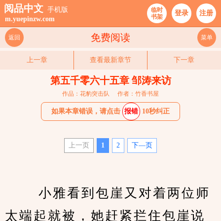
阅品中文
手机版
临时
登录
注册
书架
m.yuepinzw.com
免费阅读
返回
菜单
上一章
查看最新章节
下一章
第五千零六十五章 邹涛来访
作品：花豹突击队
作者：竹香书屋
如果本章错误，请点击
报错
10秒纠正
上一页
1
2
下—页
 　　小雅看到包崖又对着两位师
太端起就被，她赶紧拦住包崖说