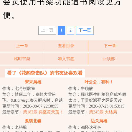
会员使用书架功能追书阅读更方
便。
上一页
1
2
下—页
上一章
查看目录
下一章
临时书架
加入书签
回顶部↑
看了《花豹突击队》的书友还喜欢看
宋末枭雄
叶公公，有种！
作者：七号棋牌室
作者：牛磺酸
简介：靖康二年，秦岭大雪纷
简介：现代医生叶笙歌穿成将假
飞。&lt;br/&gt;秦云醒来时，穿越
太监，于贵妃濒死之际逆天改
成一名宋金交战区的猎户，正被
更新时间：2026-08-07 22:38:55
命，从此以医术为阶，踏入深宫
更新时间：2026-07-23 01:53:15
人当作两脚羊...
最新章节：
第182章 兵至黄天荡！
棋局。&lt;br/&gt...
最新章节：
第245章 大结局
孤镇北疆
边关枭雄
作者：老骆驼
作者：都怪这夜色