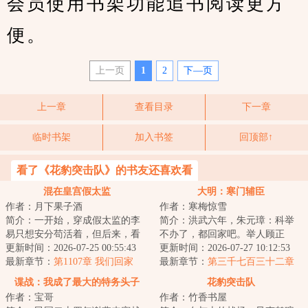
会员使用书架功能追书阅读更方
便。
上一页
1
2
下—页
上一章
查看目录
下一章
临时书架
加入书签
回顶部↑
看了《花豹突击队》的书友还喜欢看
混在皇宫假太监
大明：寒门辅臣
作者：月下果子酒
作者：寒梅惊雪
简介：一开始，穿成假太监的李
简介：洪武六年，朱元璋：科举
易只想安分苟活着，但后来，看
不办了，都回家吧。举人顾正
着高贵雍容的皇后，李易心思变
更新时间：2026-07-25 00:55:43
臣：这路都走了，钱都借了，房
更新时间：2026-07-27 10:12:53
了。“江山你坐...
最新章节：
第1107章 我们回家
租都付了，你说不...
最新章节：
第三千七百三十二章
李成桂的屈从
谍战：我成了最大的特务头子
花豹突击队
作者：宝哥
作者：竹香书屋