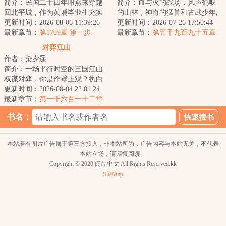
简介：民国二十四年谢燕来穿越
简介：血与火的战场，风声鹤唳
回北平城，作为黄埔毕业生充实
的山林，神奇的猛兽和古武少年,
北平分站，半个月粉碎特高课石
更新时间：2026-08-06 11:39:26
这是一支有着铮铮铁骨的特种部
更新时间：2026-07-26 17:50:44
川少佐收买北平...
最新章节：
第1709章 第一步
队，这是一群...
最新章节：
第五千九百九十五章
全权指挥
对弈江山
作者：染夕遥
简介：一场平行时空的三国江山
权谋对弈，你是作壁上观？执白
子？抑或执黑子？...
更新时间：2026-08-04 22:01:24
最新章节：
第一千六百一十二章
尚书的“赎罪”
书名：
本站若有图片广告属于第三方接入，非本站所为，广告内容与本站无关，不代表
本站立场，请谨慎阅读。
Copyright © 2020 阅品中文 All Rights Reserved.kk
SiteMap