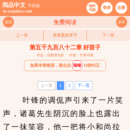
阅品中文
手机版
临时
登录
注册
书架
m.yuepinzw.com
免费阅读
返回
菜单
上一章
查看最新章节
下一章
第五千九百八十二章 好苗子
作品：花豹突击队
作者：竹香书屋
如果本章错误，请点击
报错
10秒纠正
上一页
1
2
下—页
　　 叶锋的调侃声引来了一片笑
声，诸葛先生阴沉的脸上也露出
了一抹笑容，他一把将小和尚拉