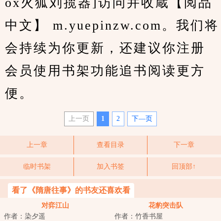
ox火狐刘揽器]访问并收蔵【阅品
中文】 m.yuepinzw.com。我们将
会持续为你更新，还建议你注册
会员使用书架功能追书阅读更方
便。
上一页
1
2
下—页
上一章
查看目录
下一章
临时书架
加入书签
回顶部↑
看了《隋唐往事》的书友还喜欢看
对弈江山
花豹突击队
作者：染夕遥
作者：竹香书屋