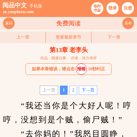
阅品中文
手机版
临时
登录
注册
书架
m.yuepinzw.com
免费阅读
返回
菜单
上一章
查看最新章节
下一章
第13章 老李头
作品：隋唐往事
作者：张力伟岸
如果本章错误，请点击
报错
10秒纠正
上一页
1
2
下—页
　　“我还当你是个大好人呢！哼
哼，没想到是个贼，偷尸贼！”
　　“去你妈的！”我怒目圆睁，