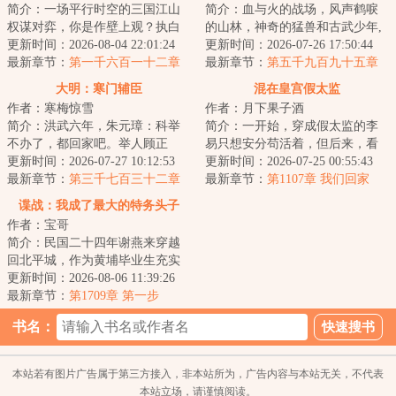
简介：一场平行时空的三国江山
简介：血与火的战场，风声鹤唳
权谋对弈，你是作壁上观？执白
的山林，神奇的猛兽和古武少年,
子？抑或执黑子？...
更新时间：2026-08-04 22:01:24
这是一支有着铮铮铁骨的特种部
更新时间：2026-07-26 17:50:44
最新章节：
第一千六百一十二章
队，这是一群...
最新章节：
第五千九百九十五章
尚书的“赎罪”
全权指挥
大明：寒门辅臣
混在皇宫假太监
作者：寒梅惊雪
作者：月下果子酒
简介：洪武六年，朱元璋：科举
简介：一开始，穿成假太监的李
不办了，都回家吧。举人顾正
易只想安分苟活着，但后来，看
臣：这路都走了，钱都借了，房
更新时间：2026-07-27 10:12:53
着高贵雍容的皇后，李易心思变
更新时间：2026-07-25 00:55:43
租都付了，你说不...
最新章节：
第三千七百三十二章
了。“江山你坐...
最新章节：
第1107章 我们回家
李成桂的屈从
谍战：我成了最大的特务头子
作者：宝哥
简介：民国二十四年谢燕来穿越
回北平城，作为黄埔毕业生充实
北平分站，半个月粉碎特高课石
更新时间：2026-08-06 11:39:26
川少佐收买北平...
最新章节：
第1709章 第一步
书名：
本站若有图片广告属于第三方接入，非本站所为，广告内容与本站无关，不代表
本站立场，请谨慎阅读。