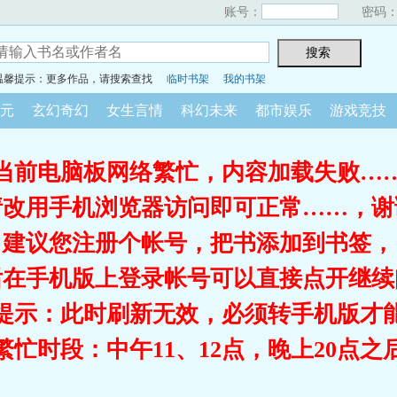
账号：
密码
温馨提示：更多作品，请搜索查找
临时书架
我的书架
元
玄幻奇幻
女生言情
科幻未来
都市娱乐
游戏竞技
当前电脑板网络繁忙，内容加载失败…
请改用手机浏览器访问即可正常……，谢
建议您注册个帐号，把书添加到书签，
后在手机版上登录帐号可以直接点开继续
提示：此时刷新无效，必须转手机版才
繁忙时段：中午11、12点，晚上20点之