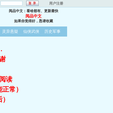
：
用户注册
阅品中文：看啥都有、更新最快
阅品中文
如果你觉得好，恳请收藏
灵异悬疑
仙侠武侠
历史军事
…
谢
阅读
能正常）
后）