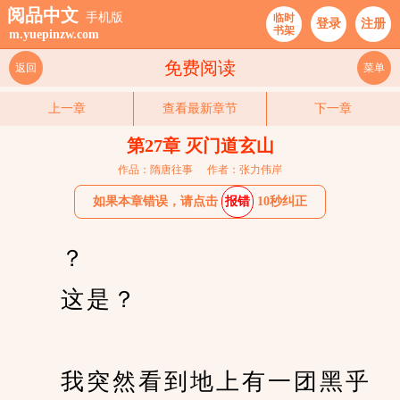
阅品中文
手机版
临时
登录
注册
书架
m.yuepinzw.com
免费阅读
返回
菜单
上一章
查看最新章节
下一章
第27章 灭门道玄山
作品：隋唐往事
作者：张力伟岸
如果本章错误，请点击
报错
10秒纠正
　　？
　　这是？
　　我突然看到地上有一团黑乎