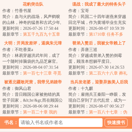
花豹突击队
谍战：我成了最大的特务头子
作者：竹香书屋
作者：宝哥
简介：血与火的战场，风声鹤唳
简介：民国二十四年谢燕来穿越
的山林，神奇的猛兽和古武少年,
回北平城，作为黄埔毕业生充实
这是一支有着铮铮铁骨的特种部
更新时间：2026-07-26 17:50:44
北平分站，半个月粉碎特高课石
更新时间：2026-08-07 10:59:39
队，这是一群...
最新章节：
第五千九百九十五章
川少佐收买北平...
最新章节：
第1710章 任务不多
全权指挥
大明：开局发差评，逼疯朱元璋
替弟入赘后，我被女帝赖上了
作者：不吃香菜a
作者：弄唐三巡
简介：林易穿越洪武年间，成了
简介：穿越成替弟入赘的倒霉
一个随时掉脑袋的九品芝麻官。
蛋，顾淮本想躺平度日。
&lt;br/&gt;恰逢贪官鱼肉百姓，林
更新时间：2026-08-04 07:31:54
&lt;br/&gt;可二哥拿了他的计策献
更新时间：2026-07-30 14:26:53
易反手绑定...
最新章节：
第一百七十三章 寻觅
给女帝后，竟一路高...
最新章节：
第二百六十八章 葬礼
大航海传奇CEO
上的不速之客
被逐北疆敢死营，我带兄弟踏帝
当兵发老婆，迎娶异族美人后我
作者：御风山君
作者：十九麒
京
称王了
简介：昔日顾国公家被抱错的真
简介：雇佣兵王秦阳一睁眼，发
世子回家，&lt;br/&gt;而在顾国公
现自己穿到了古代乱世，成为一
家生活了十八年的顾长渊成了假
更新时间：2026-08-06 08:29:44
个爹娘双亡、家中穷苦的少年。
更新时间：2026-08-07 00:56:27
世子。&lt;b...
最新章节：
第一百二十章 我的
&lt;br/&gt;刚...
最新章节：
第一百八十七章 ：伪
诗，是命换的
造密信
书名：