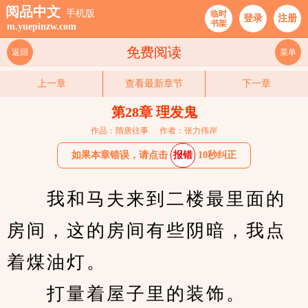
阅品中文
手机版
临时
登录
注册
书架
m.yuepinzw.com
免费阅读
返回
菜单
上一章
查看最新章节
下一章
第28章 理发鬼
作品：隋唐往事
作者：张力伟岸
如果本章错误，请点击
报错
10秒纠正
　　我和马夫来到二楼最里面的
房间，这的房间有些阴暗，我点
着煤油灯。
　　打量着屋子里的装饰。