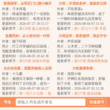
富国强军，从军区门口摆小摊开
大明：开局发差评，逼疯朱元璋
作者：子木挥毫
作者：不吃香菜a
始
简介：陈诚穿越成为了一名部队
简介：林易穿越洪武年间，成了
驻地旁的父母双亡，有房没车的
一个随时掉脑袋的九品芝麻官。
村民身上。&lt;br/&gt;正看着自己
更新时间：2026-07-27 18:15:17
&lt;br/&gt;恰逢贪官鱼肉百姓，林
更新时间：2026-08-04 07:31:54
的家徒四壁...
最新章节：
第130章 敌人的目的
易反手绑定...
最新章节：
第一百七十三章 寻觅
大航海传奇CEO
直播亮剑：从小排长到一代军
大明边军：昏君被俘，我反手夺
作者：颜下听雨
作者：声音画家
神！
天下！
简介：打工仔穿越的抗日战场，
简介：土木堡，二十万精锐覆
觉醒直播系统，依靠粉丝打赏，
灭，朱祁镇沦为瓦剌阶下囚。
具现武器装备，痛打侵略者，从
更新时间：2026-08-05 18:42:38
特种兵秦烈穿越成宣府前卫一名
更新时间：2026-08-06 02:39:47
晋西北一路打到...
最新章节：
第335章 东海大作战
小卒，在尸山血海...
最新章节：
第327章 西南局势加剧
当兵发老婆，迎娶异族美人后我
大乾最黑客栈
作者：十九麒
作者：淮阴小侯
称王了
简介：雇佣兵王秦阳一睁眼，发
简介：开网红名宿的陆言，穿越
现自己穿到了古代乱世，成为一
到了大乾，获得了超级客栈系
个爹娘双亡、家中穷苦的少年。
更新时间：2026-08-07 00:56:27
统。客栈的床，睡一晚，不但助
更新时间：2026-08-07 02:12:38
&lt;br/&gt;刚...
最新章节：
第一百八十七章 ：伪
眠效果拉满，还能...
最新章节：
第277章 娱乐设施
造密信
书名：