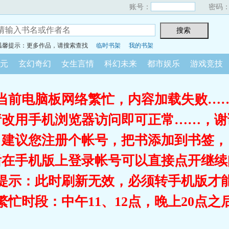
账号：
密码
温馨提示：更多作品，请搜索查找
临时书架
我的书架
元
玄幻奇幻
女生言情
科幻未来
都市娱乐
游戏竞技
当前电脑板网络繁忙，内容加载失败…
请改用手机浏览器访问即可正常……，谢
建议您注册个帐号，把书添加到书签，
后在手机版上登录帐号可以直接点开继续
提示：此时刷新无效，必须转手机版才
繁忙时段：中午11、12点，晚上20点之