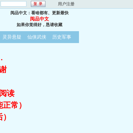
：
用户注册
阅品中文：看啥都有、更新最快
阅品中文
如果你觉得好，恳请收藏
灵异悬疑
仙侠武侠
历史军事
…
谢
阅读
能正常）
后）