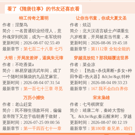
看了《隋唐往事》的书友还喜欢看
特工传奇之重明
让你当书童，你成大夏文圣
作者：涅槃鸟
作者：炫迈
简介：一名普通职业经理人，意
简介：北大汉语言硕士卢璘重生
外魂穿到民国，成为一名军统特
六岁稚童，开局被卖当书童，本
工，没有金手指，凭借前世的信
更新时间：2026-08-07 02:55:49
以为天崩开局，没想到这是个读
更新时间：2026-08-06 19:45:18
息，依靠自己的...
最新章节：
第七百二十八章 七巧
书人能够掌控天...
最新章节：
第1112章 全知全能的
华容
权柄！
大明：开局发差评，逼疯朱元璋
穿越流放犯？那我颠覆这世界
作者：不吃香菜a
作者：菜会凉
简介：林易穿越洪武年间，成了
简介：【热血+杀伐果断+多女+种
一个随时掉脑袋的九品芝麻官。
田争霸+热火器】&lt;br/&gt;特种
&lt;br/&gt;恰逢贪官鱼肉百姓，林
更新时间：2026-08-04 07:31:54
兵陈锋，代号“孤狼”，死后穿越到
更新时间：2026-08-04 09:33:23
易反手绑定...
最新章节：
第一百七十三章 寻觅
大梁王...
最新章节：
167.我不会白白养你
大航海传奇CEO
们！
万历小捕快
宋末枭雄
作者：老山赶棠
作者：七号棋牌室
简介：民不聊生强敌环伺，偏偏
简介：靖康二年，秦岭大雪纷
皇帝陛下又怠于临朝勇于敛财，
飞。&lt;br/&gt;秦云醒来时，穿越
且看顺天府的小捕快如何除奸
更新时间：2026-07-25 09:00:56
成一名宋金交战区的猎户，正被
更新时间：2026-08-07 00:12:19
佞、护山河、还民...
最新章节：
第一千四百七十一章
人当作两脚羊...
最新章节：
第180章 秦兄弟，咱们
春天来了
又见面了！