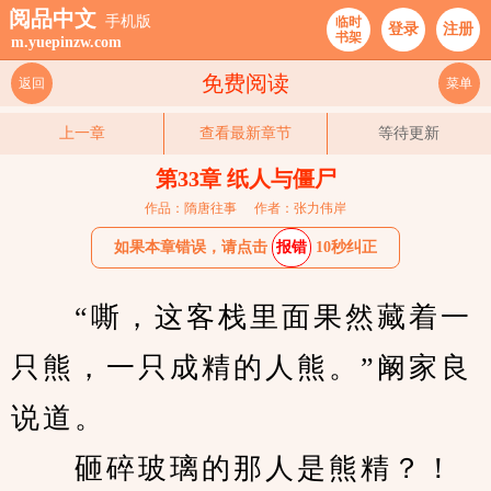
阅品中文
手机版
临时
登录
注册
书架
m.yuepinzw.com
免费阅读
返回
菜单
上一章
查看最新章节
等待更新
第33章 纸人与僵尸
作品：隋唐往事
作者：张力伟岸
如果本章错误，请点击
报错
10秒纠正
　　“嘶，这客栈里面果然藏着一
只熊，一只成精的人熊。”阚家良
说道。
　　砸碎玻璃的那人是熊精？！