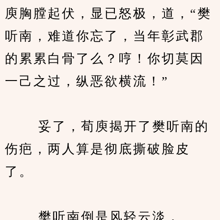
庾胸膛起伏，显已怒极，道，“樊
听南，难道你忘了，当年彰武郡
的累累白骨了么？哼！你切莫因
一己之过，纵恶欲横流！”
　　 妥了，荀庾揭开了樊听南的
伤疤，两人算是彻底撕破脸皮
了。
　　 樊听南倒是风轻云淡，