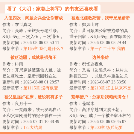
看了《大明：家妻上将军》的书友还喜欢看
入伍四次，问题女兵全让你带成
被逐北疆敢死营，我带兄弟踏帝
作者：在世真龙
作者：御风山君
兵王了？
京
简介：吴峰，全旅头号老油条。
简介：昔日顾国公家被抱错的真
&lt;br/&gt;三次入伍，三次退伍，
世子回家，&lt;br/&gt;而在顾国公
全旅对他简直又爱又恨。
更新时间：2026-08-06 02:50:11
家生活了十八年的顾长渊成了假
更新时间：2026-08-06 08:29:44
&lt;br/&gt;爱的是...
最新章节：
第165章 我们是什么？
世子。&lt;b...
最新章节：
第一百二十章 我的
绑匪哎！
诗，是命换的
被贬边疆，成就最强藩王
边关枭雄
作者：绯雨
作者：都怪这夜色
简介：开局穿越遭遇仙人跳，被
简介：又名《边陲杀神：从村夫
贬边疆吃土。皇帝想困我在边
到摄政王》，龙组杀神重生边关
城？朝臣想看我笑话？却不知我
更新时间：2026-08-08 01:28:57
懒汉，开局反杀恶卒，迎娶落难
更新时间：2026-08-07 23:53:50
手握现代知识，开...
最新章节：
第1115章 没有叛变
罪女。虐村霸、...
最新章节：
第219章 江山从来不是
江湖的事
被父皇捉奸在床，硬说我有多子
荒年猎户：分家后我粮肉满仓！
作者：良月十一
作者：苍髯木
多福系统
简介：一觉醒来，牧云发现自己
简介：高洋穿越到大虞王朝，
正和父皇刚册封的妃子躺在一张
&lt;br/&gt;成了一个被全家压榨的
床上，殿外传来的是他父皇愤怒
更新时间：2026-07-31 10:38:49
窝囊猎户。&lt;br/&gt;当牛做马那
更新时间：2026-08-06 09:45:07
的咆哮声，怎么...
最新章节：
172大结局
么多年，他...
最新章节：
第200章 练兵纪要