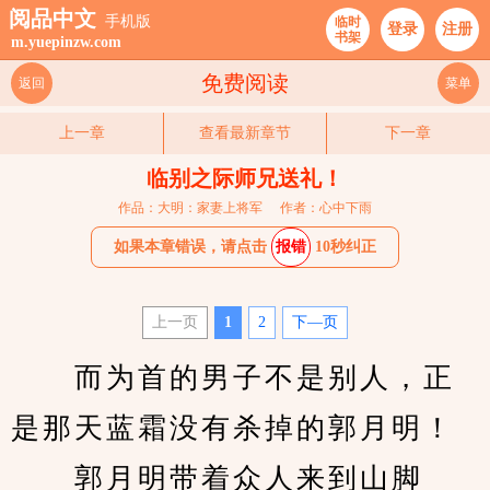
阅品中文
手机版
临时
登录
注册
书架
m.yuepinzw.com
免费阅读
返回
菜单
上一章
查看最新章节
下一章
临别之际师兄送礼！
作品：大明：家妻上将军
作者：心中下雨
如果本章错误，请点击
报错
10秒纠正
上一页
1
2
下—页
　　而为首的男子不是别人，正
是那天蓝霜没有杀掉的郭月明！
　　郭月明带着众人来到山脚