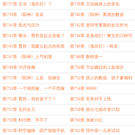
第737章 主演《鬼吹灯》？
第738章 王祖娴身上的变化
第739章 《阳神》发表
第740章 《阳神》离谱的数据
第741章 风光与压力
第742章 老同学重聚的欢乐时光
第743章 曝光：曹胜是起点老板？
第744章 弄臭他们！爽文的几种写
法
第745章 曹胜：我建立起点的初衷
第746章 《鬼吹灯》+程龙
第747章 《阳神》人气初显
第748章 数榜第一
第749章 50万收藏
第750章 万众瞩目的上架感言
第751章 《阳神》上架、祖娴生
第752章 惊人的数据、孩子爹哋到
娃？
底是谁？
第753章 一个很想嫁、一个不想嫁
第754章 86000
第755章 曹胜：我有孩子了？
第756章 竞争对手上线
第757章 见到女儿
第758章 推出七级作者计划
第759章 利与弊、学不了
第760章 身家10亿
第761章 时空偏移、国产智能手机
第762章 找中原一点灰试试