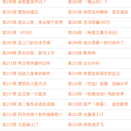
众
第199章 徐客要来拜访？
第200章 《蜀山传》？
第201章 曹胜的建议
第202章 帅照流传网络、发言激励
人心
第203章 港台上映、来自整个世界
第204章 含泪再赚100万
的恶意
第205章 《叶问》
第206章 《神墓之魔主传说》
第207章 送上门的功夫字典
第208章 他太需要一部代表作了
第209章 美女封面、新书上市
第210章 断章狗
第211章 带父母来徽州过年
第212章 女生外向
第213章 创始人发来的邮件
第214章 将要提前诞生的起点
第215章 曹胜的入股方式
第216章 《空姐》首播、祖娴分手
第217章 起点第一大股东
第218章 《饥饿游戏》电影世界
第219章 第二集给读者的震撼
第220章 国产《拳霸》、故意断章
第221章 刑天肉身？创作巅峰期？
第222章 太像美人计
第223章 王祖娴上门
第224章 绯闻满天飞