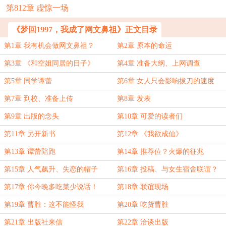
第812章 虚惊一场
《梦回1997，我成了网文鼻祖》正文目录
第1章 我有机会做网文鼻祖？
第2章 原本的命运
第3章 《和空姐同居的日子》
第4章 准备大纲、上网调查
第5章 同学谭蕾
第6章 女人只会影响拔刀的速度
第7章 到校、准备上传
第8章 发表
第9章 出版的念头
第10章 可爱的读者们
第11章 另开新书
第12章 《我欲成仙》
第13章 谭蕾陪跑
第14章 推荐位？火爆的征兆
第15章 人气飙升、失恋的帽子
第16章 投稿、与女生宿舍联谊？
第17章 你今晚多吃菜少说话！
第18章 联谊现场
第19章 曹胜：这不能怪我
第20章 吃货曹胜
第21章 出版社来信
第22章 洽谈出版