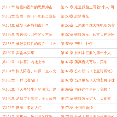
第150章 给圈内圈外的思想冲击
第151章 难道我脸上写着“小人”两
个字吗？
第152章 曹胜：你们不能真当我是
第153章 恋情曝光
学渣
第154章 截胡《杀戮都市》？
第155章 以未来全球大热电影为背
景
第156章 票选你心目中的女主角
第157章 蝴蝶效应、远古大神纷纷
按耐不住
第158章 被记者堵住的曹胜、《天
第159章 声明、补偿
帝转生》发表
第160章 卖剧本买车
第161章 被剧本征服的第一个人
第162章 《神墓》内地上市
第163章 飙高音式写法、买车
第164章 惊人阵容、中原一点灰火
第165章 公布新书《七宝玲珑塔》
了
第166章 一群记者堵门
第167章 当众更名《天地玄黄玲珑
塔》
第168章 《天帝转生》的困境、曹
第169章 冉静这个角色，我接了
胜的邮件
第170章 消息过于离谱，没人敢信
第171章 蝴蝶效应扩大、买别墅
第172章 搬家、带她认门
第173章 小别胜新婚
第174章 签售会、教书匠的曙光
第175章 学长！我是因为您报考的