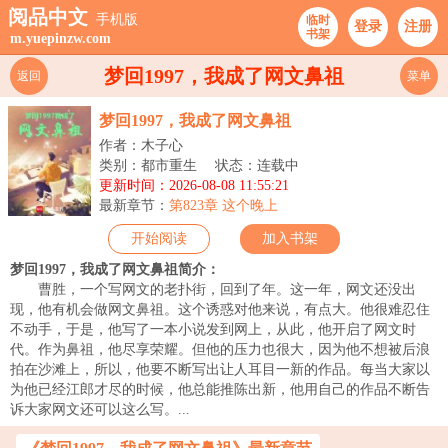
阅品中文
手机版
临时
登录
注册
书架
m.yuepinzw.com
梦回1997，我成了网文鼻祖
返回
菜单
梦回1997，我成了网文鼻祖
作者：木子心
类别：都市重生
状态：连载中
更新时间：2026-08-08 11:55:21
最新章节：
第823章 这个晚上
开始阅读
加入书架
梦回1997，我成了网文鼻祖简介：
曹胜，一个写网文的老扑街，回到了年。这一年，网文还没出
现，他有机会做网文鼻祖。这个诱惑对他来说，有点大。他很难忍住
不动手，于是，他写了一本小说发到网上，从此，他开启了网文时
代。作为鼻祖，他尽享荣耀。但他的压力也很大，因为他不想被后浪
拍在沙滩上，所以，他要不断写出让人耳目一新的作品。每当大家以
为他已经江郎才尽的时候，他总能推陈出新，他用自己的作品不断告
诉大家网文还可以这么写。...