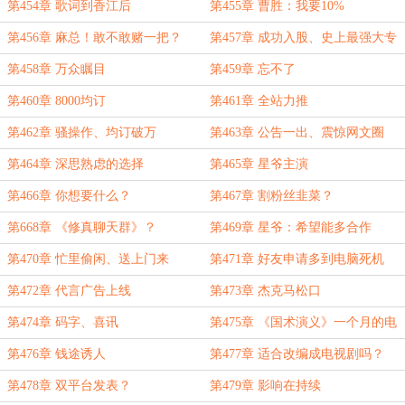
第454章 歌词到香江后
第455章 曹胜：我要10%
第456章 麻总！敢不敢赌一把？
第457章 成功入股、史上最强大专
生！
第458章 万众瞩目
第459章 忘不了
第460章 8000均订
第461章 全站力推
第462章 骚操作、均订破万
第463章 公告一出、震惊网文圈
第464章 深思熟虑的选择
第465章 星爷主演
第466章 你想要什么？
第467章 割粉丝韭菜？
第668章 《修真聊天群》？
第469章 星爷：希望能多合作
第470章 忙里偷闲、送上门来
第471章 好友申请多到电脑死机
第472章 代言广告上线
第473章 杰克马松口
第474章 码字、喜讯
第475章 《国术演义》一个月的电
子稿费
第476章 钱途诱人
第477章 适合改编成电视剧吗？
第478章 双平台发表？
第479章 影响在持续