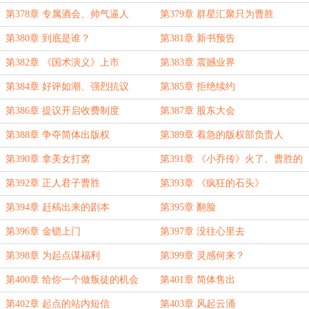
第378章 专属酒会、帅气逼人
第379章 群星汇聚只为曹胜
第380章 到底是谁？
第381章 新书预告
第382章 《国术演义》上市
第383章 震撼业界
第384章 好评如潮、强烈抗议
第385章 拒绝续约
第386章 提议开启收费制度
第387章 股东大会
第388章 争夺简体出版权
第389章 着急的版权部负责人
第390章 拿美女打窝
第391章 《小乔传》火了、曹胜的
幸福生活
第392章 正人君子曹胜
第393章 《疯狂的石头》
第394章 赶稿出来的剧本
第395章 翻脸
第396章 金锁上门
第397章 没往心里去
第398章 为起点谋福利
第399章 灵感何来？
第400章 给你一个做叛徒的机会
第401章 简体售出
第402章 起点的站内短信
第403章 风起云涌