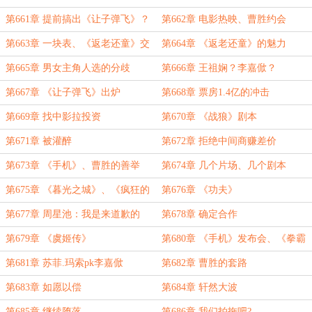
场
第661章 提前搞出《让子弹飞》？
第662章 电影热映、曹胜约会
第663章 一块表、《返老还童》交
第664章 《返老还童》的魅力
稿
第665章 男女主角人选的分歧
第666章 王祖娴？李嘉俽？
第667章 《让子弹飞》出炉
第668章 票房1.4亿的冲击
第669章 找中影拉投资
第670章 《战狼》剧本
第671章 被灌醉
第672章 拒绝中间商赚差价
第673章 《手机》、曹胜的善举
第674章 几个片场、几个剧本
第675章 《暮光之城》、《疯狂的
第676章 《功夫》
石头》票房出炉
第677章 周星池：我是来道歉的
第678章 确定合作
第679章 《虞姬传》
第680章 《手机》发布会、《拳霸
2》杀青
第681章 苏菲.玛索pk李嘉俽
第682章 曹胜的套路
第683章 如愿以偿
第684章 轩然大波
第685章 继续堕落
第686章 我们拍拖吧?