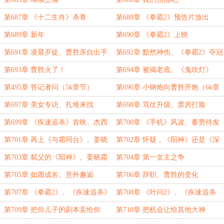
第687章 《十二生肖》杀青
第688章 《拳霸2》预告片放出
第689章 新年
第690章 《拳霸2》上映
第691章 凌晨歹徒、曹胜亲自出手
第692章 黯然神伤、《拳霸2》夺冠
第693章 曹胜火了！
第694章 被揭老底、《鬼吹灯》
第495章 答记者问（5k章节）
第696章 小钢炮向曹胜开炮（6k章
节）
第697章 美女专访、扎堆来找
第698章 骂仗升级、票房打脸
（6k）
第699章 《疾速追杀》首映、杰西
第700章 《手机》风波、蓄势待发
卡.阿尔巴爆火
第701章 再上《与霜同台》、姜晓
第702章 怀疑，《阳神》还是《深
霜台上发疯
空彼岸》？
第703章 弑父的《阳神》、姜晓霜
第704章 第一女主之争
的日记
第705章 如愿成名、意外邂逅
第706章 辞职、曹胜的变化
第707章 《拳霸2》、《疾速追杀》
第708章 《叶问2》、《疾速追杀
票房表现
2》
第709章 把你儿子的剧本卖给你
第710章 把机会让给其他大神