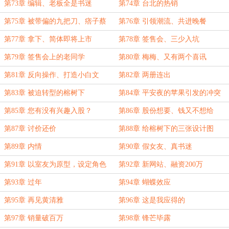
第73章 编辑、老板全是书迷
第74章 台北的热销
第75章 被带偏的九把刀、痞子蔡
第76章 引领潮流、共进晚餐
第77章 拿下、简体即将上市
第78章 签售会、三少入坑
第79章 签售会上的老同学
第80章 梅梅、又有两个喜讯
第81章 反向操作、打造小白文
第82章 两册连出
第83章 被迫转型的榕树下
第84章 平安夜的苹果引发的冲突
第85章 您有没有兴趣入股？
第86章 股份想要、钱又不想给
第87章 讨价还价
第88章 给榕树下的三张设计图
第89章 内情
第90章 假女友、真书迷
第91章 以室友为原型，设定角色
第92章 新网站、融资200万
第93章 过年
第94章 蝴蝶效应
第95章 再见黄清雅
第96章 这是我应得的
第97章 销量破百万
第98章 锋芒毕露