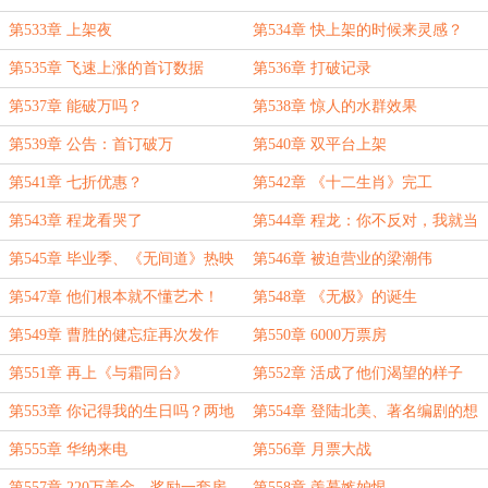
第533章 上架夜
第534章 快上架的时候来灵感？
第535章 飞速上涨的首订数据
第536章 打破记录
第537章 能破万吗？
第538章 惊人的水群效果
第539章 公告：首订破万
第540章 双平台上架
第541章 七折优惠？
第542章 《十二生肖》完工
第543章 程龙看哭了
第544章 程龙：你不反对，我就当
你默许了
第545章 毕业季、《无间道》热映
第546章 被迫营业的梁潮伟
第547章 他们根本就不懂艺术！
第548章 《无极》的诞生
第549章 曹胜的健忘症再次发作
第550章 6000万票房
第551章 再上《与霜同台》
第552章 活成了他们渴望的样子
第553章 你记得我的生日吗？两地
第554章 登陆北美、著名编剧的想
票房数据
法
第555章 华纳来电
第556章 月票大战
第557章 220万美金、奖励一套房
第558章 羡慕嫉妒恨