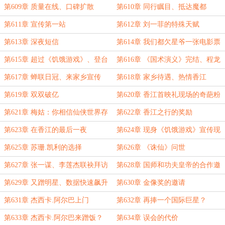
第609章 质量在线、口碑扩散
第610章 同行瞩目、抵达魔都
第611章 宣传第一站
第612章 刘一菲的特殊天赋
第613章 深夜短信
第614章 我们都欠星爷一张电影票
第615章 超过《饥饿游戏》、登台
第616章 《国术演义》完结、程龙
《快乐大本营》
来电
第617章 蝉联日冠、来家乡宣传
第618章 家乡待遇、热情香江
第619章 双双破亿
第620章 香江首映礼现场的奇葩粉
丝
第621章 梅姑：你相信仙侠世界存
第622章 香江之行的奖励
在吗？
第623章 在香江的最后一夜
第624章 现身《饥饿游戏》宣传现
场
第625章 苏珊.凯利的选择
第626章 《诛仙》问世
第627章 张一谋、李莲杰联袂拜访
第628章 国师和功夫皇帝的合作邀
请
第629章 又蹭明星、数据快速飙升
第630章 金像奖的邀请
第631章 杰西卡.阿尔巴上门
第632章 再捧一个国际巨星？
第633章 杰西卡.阿尔巴来蹭饭？
第634章 误会的代价