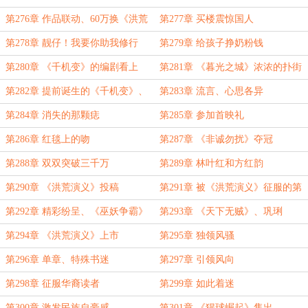
第276章 作品联动、60万换《洪荒
第277章 买楼震惊国人
演义》
第278章 靓仔！我要你助我修行
第279章 给孩子挣奶粉钱
第280章 《千机变》的编剧看上
第281章 《暮光之城》浓浓的扑街
《暮光之城》
味
第282章 提前诞生的《千机变》、
第283章 流言、心思各异
新学期
第284章 消失的那颗痣
第285章 参加首映礼
第286章 红毯上的吻
第287章 《非诚勿扰》夺冠
第288章 双双突破三千万
第289章 林叶红和方红韵
第290章 《洪荒演义》投稿
第291章 被《洪荒演义》征服的第
一人
第292章 精彩纷呈、《巫妖争霸》
第293章 《天下无贼》、巩琍
的震撼
第294章 《洪荒演义》上市
第295章 独领风骚
第296章 单章、特殊书迷
第297章 引领风向
第298章 征服华裔读者
第299章 如此着迷
第300章 激发民族自豪感
第301章 《猩球崛起》售出