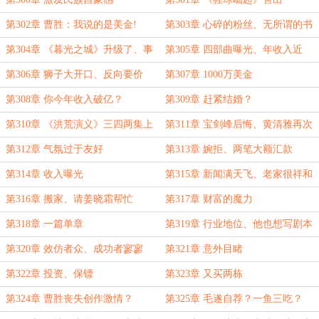
第302章 曹胜：我说的是美金!
第303章 心碎的粉丝、无所谓的书
迷
第304章 《暮光之城》升级了、事
第305章 四部曲曝光、年收入近
业为重
亿？
第306章 狮子大开口、反向要价
第307章 1000万美金
第308章 你今年收入破亿？
第309章 赶紧结婚？
第310章 《洪荒演义》三四两集上
第311章 宝剑峰后悔、黄清雅再次
市
邀请
第312章 气氛过于友好
第313章 婉拒、两笔大额汇款
第314章 收入曝光
第315章 新闻满天飞、老家很祥和
第316章 搬家、请姜晓霜帮忙
第317章 财富的魔力
第318章 一篇单章
第319章 行业地位、他也想写剧本
第320章 效仿者众、成功者寥寥
第321章 意外目睹
第322章 投资、保镖
第323章 又买两栋
第324章 曹胜丧失创作激情？
第325章 毛遂自荐？一鱼三吃？