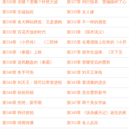
第326章 买楼？变懒？轩然大波
第327章 同行惊喜、责编操碎了心
第328章 生猛如此
第329章 女人缘
第330章 各大网站榜首、又是酒精
第331章 不一样的感觉
惹得祸
第332章 百花齐放的时代
第333章 《国术演义》
第334章 《小乔传》、《二郎神
第335章 在离谱路上狂奔的《小乔
传》
传》
第336章 《拳霸》上映
第337章 留学生追捧、《天下无
贼》上映
第338章 逆风翻盘的《拳霸》
第339章 荣耀背后的曹胜
第340章 炙手可热
第341章 刘天王来电
第342章 刘天王：我可以带资进组
第343章 黄清雅的进步
第344章 纷纷拒稿
第345章 意在曹胜新书
第346章 拒绝、新学期
第347章 两个美女学妹
第348章 狗仔抓拍
第349章 《误杀瞒天记》诞生的夜
晚
第350章 绯闻传播
第351章 各人反应