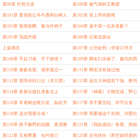
第99章 轩然大波
第100章 被气倒的王教授
第101章 委屈的公羊不愚和白树人
第102章 登上早间新闻
第103章 新闻发酵、被当作例子
第104章 逼中原一点灰道歉？
第105章 骂战升级
第106章 记者见面会
上架感言
第107章 公开处刑（求首订求月
票）
第108章 手起刀落、手下留情？
第109章 网友们乐疯了、被坑的西
北狼
第110章 身败名裂、侥幸逃过一
第111章 网友没有放过他
劫？
第112章 我等你到12点（求月票）
第113章 远古大神提前下场、教书
匠开始创作
第114章 多家出版社准备北上
第115章 《神墓》大纲完成，野心
暴涨
第116章 常青树连夜出发、如此书
第117章 求不要完结、对手出发
迷
第118章 这次我要分成！
第119章 我要做这个先例、河图出
手
第120章 路子极野的说频、黄清雅
第121章 《我欲成仙》收尾、谁如
出谋划策
流星？
第122章 互相尊重、合约签订
第123章 目光转向《和空姐同居的