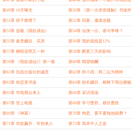
第49章 10天曝光
第50章 《第一次亲密接触》书迷炸
锅
第51章 痞子蔡懵了
第52章 回家、邀请连载
第53章 连载《我欲成仙》
第54章 仙侠一出、谁与争锋？
第55章 备受瞩目、买房
第56章 我的底线是12%
第57章 柳暗花明又一村
第58章 断更三天的影响
第59章 《我欲成仙2》第一集
第60章 期望稿酬
第61章 信昌出版社的诚意
第62章 郭小四、韩二以为榜样
第63章 初恋变书迷
第64章 校长瞩目、榕树下再拉横幅
第65章 市电视台来人
第66章 采访现场
第67章 登上电视
第68章 学习曹胜、模仿曹胜
第69章 《神墓》
第70章 构思、要不要拖他稿费？
第71章 存款飙升、作协来人
第72章 我本中人之姿