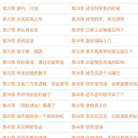
第23章 签约、计划
第24章 还没到享受的时候
第25章 出现跟风之作
第26章 样书到手、再见谭蕾
第27章 承认有女友
第28章 口碑上会被碾压吗？
第29章 喜讯连连
第30章 版权编辑上门
第31章 签字费、偶遇
第32章 要不我再帮你撮合撮合？
第33章 存款暴涨、通过出版审核
第34章 出版预告造成的影响
第35章 夸张的预售数字
第36章 辅导员是个大嘴巴
第37章 又有三万多进账、宋超看书
第38章 同学变书迷、老师索要存稿
第39章 寄样书的信封破了
第40章 是不是印错字体了？
第41章 《我欲成仙》暴露了
第42章 拿给系主任
第43章 能不能给他一个留校的机
第44章 系主任召见、心底深处的姑
会？
娘
第45章 采访和签售会
第46章 签售现场
第47章 源源不断的书迷
第48章 这种滋味，不能只有我品尝