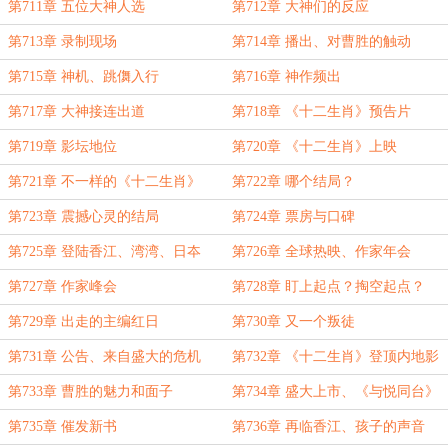
第711章 五位大神人选
第712章 大神们的反应
第713章 录制现场
第714章 播出、对曹胜的触动
第715章 神机、跳儛入行
第716章 神作频出
第717章 大神接连出道
第718章 《十二生肖》预告片
第719章 影坛地位
第720章 《十二生肖》上映
第721章 不一样的《十二生肖》
第722章 哪个结局？
第723章 震撼心灵的结局
第724章 票房与口碑
第725章 登陆香江、湾湾、日夲
第726章 全球热映、作家年会
第727章 作家峰会
第728章 盯上起点？掏空起点？
第729章 出走的主编红日
第730章 又一个叛徒
第731章 公告、来自盛大的危机
第732章 《十二生肖》登顶内地影
史最高
第733章 曹胜的魅力和面子
第734章 盛大上市、《与悦同台》
第735章 催发新书
第736章 再临香江、孩子的声音