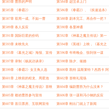
第583章 曹胜的声明
第584章 赵汶卓上门
第585章 《拳霸2》
第586章 《拳霸2》、《疾速追杀》
第587章 双周一成、不如一曹
第588章 剧本完工、再合作一把？
第589章 各人反应
第590章 各显神通
第591章 国际巨星的价码
第592章 《神墓之魔主传说》第一
支预告片
第593章 未映先火
第594章 《英雄》上映，《暮光之
城》引爆北美市场
第595章 《暮光之城》海报、宣传
第596章 年终晚会、惊到张一谋
片惊艳亮相
第597章 录制《杨岚访谈录》
第598章 除夕、催婚
第599章 《拳霸2》女主角人选
第600章 凯特.温斯莱特？杰西卡.阿
尔巴？
第601章 上映前的程龙、周星池
第602章 首映礼现场
第603章 《神墓之魔主传说》首映
第604章 编剧曹胜为什么没来？
现场
第605章 都劝曹胜参与宣传
第606章 张一谋和冯小钢的反应
第607章 首日票房、互联网宣传
第608章 刚出门就上了新闻