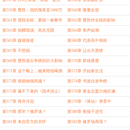
第559章 曹胜：我的预算是1000万
第560章 隆重欢迎
第561章 震惊全校，要捐一栋教学
第562章 曹胜对全校的影响
楼？
第563章 捐赠现场、风光无限
第564章 掌声如潮
第565章 媒体报道
第566章 代表高中母校
第567章 不想捐
第568章 让出月票榜
第569章 曹胜退出争榜的巨大影响
第570章 群雄逐鹿
第571章 这个晚上，她来陪他喝酒
第572章 开始新生活
第573章 谁能独领风骚？
第574章 书迷自发争榜
第575章 爆不下来的《国术演义》
第576章 黄金总盟力挽狂澜
第577章 再夺月冠
第578章 《诛仙》孕育中
第579章 肥羊？修罗场？
第580章 夜猫子进宅
第581章 来自官方的关怀
第582章 修罗场再现？