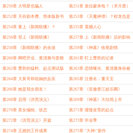
第250章 大明星也骗人
第251章 派拉蒙来电？（求月票）
第252章 天价剧本费、简体版新书
第253章 《天魔神谭》？程龙也是
惊艳内地市场
大嘴巴？
第254章 要上《新闻联播》？
第255章 震撼人心
第256章 登上《新闻联播》
第257章 上《新闻联播》后的影响
第258章 《新闻联播》的余波
第259章 《神墓》收尾剧情
第260章 网吧开业、黄清雅与姜晓
第261章 盯上曹胜的记者
霜碰面
第262章 曹胜的猛料、起点测试版
第263章 恋情曝光、黄清雅身份被
出炉
扒
第264章 大舅哥和祖娴的反应
第265章 注册名：董天宝
第266章 她是我女朋友！
第267章 《笑傲香江娱乐圈》
第268章 启用《洪荒演义》
第269章 《神墓》大结局上市
第270章 美女编辑、状态
第271章 缓慢发育的起点
第272章 《洪荒演义》开篇
第273章 毕业季
第274章 王婧的工作成果
第275章 “大神\"新作