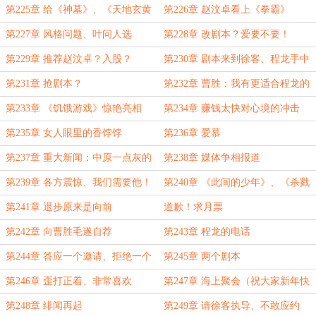
第225章 给《神墓》、《天地玄黄
第226章 赵汶卓看上《拳霸》
玲珑塔》挑刺
第227章 风格问题、叶问人选
第228章 改剧本？爱要不要！
第229章 推荐赵汶卓？入股？
第230章 剧本来到徐客、程龙手中
第231章 抢剧本？
第232章 曹胜：我有更适合程龙的
剧本
第233章 《饥饿游戏》惊艳亮相
第234章 赚钱太快对心境的冲击
第235章 女人眼里的香饽饽
第236章 爱慕
第237章 重大新闻：中原一点灰的
第238章 媒体争相报道
四个剧本
第239章 各方震惊、我们需要他！
第240章 《此间的少年》、《杀戮
都市》
第241章 退步原来是向前
道歉！求月票
第242章 向曹胜毛遂自荐
第243章 程龙的电话
第244章 答应一个邀请、拒绝一个
第245章 两个剧本
邀请
第246章 歪打正着、非常喜欢
第247章 海上聚会（祝大家新年快
乐）
第248章 绯闻再起
第249章 请徐客执导、不敢应约