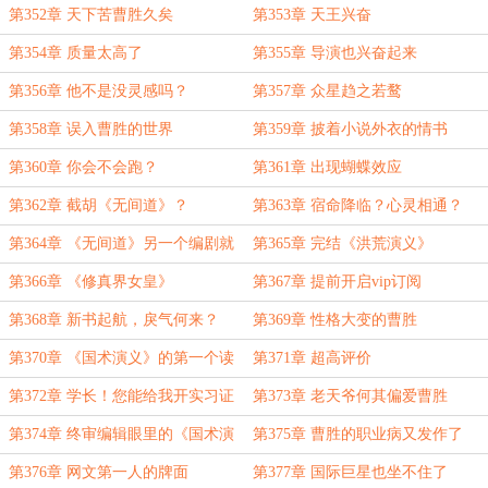
第352章 天下苦曹胜久矣
第353章 天王兴奋
第354章 质量太高了
第355章 导演也兴奋起来
第356章 他不是没灵感吗？
第357章 众星趋之若鹜
第358章 误入曹胜的世界
第359章 披着小说外衣的情书
第360章 你会不会跑？
第361章 出现蝴蝶效应
第362章 截胡《无间道》？
第363章 宿命降临？心灵相通？
第364章 《无间道》另一个编剧就
第365章 完结《洪荒演义》
位
第366章 《修真界女皇》
第367章 提前开启vip订阅
第368章 新书起航，戾气何来？
第369章 性格大变的曹胜
第370章 《国术演义》的第一个读
第371章 超高评价
者
第372章 学长！您能给我开实习证
第373章 老天爷何其偏爱曹胜
明吗？
第374章 终审编辑眼里的《国术演
第375章 曹胜的职业病又发作了
义》
第376章 网文第一人的牌面
第377章 国际巨星也坐不住了