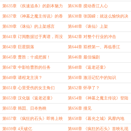
第635章 《疾速追杀》的剧本魅力
第636章 搅动香江人心
第637章 《神墓之魔主传说》的香
第638章 张国嵘：就这么愉快的决
江、湾湾票房
定了
第639章 《诛仙》的上架感言
第640章 《诛仙》上架
第641章 订阅数据过于离谱，而没
第642章 对整个行业的冲击
人相信
第643章 巨星陨落
第644章 双榜第一、再临香江
第645章 曹胜：十成把握！
第646章 最佳编剧
第647章 中影给曹胜的任务
第648章 《返老还童》
第649章 请程龙主演？
第650章 激活记忆中的知识
第651章 心里受伤的女主角们
第652章 怀孕了？
第653章 汉化版《返老还童》
第654章 《神墓之魔主传说》登陆
东南亚
第655章 韩囯、日夲热映
第656章 撞见
第657章 《疯狂的石头》即将上映
第658章 《暮光之城》风靡内地
第659章 4天破亿
第660章 《疯狂的石头》首映礼现