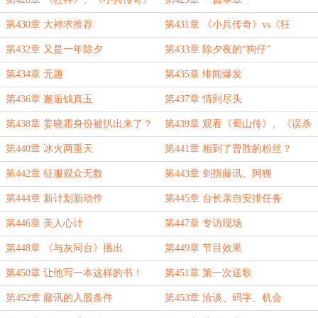
诞生
第430章 大神求推荐
第431章 《小兵传奇》vs《狂
神》？《蜀山传》vs《误杀瞒天
第432章 又是一年除夕
第433章 除夕夜的“狗仔”
记》?
第434章 无题
第435章 绯闻爆发
第436章 邂逅钱真玉
第437章 情到尽头
第438章 姜晓霜身份被扒出来了？
第439章 观看《蜀山传》、《误杀
瞒天记》
第440章 冰火两重天
第441章 相到了曹胜的粉丝？
第442章 征服观众无数
第443章 剑指藤讯、阿狸
第444章 新计划新动作
第445章 台长亲自安排任务
第446章 美人心计
第447章 专访现场
第448章 《与灰同台》播出
第449章 节目效果
第450章 让他写一本这样的书！
第451章 第一次送歌
第452章 藤讯的入股条件
第453章 洽谈、码字、机会