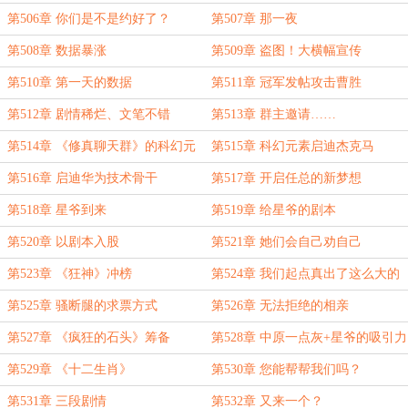
第506章 你们是不是约好了？
第507章 那一夜
第508章 数据暴涨
第509章 盗图！大横幅宣传
第510章 第一天的数据
第511章 冠军发帖攻击曹胜
第512章 剧情稀烂、文笔不错
第513章 群主邀请……
第514章 《修真聊天群》的科幻元
第515章 科幻元素启迪杰克马
素
第516章 启迪华为技术骨干
第517章 开启任总的新梦想
第518章 星爷到来
第519章 给星爷的剧本
第520章 以剧本入股
第521章 她们会自己劝自己
第523章 《狂神》冲榜
第524章 我们起点真出了这么大的
bug？
第525章 骚断腿的求票方式
第526章 无法拒绝的相亲
第527章 《疯狂的石头》筹备
第528章 中原一点灰+星爷的吸引力
第529章 《十二生肖》
第530章 您能帮帮我们吗？
第531章 三段剧情
第532章 又来一个？