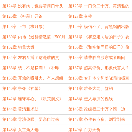
日子》
第124章 没有肉，也要啃两口骨头
第125章 一口价二十万、黄清雅的
机会
第126章 《神墓》开篇
第127章 交稿
第128章 上市（求月票）
第129章 模仿不了、背黑锅的出版
社
第130章 内地书迷群情激愤（500月
第131章 《和空姐同居的日子》要
票的加更）
蹭热度
第132章 销量大爆
第133章 《和空姐同居的日子》偷
袭宝岛书迷
第134章 左右互搏？这是谁的责
第135章 请曹胜当股东或者顾问
任？
第136章 钱，不是挣滴！（补昨
第137章 超高评价、形象代言人？
晚）
第138章 开篇的吸引力、有人想组
第139章 专升本？和姜晓霜拍摄宣
织同学聚会
传照
第140章 争夺《神墓》
第141章 准备大纲、签约
第142章 谨守本心、《洪荒演义》
第143章 进入导演的视线
第144章 黄清雅求助
第145章 改编权二十万？滚一边
去！
第146章 导演傻眼、要亲自过来
第147章 条件有点多、刘导到来
第148章 女主角人选
第149章 百万天价