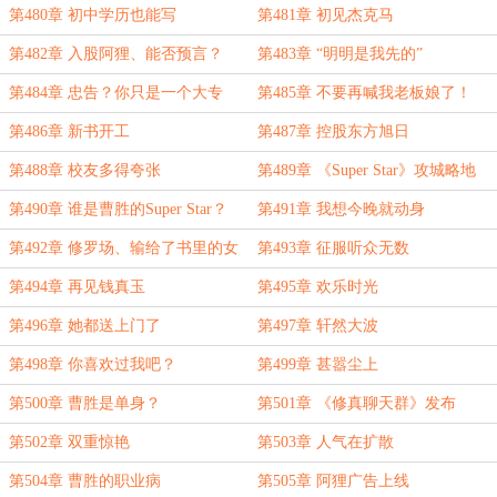
第480章 初中学历也能写
第481章 初见杰克马
第482章 入股阿狸、能否预言？
第483章 “明明是我先的”
第484章 忠告？你只是一个大专
第485章 不要再喊我老板娘了！
生！
第486章 新书开工
第487章 控股东方旭日
第488章 校友多得夸张
第489章 《Super Star》攻城略地
第490章 谁是曹胜的Super Star？
第491章 我想今晚就动身
第492章 修罗场、输给了书里的女
第493章 征服听众无数
主角
第494章 再见钱真玉
第495章 欢乐时光
第496章 她都送上门了
第497章 轩然大波
第498章 你喜欢过我吧？
第499章 甚嚣尘上
第500章 曹胜是单身？
第501章 《修真聊天群》发布
第502章 双重惊艳
第503章 人气在扩散
第504章 曹胜的职业病
第505章 阿狸广告上线