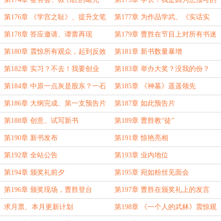
这所学校
第176章 《学宫之耻》、提升文笔
第177章 为作品学武、《实话实
的方法
说》发来邀请
第178章 答应邀请、谭蕾再现
第179章 曹胜在节目上对所有书迷
的忠告
第180章 震惊所有观众，起到反效
第181章 新书数量暴增
果？
第182章 实习？不去！我要创业
第183章 举办大奖？没我的份？
第184章 中原一点灰是股东？一石
第185章 《神墓》遥遥领先
激起千层浪
第186章 大纲完成、第一支预告片
第187章 如此预告片
播出
第188章 创意、试写新书
第189章 曹胜教“徒”
第190章 新书发布
第191章 惊艳亮相
第192章 全站公告
第193章 业内地位
第194章 颁奖礼前夕
第195章 宛如粉丝见面会
第196章 颁奖现场，曹胜登台
第197章 曹胜在颁奖礼上的发言
求月票、本月更新计划
第198章 《一个人的武林》震惊观