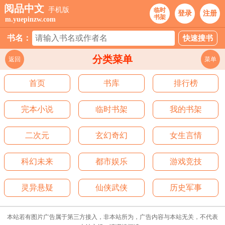
阅品中文
手机版
临时
登录
注册
书架
m.yuepinzw.com
书名：
分类菜单
返回
菜单
首页
书库
排行榜
完本小说
临时书架
我的书架
二次元
玄幻奇幻
女生言情
科幻未来
都市娱乐
游戏竞技
灵异悬疑
仙侠武侠
历史军事
本站若有图片广告属于第三方接入，非本站所为，广告内容与本站无关，不代表