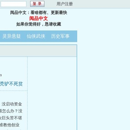
：
用户注册
阅品中文：看啥都有、更新最快
阅品中文
如果你觉得好，恳请收藏
灵异悬疑
仙侠武侠
历史军事
中
死秃驴不死贫
。没启动资金
源怎么办？没
众巨头苦不堪
“谁教他创业