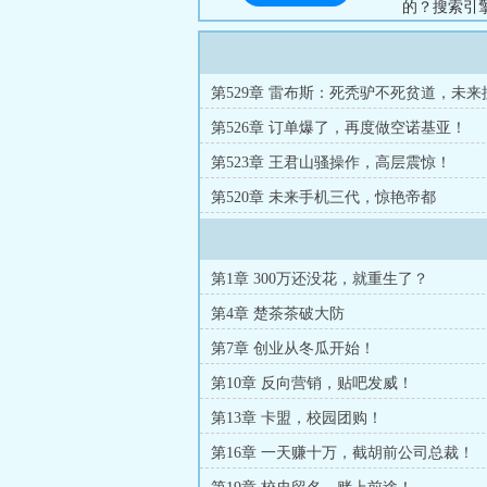
的？搜索引
的名字，打
山：“马董
要，求追读！】
第529章 雷布斯：死秃驴不死贫道，未来
剑！
第526章 订单爆了，再度做空诺基亚！
第523章 王君山骚操作，高层震惊！
第520章 未来手机三代，惊艳帝都
第1章 300万还没花，就重生了？
第4章 楚茶茶破大防
第7章 创业从冬瓜开始！
第10章 反向营销，贴吧发威！
第13章 卡盟，校园团购！
第16章 一天赚十万，截胡前公司总裁！