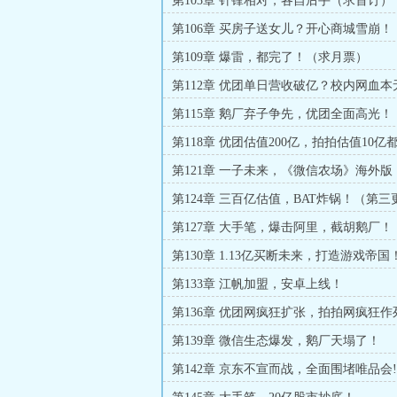
第103章 针锋相对，各自后手（求首订）
第106章 买房子送女儿？开心商城雪崩！
第109章 爆雷，都完了！（求月票）
第112章 优团单日营收破亿？校内网血
三更，月票加更）
第115章 鹅厂弃子争先，优团全面高光！
第118章 优团估值200亿，拍拍估值10亿
第121章 一子未来，《微信农场》海外版
第124章 三百亿估值，BAT炸锅！（第
阅）
第127章 大手笔，爆击阿里，截胡鹅厂！
第130章 1.13亿买断未来，打造游戏帝国
第133章 江帆加盟，安卓上线！
第136章 优团网疯狂扩张，拍拍网疯狂作
第139章 微信生态爆发，鹅厂天塌了！
第142章 京东不宣而战，全面围堵唯品会!