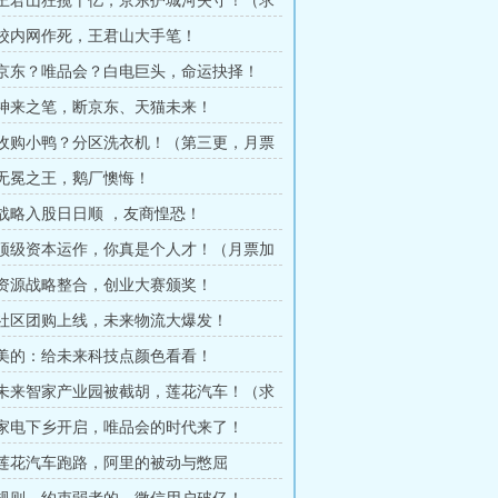
章 王君山狂揽十亿，京东护城河失守！（求
章 校内网作死，王君山大手笔！
章 京东？唯品会？白电巨头，命运抉择！
章 神来之笔，断京东、天猫未来！
章 收购小鸭？分区洗衣机！（第三更，月票
章 无冕之王，鹅厂懊悔！
章 战略入股日日顺 ，友商惶恐！
章 顶级资本运作，你真是个人才！（月票加
章 资源战略整合，创业大赛颁奖！
章 社区团购上线，未来物流大爆发！
章 美的：给未来科技点颜色看看！
章 未来智家产业园被截胡，莲花汽车！（求
章 家电下乡开启，唯品会的时代来了！
章 莲花汽车跑路，阿里的被动与憋屈