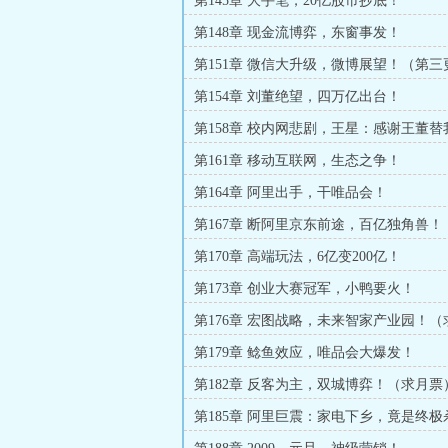
第145章 大手笔，20亿股市抄底！
第148章 现金流博弈，东窗事发！
第151章 微信大升级，微博展望！（第
加更）
第154章 刘董绝望，四万亿出台！
第158章 校内网悲剧，王星：感谢王董
第161章 移动互联网，生态之争！
第164章 阿里出手，干唯品会！
第167章 断阿里京东前途，百亿独角兽！
第170章 高端玩法，6亿变200亿！
第173章 创业大赛冠军，小鸭要火！
第176章 宏图战略，未来智家产业园！（
票！）
第179章 鲶鱼效应，唯品会大爆发！
第182章 反客为主，双城博弈！（求月票
第185章 阿里巨震：家电下乡，竟是终极