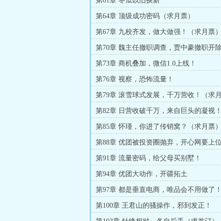
第61章 冬瓜以旧换新
第64章 顶级成功密码（求月票）
第67章 九校齐发，做大做强！（求月票
第70章 魏主任撤职调查，贾中豪撤职开
第73章 商机叠加，微信1.0上线！
第76章 视察，恐怖流量！
第79章 滚雪球式发展，千万营收！（求
第82章 日营收破千万，来自巨头的凝视
第85章 怀瑾，你进了传销窝？（求月票
第88章 优团被投资圈抛弃，开心网要上
第91章 流量密码，给父母买别墅！
第94章 优团大动作，开疆拓土
第97章 都是垂直电商，唯品会不用做了
第100章 王君山的骚操作，邪到发正！