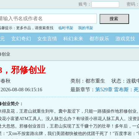
账号：
密码
温馨提示：更多作品，请搜索查找
临时书架
我的书架
元
玄幻奇幻
女生言情
科幻未来
都市娱乐
游戏竞技
修创业
8，邪修创业
醉春秋
类别：都市重生
状态：连载
6-08-08 06:15:16
最新章节：
第529章 雷布斯：
道，未来搜索亮剑！
修创业简介：
来得及花，王君山就重生到年。囊中羞涩下，只能一路骚操作地邪修创业
校花小富婆ATM工具人。没人脉怎么办？有绿茶小班花人脉工具人。没资
处大忽悠。邪修创业首日，王君山实现了五千赚十万的壮举！多年后，一
星：“又tm不按套路出牌，我们美团都快被他的优团干死了！”百度李岩：