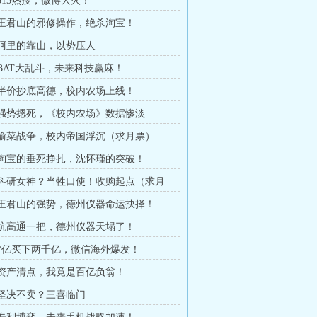
 315热搜，微博大火！
章 王君山的邪修操作，绝杀淘宝！
章 阿里的靠山，以势压人
章 BAT大乱斗，未来科技赢麻！
章 半价抄底高德，校内农场上线！
章 强势摁死，《校内农场》数据惨淡
章 偷菜战争，校内帝国浮沉（求月票）
章 淘宝的垂死挣扎，沈怀瑾的突破！
章 科研女神？当牲口使！收购起点（求月
章 王君山的强势，德州仪器命运抉择！
章 坑高通一把，德州仪器天塌了！
章 7亿买下两千亿，微信海外爆发！
章 资产清点，我竟是百亿负翁！
章 坚决不卖？三喜临门