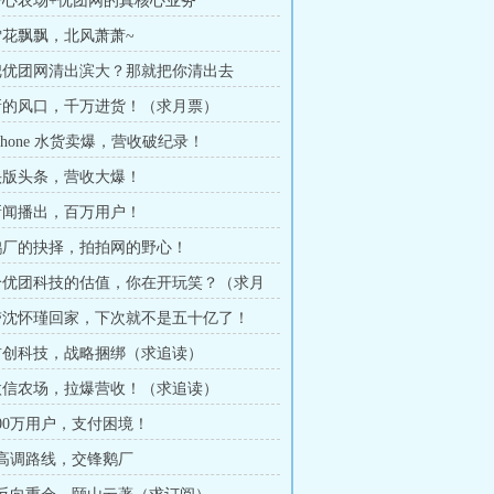
 开心农场+优团网的真核心业务
 雪花飘飘，北风萧萧~
 把优团网清出滨大？那就把你清出去
 新的风口，千万进货！（求月票）
iPhone 水货卖爆，营收破纪录！
 头版头条，营收大爆！
 新闻播出，百万用户！
 鹅厂的抉择，拍拍网的野心！
 给优团科技的估值，你在开玩笑？（求月
 带沈怀瑾回家，下次就不是五十亿了！
 首创科技，战略捆绑（求追读）
 微信农场，拉爆营收！（求追读）
500万用户，支付困境！
章 高调路线，交锋鹅厂