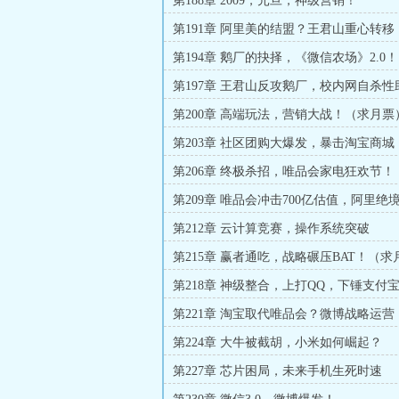
第188章 2009，元旦，神级营销！
第191章 阿里美的结盟？王君山重心转移
第194章 鹅厂的抉择，《微信农场》2.0
更）
第197章 王君山反攻鹅厂，校内网自杀性
第200章 高端玩法，营销大战！（求月票
第203章 社区团购大爆发，暴击淘宝商城
第206章 终极杀招，唯品会家电狂欢节！
第209章 唯品会冲击700亿估值，阿里绝
第212章 云计算竞赛，操作系统突破
第215章 赢者通吃，战略碾压BAT！（求
第218章 神级整合，上打QQ，下锤支付
票）
第221章 淘宝取代唯品会？微博战略运营
第224章 大牛被截胡，小米如何崛起？
第227章 芯片困局，未来手机生死时速