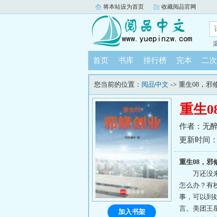
将本站设为首页
收藏阅品官网
首页
书库
排行榜
完本
二次
您当前的位置：
阅品中文
-> 重生08，邪
重生0
作者：无
更新时间：202
重生08，邪
万还没
怎么办？有
事，可以到
言。美团王
加入书架