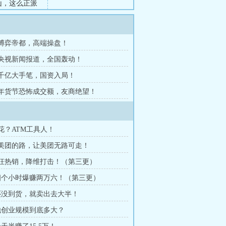
山，这么正派
？”王君
新时期数据重
章 博弈帝都，高端操盘！
章 央视新闻报道，全国轰动！
章 千亿大手笔，国资入局！
章 年货节恐怖成交额，友商绝望！
校花？ATM工具人！
走美团的路，让美团无路可走！
疯狂热销，降维打击！（第三更）
 四个小时爆赚两万六！（第三更）
 还没到货，就卖出去大半！
 他创业规模到底多大？