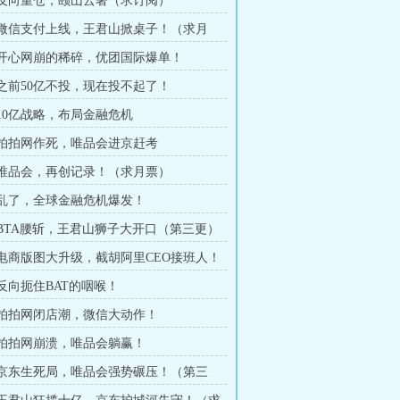
章 反向重仓，颐山云著（求订阅）
章 微信支付上线，王君山掀桌子！（求月
章 开心网崩的稀碎，优团国际爆单！
章 之前50亿不投，现在投不起了！
 10亿战略，布局金融危机
章 拍拍网作死，唯品会进京赶考
章 唯品会，再创记录！（求月票）
章 乱了，全球金融危机爆发！
章 BTA腰斩，王君山狮子大开口（第三更）
章 电商版图大升级，截胡阿里CEO接班人！
 反向扼住BAT的咽喉！
章 拍拍网闭店潮，微信大动作！
章 拍拍网崩溃，唯品会躺赢！
章 京东生死局，唯品会强势碾压！（第三