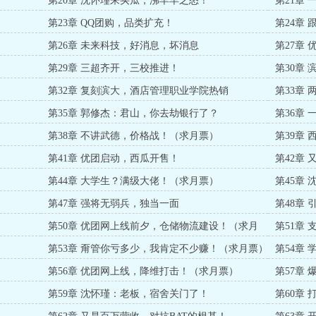
第20章 沈怀瑾来买瓜，沸羊羊之怒！
第21章 
第23章 QQ团购，品类扩充！
第24章
第26章 未来科技，好消息，坏消息
第27章
第29章 三超齐开，三校推进！
第30章
第32章 复刻滨大，酒店管理职业学院热销
第33章
第35章 郭修杰：君山，你去劫银行了？
第36章
了！
第38章 不讲武德，价格战！（求月票）
第39章
第41章 优团启动，西瓜开售！
第42章
第44章 大学生？满级大佬！（求月票）
第45章
第47章 强将无弱兵，独当一面
第48章
第50章 优团网上线前夕，仓储物流建设！（求月
第51章
票）
第53章 甭管你亏多少，我肯定不少赚！（求月票）
第54章
第56章 优团网上线，降维打击！（求月票）
第57章
第59章 沈怀瑾：老板，宿舍关门了！
第60章