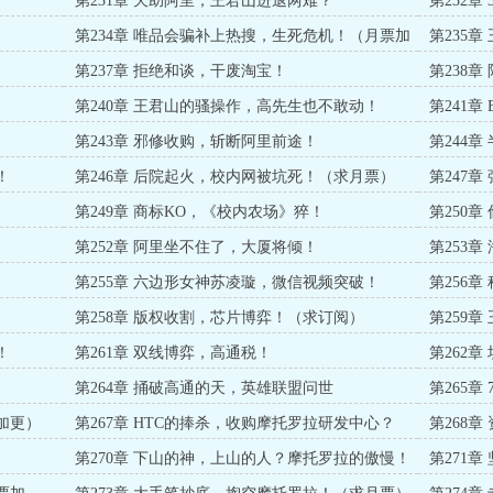
第231章 天助阿里，王君山进退两难？
第232章
第234章 唯品会骗补上热搜，生死危机！（月票加
第235
更）
第237章 拒绝和谈，干废淘宝！
第238
第240章 王君山的骚操作，高先生也不敢动！
第241
第243章 邪修收购，斩断阿里前途！
第244
！
第246章 后院起火，校内网被坑死！（求月票）
第247
第249章 商标KO，《校内农场》猝！
第250
第252章 阿里坐不住了，大厦将倾！
第253
第255章 六边形女神苏凌璇，微信视频突破！
第256
票）
第258章 版权收割，芯片博弈！（求订阅）
第259
！
第261章 双线博弈，高通税！
第262
第264章 捅破高通的天，英雄联盟问世
第265
票加更）
第267章 HTC的捧杀，收购摩托罗拉研发中心？
第268
第270章 下山的神，上山的人？摩托罗拉的傲慢！
第271
（月票加更）