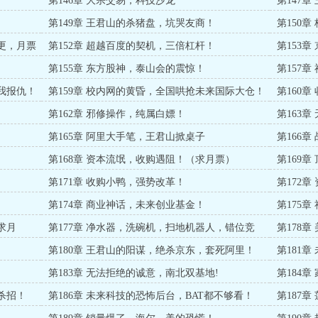
第146章 大宗交易，科技沙龙
第147
月票）
第149章 王君山的杀猪盘，坑哭友商！
第150
三更，月票
第152章 超越百度的契机，三倍杠杆！
第153
第155章 东方股神，泰山会的震惊！
第157
替我报仇！
第159章 校内网的黄昏，全国哄抢未来国际大仓！
第160
加更）
第162章 邪修操作，纯属白嫖！
第163
第165章 阿里大手笔，王君山掀桌子
第166
第168章 资本流氓，收购遇阻！（求月票）
第169
更）
第171章 收购小鸭，强势改革！
第172
第174章 商业神话，未来创业基金！
第175
求月
第177章 净水器，洗碗机，扫地机器人，错位竞
第178
争！
第180章 王君山的阳谋，绝杀京东，套死阿里！
第181
月票）
）
第183章 无法拒绝的诚意，南北双基地!
第184
杀招！
第186章 未来科技的恐怖后台，BAT都不够看！
第187