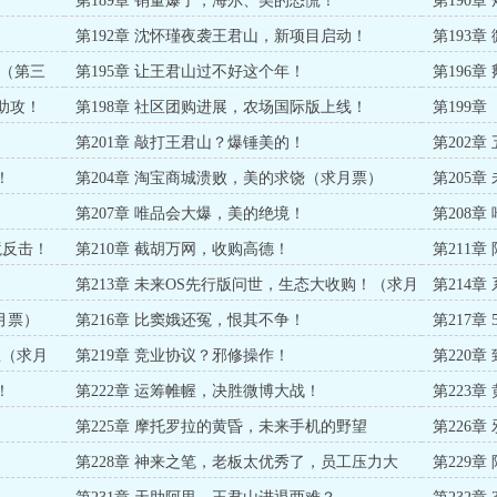
第189章 销量爆了，海尔、美的恐慌！
第190
第192章 沈怀瑾夜袭王君山，新项目启动！
第193
！（第三
第195章 让王君山过不好这个年！
第196
助攻！
第198章 社区团购进展，农场国际版上线！
第199章
）
第201章 敲打王君山？爆锤美的！
第202
！
第204章 淘宝商城溃败，美的求饶（求月票）
第205
第207章 唯品会大爆，美的绝境！
第208
加更）
境反击！
第210章 截胡万网，收购高德！
第211
票）
第213章 未来OS先行版问世，生态大收购！（求月
第214
票）
月票）
第216章 比窦娥还冤，恨其不争！
第217章
宝（求月
第219章 竞业协议？邪修操作！
第220
！
第222章 运筹帷幄，决胜微博大战！
第223
第225章 摩托罗拉的黄昏，未来手机的野望
第226
第228章 神来之笔，老板太优秀了，员工压力大
第229