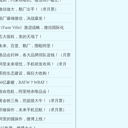
章 规则，约束弱者的。微信用户破亿！
章 微信做大，鹅厂出手！（求月票）
章 鹅厂爆锤微信，决战爆发！
 《Farm Ville》激进战略，微信国际化
章 五大噩耗，美的天塌了！
章 未来、百度、鹅厂，围殴阿里！
章 唯品会封神，各大品牌排队送钱！（月票
章 阿里未来堪忧，手机研发布局！（求月
章 系统生态建设，疯狂大收购！
 50亿豪赌，BATW？WBAT！
章 致命危机，阿里绝杀唯品会！
章 黄金铁三角，挖超级大牛！（求月票）
章 邪修操作，未来手机启航！（求月票）
章 阿里的骚操作，微博上线！