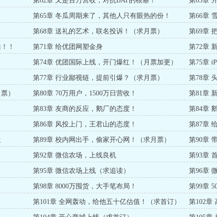
第62章 又是百万营收，对抗BAT的根基！
第63章
第65章 冬瓜周期来了，其他人只有眼热的份！
第66章
）
第68章 送礼的艺术，联名投诉！（求月票）
第69章
除！！
第71章 给优团网塑金身
第72章
第74章 优团国际上线，开门爆红！（月票加更）
第75章 
第77章 行业鄙视链，提前引爆？（求月票）
第78章
月票）
第80章 70万用户，1500万日营收！
第81章
！
第83章 友商的反应，鹅厂的态度！
第84章
）
第86章 风投上门，王君山的态度！
第87章
票）
位
第89章 校内网出手，偷家开心网！（求月票）
第90章
第92章 微信农场，上线良机
第93章
第95章 微信农场上线（求追读）
第96章
！
第98章 8000万囤货，大手笔布局！
第99章 
第101章 全网轰动，给他五十亿估值！（求首订）
第102