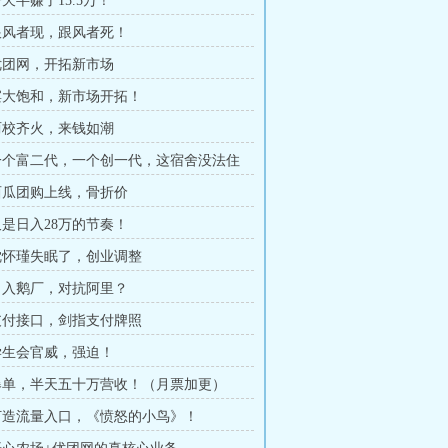
一天半赚了15.5万！
 跟风者现，跟风者死！
 优团网，开拓新市场
 滨大饱和，新市场开拓！
 两校齐火，来钱如潮
 一个富二代，一个创一代，这宿舍没法住
 西瓜团购上线，骨折价
 又是日入28万的节奏！
 沈怀瑾失眠了，创业调整
 引入鹅厂，对抗阿里？
 支付接口，剑指支付牌照
 学生会官威，强迫！
 爆单，半天五十万营收！（月票加更）
 打造流量入口，《愤怒的小鸟》！