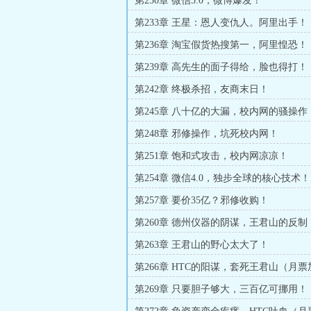
第230章 微信3.0，微博爆发！
第233章 王星：恩人变仇人。阿里出手！
第236章 淘宝假货热搜第一，阿里惶恐！
第239章 高先生的面子得给，脸也得打！
第242章 终极杀招，友商末日！
第245章 八十亿的大漏，校内网的骚操作
第248章 邪修操作，坑死校内网！
第251章 饱和式攻击，校内网凉凉！
第254章 微信4.0，独步全球的核心技术！
第257章 要价35亿？邪修收购！
第260章 德州仪器的阴谋，王君山的反制
第263章 王君山的野心太大了！
第266章 HTC的阳谋，套死王君山（月
第269章 只要胆子够大，三百亿可挪用！