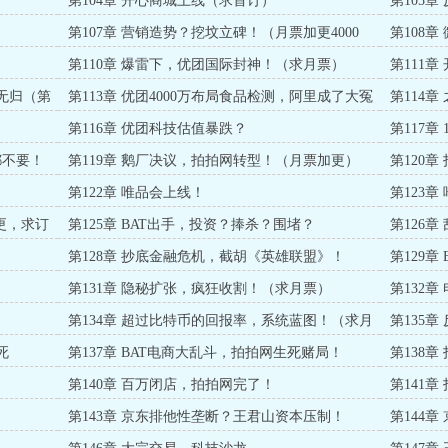
第104章 开心商城上线（求首订）
第105
第107章 营销造势？挖坟立碑！（月票加更4000
第108
字）
票）
第110章 爆雷下，优团国际封神！（求月票）
第111
本无归（第
第113章 优团4000万布局食品检测，阿里成了大冤
第114
种！
第116章 优团科技估值暴跌？
第117章
都不要！
第119章 鹅厂决议，拍拍网转型！（月票加更）
第120
第122章 唯品会上线！
第123
三更，求订
第125章 BAT出手，投资？捧杀？围堵？
第126
第128章 抄底金融危机，截胡《英雄联盟》！
第129
！
第131章 隐秘扩张，疯狂收割！（求月票）
第132
第134章 超过比特币的回报率，系统蓝图！（求月
第135章
票）
死
第137章 BAT电商大乱斗，拍拍网生死赌局！
第138
第140章 百万闭店，拍拍网完了！
第141
第143章 京东排他性垄断？王君山资本压制！
第144
更）