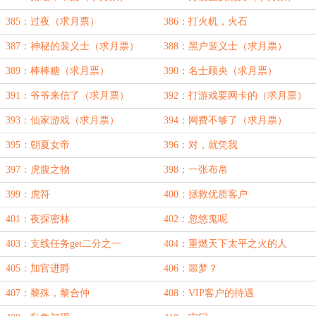
385：过夜（求月票）
386：打火机，火石
387：神秘的裴义士（求月票）
388：黑户裴义士（求月票）
389：棒棒糖（求月票）
390：名士顾央（求月票）
391：爷爷来信了（求月票）
392：打游戏要网卡的（求月票）
393：仙家游戏（求月票）
394：网费不够了（求月票）
395：朝夏女帝
396：对，就凭我
397：虎腹之物
398：一张布帛
399：虎符
400：拯救优质客户
401：夜探密林
402：忽悠鬼呢
403：支线任务get二分之一
404：重燃天下太平之火的人
405：加官进爵
406：噩梦？
407：黎殊，黎合仲
408：VIP客户的待遇