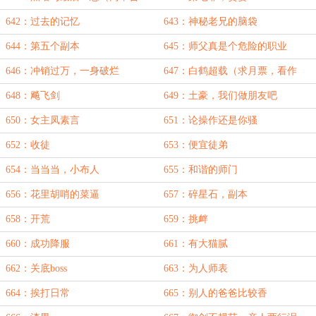
一）
642：过去的记忆
643：神秘老兄的脑袋
644：第五个副本
645：师父真是个危险的职业
646：冲销过万，一身破烂
647：白鹤超载（求月票，看作
话）
648：飚飞剑
649：土豪，我们做朋友吧
650：女主凤素言
651：论操作还是你骚
652：收徒
653：便宜徒弟
654：当当当，小布人
655：和谐的师门
656：花里胡哨的菜逼
657：碎星石，副本
658：开荒
659：挑衅
660：成功降服
661：有大猫腻
662：关底boss
663：为人师表
664：挨打日常
665：别人的爸爸比较香