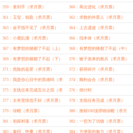
359：拿到手（求月票）
360：再次进化（求月票）
361：玉玺，钥匙（求月票）
362：求救的外星人（求月票）
363：金手指不见了（求月票）
364：上古遗迹（求月票）
365：小鹿乱撞（求月票）
366：找本体（求月票）
367：有梦想的猪都了不起（上）
368：有梦想的猪都了不起（中）
369：有梦想的猪都了不起（下）
370：猴子派来的救兵（求月票）
371：危险的蓝星（求月票）
372：获得碎片（求月票）
373：我是你心目中的英雄吗（求
374：顺利会合（求月票）
月票）
375：支线任务完成五分之四（求
376：倒计时
月票）
377：太有觉悟也不好（求月票）
378：支线任务完成（求月票）
379：绿帽（求月票）
380：推销100顶滞销绿帽（求月
票）
381：初探村落（求月票）
382：一切为了功德（求月票）
383：秦绍，申桑（求月票）
384：方便面的魅力（求月票）