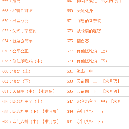
666：渣男
667：御剑不规范，亲人两行泪
668：经营许可证
669：天道化身
670：出差办公
671：阿崽的新套装
672：沈鸿，字德钧
673：被隐瞒的秘密
674：就这么简单
675：擂台赛
676：公平公正
677：修仙版吃鸡（上）
678：修仙版吃鸡（中）
679：修仙版吃鸡（下）
680：海岛（上）
681：海岛（中）
682：海岛（下）
683：天命圈（上）【求月票】
684：天命圈（中）【求月票】
685：天命圈（下）【求月票】
686：昭容郡主？（上）
687：昭容郡主？（中）【求月
票】
688：昭容郡主（下）【求月票】
689：宗门八卦（上）
690：宗门八卦（中）【求月票】
691：宗门八卦（下）