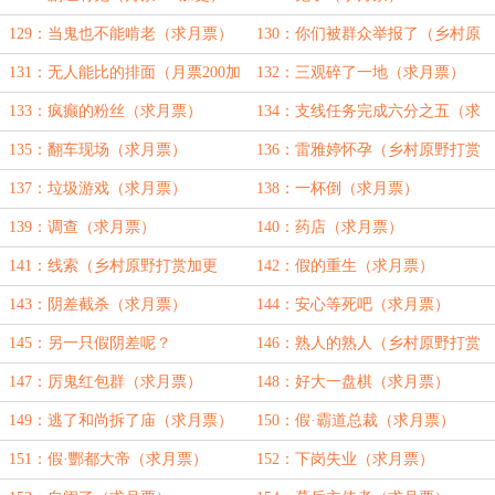
129：当鬼也不能啃老（求月票）
130：你们被群众举报了（乡村原
野打赏加更①）
131：无人能比的排面（月票200加
132：三观碎了一地（求月票）
更）
133：疯癫的粉丝（求月票）
134：支线任务完成六分之五（求
月票）
135：翻车现场（求月票）
136：雷雅婷怀孕（乡村原野打赏
加更②）
137：垃圾游戏（求月票）
138：一杯倒（求月票）
139：调查（求月票）
140：药店（求月票）
141：线索（乡村原野打赏加更
142：假的重生（求月票）
③）
143：阴差截杀（求月票）
144：安心等死吧（求月票）
145：另一只假阴差呢？
146：熟人的熟人（乡村原野打赏
加更④）
147：厉鬼红包群（求月票）
148：好大一盘棋（求月票）
149：逃了和尚拆了庙（求月票）
150：假·霸道总裁（求月票）
151：假·酆都大帝（求月票）
152：下岗失业（求月票）