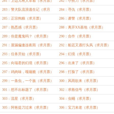
281：上边儿有人罩着（求月票）
282：小剪刀（求月票）
283：警犬队流浪逃生记（求月
284：寻仇（求月票）
票）
285：正宗狗粮（求月票）
286：袭警（求月票）
287：熟悉感（求月票）
288：离开XX基地（求月票）
289：你是魔鬼吗？（求月票）
290：合作（求月票）
291：屋漏偏逢连夜雨（求月票）
292：船迟又遇打头风（求月票）
293：任务开始（求月票）
294：幻境（求月票）
295：向瑞君的幻境（求月票）
296：出来了（求月票）
297：鸡肉味，嘎嘣脆（求月票）
298：打脸了（求月票）
299：一条虫，一个族（求月票）
300：风雨欲来（求月票）
301：想不出标题了（求月票）
302：求救信号（求月票）
303：流星（求月票）
304：虫蛹（求月票）
305：阿爸提刀过来（求月票）
306：宝刀未老（求月票）