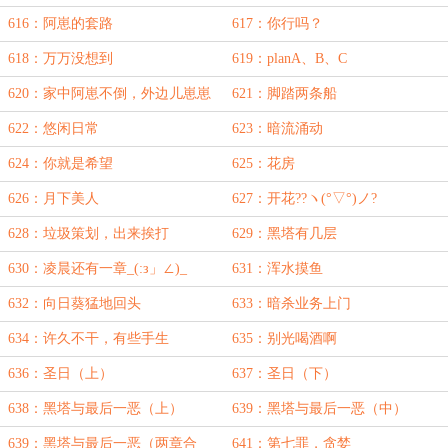
616：阿崽的套路
617：你行吗？
618：万万没想到
619：planA、B、C
620：家中阿崽不倒，外边儿崽崽
621：脚踏两条船
飘飘
622：悠闲日常
623：暗流涌动
624：你就是希望
625：花房
626：月下美人
627：开花??ヽ(°▽°)ノ?
628：垃圾策划，出来挨打
629：黑塔有几层
630：凌晨还有一章_(:з」∠)_
631：浑水摸鱼
632：向日葵猛地回头
633：暗杀业务上门
634：许久不干，有些手生
635：别光喝酒啊
636：圣日（上）
637：圣日（下）
638：黑塔与最后一恶（上）
639：黑塔与最后一恶（中）
639：黑塔与最后一恶（两章合
641：第七罪，贪婪