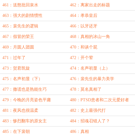
461：送憨批回泉水
462：离家出走的标题
463：强大的剧情惯性
464：孝恭皇后
465：裴先生的逻辑
466：以牙还牙
467：假冒的荣王
468：真相的冰山一角
469：月圆人团圆
470：和谈个屁
471：过年了
472：开个荤
473：贺君凯旋
474：名声初显（上）
475：名声初显（下）
476：裴先生的暴力美学
477：撒谎也是熟能生巧
478：莫名真相了
479：今晚的月亮姿色平庸
480：PTSD患者和二次元爱好者
481：夜风也很温柔
482：史上最强代打
483：惨烈翻车的原女主
484：招魂召错人了？
485：在下裴朝
486：真相