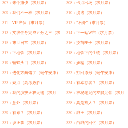
307：来个痛快（求月票）
308：卡点出场（求月票）
309：我们不一样（求月票）
310：溃逃（求月票）
311：VIP席位（求月票）
312：“石膏”（求月票）
313：支线任务完成五分之三（求
314：下一站W市（求月票）
月票）
315：末世日常（求月票）
316：疫苗匣子（求月票）
317：下地铁（求月票）
318：地铁下的生物（求月票）
319：蝙蝠头目（求月票）
320：妖精（求月票）
321：进化方向错了（端午安康）
322：打回原形（端午安康）
323：疑点（高考必胜）
324：有幸存者？（求月票）
325：我的演技天衣无缝（求月
326：神秘老兄的左腿足骨（求月
票）
票）
327：意外（求月票）
328：真是熟人？（求月票）
329：有诈？（求月票）
330：狼王（求月票）
331：谈正事（求月票）
332：白狼的回忆（求月票）