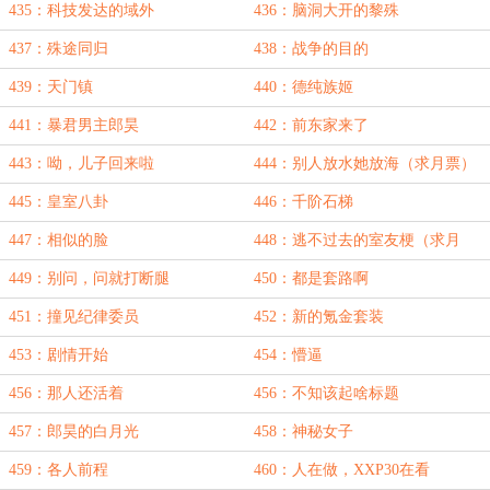
435：科技发达的域外
436：脑洞大开的黎殊
437：殊途同归
438：战争的目的
439：天门镇
440：德纯族姬
441：暴君男主郎昊
442：前东家来了
443：呦，儿子回来啦
444：别人放水她放海（求月票）
445：皇室八卦
446：千阶石梯
447：相似的脸
448：逃不过去的室友梗（求月
票）
449：别问，问就打断腿
450：都是套路啊
451：撞见纪律委员
452：新的氪金套装
453：剧情开始
454：懵逼
456：那人还活着
456：不知该起啥标题
457：郎昊的白月光
458：神秘女子
459：各人前程
460：人在做，XXP30在看