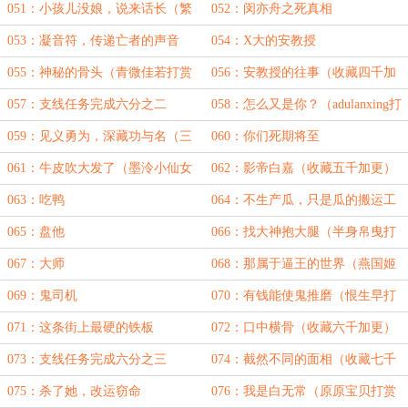
更）
051：小孩儿没娘，说来话长（繁
052：闵亦舟之死真相
麓打赏加更）
053：凝音符，传递亡者的声音
054：X大的安教授
（绵-绵打赏加更）
055：神秘的骨头（青微佳若打赏
056：安教授的往事（收藏四千加
加更）
更）
057：支线任务完成六分之二
058：怎么又是你？（adulanxing打
赏加更）
059：见义勇为，深藏功与名（三
060：你们死期将至
万推荐票加更）
061：牛皮吹大发了（墨泠小仙女
062：影帝白嘉（收藏五千加更）
打赏加更）
063：吃鸭
064：不生产瓜，只是瓜的搬运工
（莫浅言殇打赏加更）
065：盘他
066：找大神抱大腿（半身帛曳打
赏加更）
067：大师
068：那属于逼王的世界（燕国姬
如千泷打赏加更）
069：鬼司机
070：有钱能使鬼推磨（恨生早打
赏加更）
071：这条街上最硬的铁板
072：口中横骨（收藏六千加更）
073：支线任务完成六分之三
074：截然不同的面相（收藏七千
加更）
075：杀了她，改运窃命
076：我是白无常（原原宝贝打赏