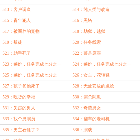
513：客户调查
514：纯人类与改造
515：青年犯人
516：黑塔
517：被圈养的宠物
518：劫狱，越狱
519：叛徒
520：任务线索
521：助手死了
522：菜是原罪
523：嫉妒，任务完成七分之一
524：嫉妒，任务完成七分之一
（上）
（中）
525：嫉妒，任务完成七分之一
526：女主，花轻轻
（下）
527：孩子爸他死了
528：无处安放的尴尬
529：吃货的幸福
530：霸总阿崽
531：失踪的男人
532：奇葩男女
533：找个男演员
534：翻车的老司机
535：男主石锤了？
536：演戏