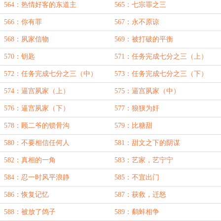
564：热情好客的东道主
565：七宗罪之三
566：你有罪
567：永不原谅
568：夙家信物
569：被打破的平衡
570：钥匙
571：任务完成七分之三（上）
572：任务完成七分之三（中）
573：任务完成七分之三（下）
574：逼宫夙家（上）
575：逼宫夙家（中）
576：逼宫夙家（下）
577：狼狈为奸
578：顾二爷的锁骨沟
579：比糖甜
580：不要相信任何人
581：甜文之下的阴谋
582：真相的一角
583：艺家，艺宁宁
584：忍一时风平浪静
585：不宜出门
586：恢复记忆
587：获救，迁怒
588：被放了鸽子
589：鹬蚌相争