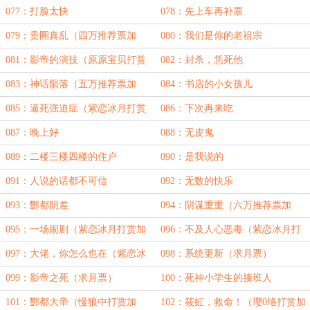
加更）
077：打脸太快
078：先上车再补票
079：贵圈真乱（四万推荐票加
080：我们是你的老祖宗
更）
081：影帝的演技（原原宝贝打赏
082：封杀，恁死他
加更）
083：神话陨落（五万推荐票加
084：书店的小女孩儿
更）
085：逼死强迫症（紫恋冰月打赏
086：下次再来吃
加更）
087：晚上好
088：无皮鬼
089：二楼三楼四楼的住户
090：是我说的
091：人说的话都不可信
092：无数的快乐
093：酆都阴差
094：阴谋重重（六万推荐票加
更）
095：一场闹剧（紫恋冰月打赏加
096：不及人心恶毒（紫恋冰月打
更）
赏加更）
097：大佬，你怎么也在（紫恋冰
098：系统更新（求月票）
月打赏加更）
099：影帝之死（求月票）
100：死神小学生的接班人
101：酆都大帝（慢狼中打赏加
102：筱虹，救命！（璎0珞打赏加