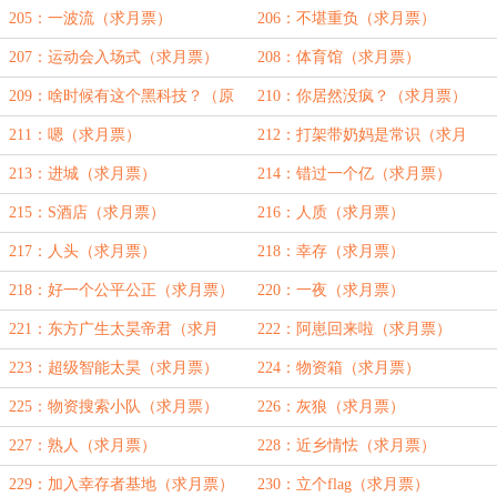
贝打赏加更④）
205：一波流（求月票）
206：不堪重负（求月票）
207：运动会入场式（求月票）
208：体育馆（求月票）
209：啥时候有这个黑科技？（原
210：你居然没疯？（求月票）
原宝贝打赏加更⑤）
211：嗯（求月票）
212：打架带奶妈是常识（求月
票）
213：进城（求月票）
214：错过一个亿（求月票）
215：S酒店（求月票）
216：人质（求月票）
217：人头（求月票）
218：幸存（求月票）
218：好一个公平公正（求月票）
220：一夜（求月票）
221：东方广生太昊帝君（求月
222：阿崽回来啦（求月票）
票）
223：超级智能太昊（求月票）
224：物资箱（求月票）
225：物资搜索小队（求月票）
226：灰狼（求月票）
227：熟人（求月票）
228：近乡情怯（求月票）
229：加入幸存者基地（求月票）
230：立个flag（求月票）