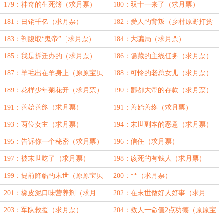
更⑨）
179：神奇的生死簿（求月票）
180：双十一来了（求月票）
181：日销千亿（求月票）
182：爱人的背叛（乡村原野打赏
加更⑩）
183：剖腹取“鬼帝”（求月票）
184：大骗局（求月票）
185：我是拆迁办的（求月票）
186：隐藏的主线任务（求月票）
187：羊毛出在羊身上（原原宝贝
188：可怜的老总女儿（求月票）
打赏加更①）
189：花样少年菊花开（求月票）
190：酆都大帝的存款（求月票）
191：善始善终（求月票）
191：善始善终（求月票）
193：两位女主（求月票）
194：末世副本的恶意（求月票）
195：告诉你一个秘密（求月票）
196：信任（求月票）
197：被末世吃了（求月票）
198：该死的有钱人（求月票）
199：提前降临的末世（原原宝贝
200：**（求月票）
打赏加更③）
201：橡皮泥口味营养剂（求月
202：在末世做好人好事（求月
票）
票）
203：军队救援（求月票）
204：救人一命值2点功德（原原宝