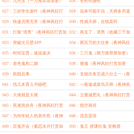
025：九窍玉（一万推荐票加更）
026：全村吃饭蛇
027：三好学生裴叶（夜神风狂打
028：说来可能不信，天师多穷逼
赏加更①）
029：快递员黑无常（夜神风狂打
030：性感天师，在线卖药
赏加更②）
031：打脸“渣男”（夜神风狂打赏加
032：再见了，渣男（收藏三千加
更③）
更）
033：突破次元壁APP
034：两百万的大任务（夜神风狂
打赏加更④）
035：时间宝贵，速战速决
036：三只鬼（两万推荐票加更）
037：老色鬼和二婚
038：搜魂（夜神风狂打赏加更
⑤）
039：前因后果
040：支线任务完成六分之一（夜
神风狂打赏加更⑥）
041：找几本育儿书籍吧
042：一夜速成菜鸟天师（夜神风
狂打赏加更⑦）
043：大佬就是大佬
044：立瘦减肥丸（夜神风狂打赏
加更⑧）
045：死者闵亦舟（夜神风狂打赏
046：指空画符
加更⑨）
047：为何年轻人热衷作死（夜神
048：流言蜚语
风狂打赏加更⑩）
049：百鬼开会（紫恋冰月打赏加
050：鬼王·授课狂鬼·安教授