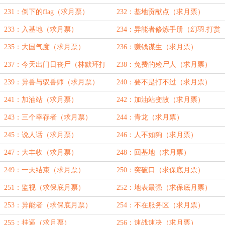
231：倒下的flag（求月票）
232：基地贡献点（求月票）
233：入基地（求月票）
234：异能者修炼手册（幻羽.打赏
加更）
235：大国气度（求月票）
236：赚钱谋生（求月票）
237：今天出门日丧尸（林默环打
238：免费的殓尸人（求月票）
赏加更）
239：异兽与驭兽师（求月票）
240：要不是打不过（求月票）
241：加油站（求月票）
242：加油站变故（求月票）
243：三个幸存者（求月票）
244：青龙（求月票）
245：说人话（求月票）
246：人不如狗（求月票）
247：大丰收（求月票）
248：回基地（求月票）
249：一天结束（求月票）
250：突破口（求保底月票）
251：监视（求保底月票）
252：地表最强（求保底月票）
253：异能者（求保底月票）
254：不在服务区（求月票）
255：挂逼（求月票）
256：速战速决（求月票）