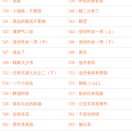
537：酒宴
538：阿崽的新套装
539：小场面，不要慌
540：顾二少来了
541：路边的菊花不要摘
542：顾琞
543：暴脾气二叔
544：借你性命一用（上）
545：借你性命一用（中）
546：借你性命一用（下）
547：借走了
548：善后
549：顾家大少爷
550：放开老纸
552：任务完成七分之二（下）
553：这些食材有牌面
554：一个小误会
555：躺枪_(:з)∠)_
556：醉酒阿崽
557：新的任务线索
558：晕车出走的标题
559：公交车突发事件
560：击鼓传花
561：不是你的错
562：两对龙凤胎
563：被出卖