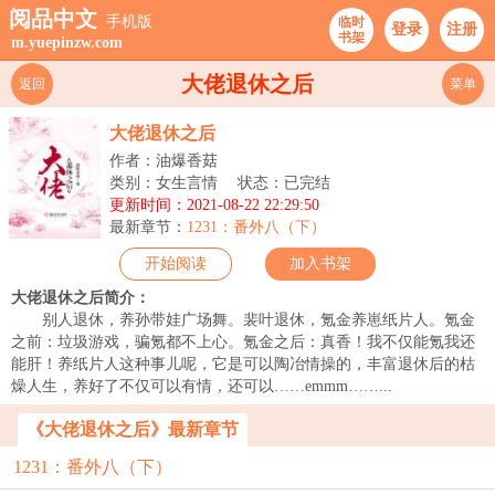
阅品中文
手机版
临时
登录
注册
书架
m.yuepinzw.com
大佬退休之后
返回
菜单
大佬退休之后
作者：油爆香菇
类别：女生言情
状态：已完结
更新时间：2021-08-22 22:29:50
最新章节：
1231：番外八（下）
开始阅读
加入书架
大佬退休之后简介：
别人退休，养孙带娃广场舞。裴叶退休，氪金养崽纸片人。氪金
之前：垃圾游戏，骗氪都不上心。氪金之后：真香！我不仅能氪我还
能肝！养纸片人这种事儿呢，它是可以陶冶情操的，丰富退休后的枯
燥人生，养好了不仅可以有情，还可以……emmm……...
《大佬退休之后》最新章节
1231：番外八（下）