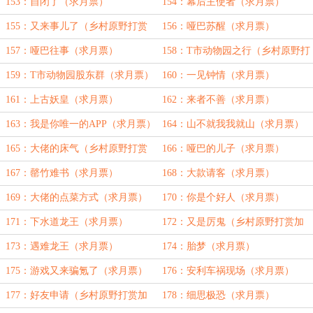
153：自闭了（求月票）
154：幕后主使者（求月票）
155：又来事儿了（乡村原野打赏
156：哑巴苏醒（求月票）
加更⑤）
157：哑巴往事（求月票）
158：T市动物园之行（乡村原野打
赏加更⑥）
159：T市动物园股东群（求月票）
160：一见钟情（求月票）
161：上古妖皇（求月票）
162：来者不善（求月票）
163：我是你唯一的APP（求月票）
164：山不就我我就山（求月票）
165：大佬的床气（乡村原野打赏
166：哑巴的儿子（求月票）
加更⑦）
167：罄竹难书（求月票）
168：大款请客（求月票）
169：大佬的点菜方式（求月票）
170：你是个好人（求月票）
171：下水道龙王（求月票）
172：又是厉鬼（乡村原野打赏加
更⑧）
173：遇难龙王（求月票）
174：胎梦（求月票）
175：游戏又来骗氪了（求月票）
176：安利车祸现场（求月票）
177：好友申请（乡村原野打赏加
178：细思极恐（求月票）