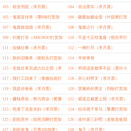
更）
更）
103：裕安书院（求月票）
104：非法黑车（求月票）
105：鬼屋宣传单（璎0珞打赏加
106：砸窗如砸金蛋（叶菇粥打赏
更）
加更）
107：鬼屋旅游团（求月票）
108：鬼屋之行（求月票）
109：扫黄打非（AHCHOO打赏加
110：不是个正经鬼屋（恨生早打
更）
赏加更）
111：应鳞往事（求月票）
112：一网打尽（求月票）
113：新的召唤兽（猪枕头打赏加
114：半块掌骨
更）
115：支线任务完成六分之四（求
116：穷得连崽都养不起（墨泠小
月票）
仙女打赏加更）
117：我打工回来了（青微佳若打
118：开心到劈叉（求月票）
赏加更）
119：我是你爸爸（求月票）
120：雷雅婷的男主（判盼打赏加
更）
121：赚钱养崽，努力营业（繁麓
122：霸道总裁爱上我（求月票）
打赏加更）
123：死者丁克老夫妇（求月票）
124：伯乐骑千里马（繁麓打赏加
更）
125：剧组意外（炫然泪舞打赏加
126：改叫裴三好吧（老板老板我
更）
要胡萝卜打赏加更）
127：剧组有鬼（月票100加更）
128：鬼子（求月票）