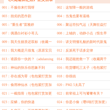
001：不服你来打我呀
002：这智障一般的游戏
003：拙劣的恶作剧
004：当鬼也要有逼格
005：“重生者”雷雅婷
006：聚运符扣气运（天舞狂焱打
赏加更）
007：偶遇白衬衫小哥儿
008：上铺的，动静小点（恨生早
打赏加更）
009：我天生丽质还双标（收藏一
010：讲文明懂礼貌的新时代新鬼
千加更）
011：我大概是只假鬼（原原宝贝
012：反派死于话多定律
打赏加更）
013：谁跟你一伙的？（adulanxing
014：我还能抢救一下（收藏两千
打赏加更）
加更）
015：神仙的快乐你想象不到
016：吃货哪吒三太子（包包紫打
赏加更①）
017：存在感为零（包包紫打赏加
018：你很凶
更②）
019：偷用神仙水（包包紫打赏加
020：PM2.5太高了
更③）
021：一截指骨（包包紫打赏加更
022：前辈祖上可与饕餮有关？
④）
（包包紫打赏加更⑤）
023：应鳞，你的快递
024：你是小偷（璎0珞打赏加更）