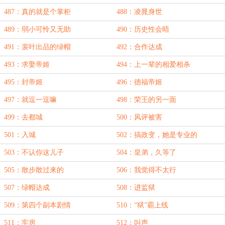
487：真的就是个掌柜
488：凌晁身世
489：弱小可怜又无助
490：历史性会晤
491：裴叶出品的绿帽
492：合作达成
493：求娶帝姬
494：上一辈的相爱相杀
495：封帝姬
496：德福帝姬
497：就逗一逗嘛
498：荣王的另一面
499：去都城
500：风评被害
501：入城
502：搞政变，她是专业的
503：不认你这儿子
504：皇弟，久等了
505：散步散过来的
506：我觉得不太行
507：绿帽达成
508：进监狱
509：第四个副本剧情
510：“狱”霸上线
511：牢房
512：叫声