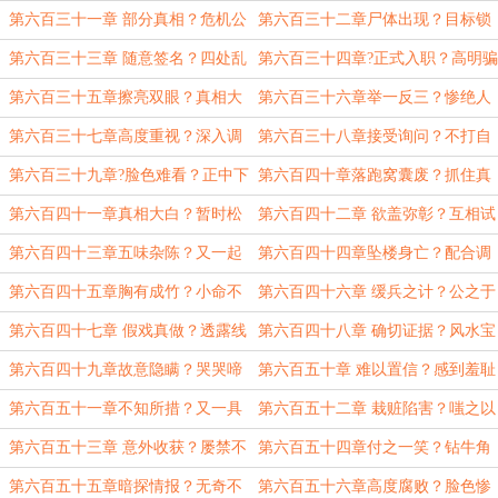
不同
第六百三十一章 部分真相？危机公
第六百三十二章尸体出现？目标锁
关？
定
第六百三十三章 随意签名？四处乱
第六百三十四章?正式入职？高明骗
跑
术
第六百三十五章擦亮双眼？真相大
第六百三十六章举一反三？惨绝人
白！
寰！
第六百三十七章高度重视？深入调
第六百三十八章接受询问？不打自
查？
招
第六百三十九章?脸色难看？正中下
第六百四十章落跑窝囊废？抓住真
怀
凶
第六百四十一章真相大白？暂时松
第六百四十二章 欲盖弥彰？互相试
口气
探
第六百四十三章五味杂陈？又一起
第六百四十四章坠楼身亡？配合调
命案？
查
第六百四十五章胸有成竹？小命不
第六百四十六章 缓兵之计？公之于
保
众
第六百四十七章 假戏真做？透露线
第六百四十八章 确切证据？风水宝
索
地
第六百四十九章故意隐瞒？哭哭啼
第六百五十章 难以置信？感到羞耻
啼？
第六百五十一章不知所措？又一具
第六百五十二章 栽赃陷害？嗤之以
尸体
鼻
第六百五十三章 意外收获？屡禁不
第六百五十四章付之一笑？钻牛角
止
尖
第六百五十五章暗探情报？无奇不
第六百五十六章高度腐败？脸色惨