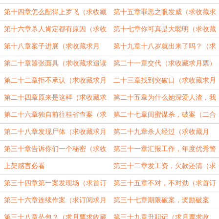
藏求月票）
求月票）
第十四章怎么配得上罗飞（求收藏
第十五章罪恶之眼发威（求收藏求
求月票）
月票）
第十六章杀人肯定都有原因（求收
第十七章你可真是大聪明（求收藏
藏求月票）
求月票）
第十八章案子进展（求收藏求月
第十九章十八岁就出来了吗？（求
票）
收藏求月票求追读）
第二十章嚣张面具（求收藏求追读
第二十一章交代（求收藏求月票）
求月票）
第二十二章拒不承认（求收藏求月
二十三章找到突破口（求收藏求月
票）
票）
第二十四章原来是这样（求收藏求
第二十五章为什么她深爱人渣，我
月票）
比人渣差哪儿了（求收藏求月票）
第二十六章独自前往桂省查案（求
第二十七章闺蜜谋杀，破案（二合
收藏求月票）
一求收藏求月票）
第二十八章发现尸体（求收藏求月
第二十九章杀人经过（求收藏月
票）
票）
第三十章告诉你们一个秘密（求收
第三十一章汇报工作，年度优秀警
藏求月票）
员评比（求收藏求月票）
上架感言必看
第三十二章发工资，欠款还清（求
首订求月票）
第三十四章第一案发现场（求首订
第三十五章不对，不对劲（求首订
求月票）
求月票，三十三章被审核了）
第三十六章连续作案（求订阅求月
第三十七章期限破案，奖励破案
票，二合一章）
（求收藏求月票，二合一）
第三十八章怂包？（求月票求收藏
第三十九章升职记（求月票求收