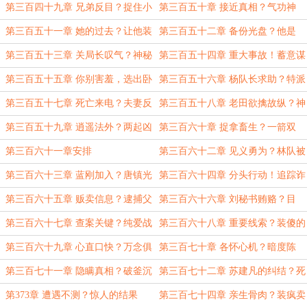
尖！
相？
第三百四十九章 兄弟反目？捉住小
第三百五十章 接近真相？气功神
老鼠
童！
第三百五十一章 她的过去？让他装
第三百五十二章 备份光盘？他是
到了！
谁？
第三百五十三章 关局长叹气？神秘
第三百五十四章 重大事故！蓄意谋
小礼物
害？
第三百五十五章 你别害羞，选出卧
第三百五十六章 杨队长求助？特派
底
调查员！
第三百五十七章 死亡来电？夫妻反
第三百五十八章 老田欲擒故纵？神
目！
枪罗飞！
第三百五十九章 逍遥法外？两起凶
第三百六十章 捉拿畜生？一箭双
案！
雕！
第三百六十一章安排
第三百六十二章 见义勇为？林队被
抓！
第三百六十三章 蓝刚加入？唐镇光
第三百六十四章 分头行动！追踪诈
现身！
骗犯！
第三百六十五章 贩卖信息？逮捕父
第三百六十六章 刘秘书贿赂？目
母！
标：望花镇！
第三百六十七章 查案关键？纯爱战
第三百六十八章 重要线索？装傻的
神！
开水壶
第三百六十九章 心直口快？万念俱
第三百七十章 各怀心机？暗度陈
灰！
仓！
第三百七十一章 隐瞒真相？破釜沉
第三百七十二章 苏建凡的纠结？死
舟
者是谁？
第373章 遭遇不测？惊人的结果
第三百七十四章 亲生骨肉？装疯卖