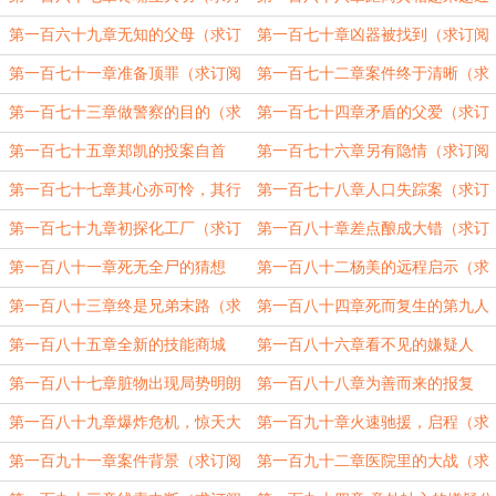
票求订阅）
（求订阅求月票）
第一百六十九章无知的父母（求订
第一百七十章凶器被找到（求订阅
阅求月票）
求月票）
第一百七十一章准备顶罪（求订阅
第一百七十二章案件终于清晰（求
求月票）
订阅求月票）
第一百七十三章做警察的目的（求
第一百七十四章矛盾的父爱（求订
订阅求月票）
阅求月票）
第一百七十五章郑凯的投案自首
第一百七十六章另有隐情（求订阅
（求订阅求月票）
求月票）
第一百七十七章其心亦可怜，其行
第一百七十八章人口失踪案（求订
不可恕（求订阅求月票）
阅求月票）
第一百七十九章初探化工厂（求订
第一百八十章差点酿成大错（求订
阅求月票）
阅求月票）
第一百八十一章死无全尸的猜想
第一百八十二杨美的远程启示（求
（求订阅求月票）
订阅求月票）
第一百八十三章终是兄弟末路（求
第一百八十四章死而复生的第九人
订阅求月票）
（求订阅求月票）
第一百八十五章全新的技能商城
第一百八十六章看不见的嫌疑人
（求订阅求月票）
（求订阅求月票）
第一百八十七章脏物出现局势明朗
第一百八十八章为善而来的报复
（求订阅求月票）
（求订阅求月票）
第一百八十九章爆炸危机，惊天大
第一百九十章火速驰援，启程（求
案（求订阅求月票）
订阅求月票）
第一百九十一章案件背景（求订阅
第一百九十二章医院里的大战（求