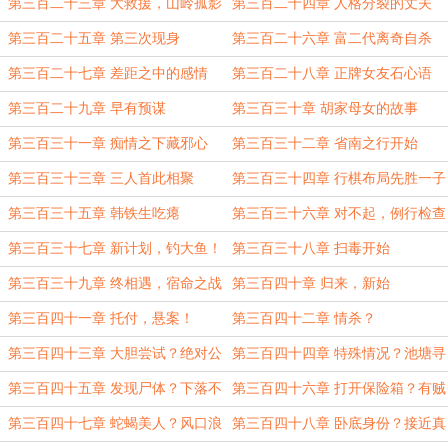
袭
第三百二十三章 大救援，山岭孤影
第三百二十四章 人格分裂的丈夫
第三百二十五章 第三次现身
第三百二十六章 富二代离奇自杀
第三百二十七章 差距之中的感情
第三百二十八章 正牌女友石心语
第三百二十九章 早有预谋
第三百三十章 胡家母女的故事
第三百三十一章 痴情之下藏邪心
第三百三十二章 省南之行开始
第三百三十三章 三人首此相聚
第三百三十四章 行棋布局先胜一子
第三百三十五章 韩铁生吃瘪
第三百三十六章 对不起，例行检查
第三百三十七章 新计划，钓大鱼！
第三百三十八章 扫毒开始
第三百三十九章 终相遇，宿命之战
第三百四十章 归来，新始
第三百四十一章 托付，悬案！
第三百四十二章 情杀？
第三百四十三章 大胆尝试？绝对公
第三百四十四章 特殊情况？池塘寻
平！
骨！
第三百四十五章 发现尸体？下落不
第三百四十六章 打开保险箱？有贼
明！
入室？
第三百四十七章 蛇蝎美人？风口浪
第三百四十八章 卧底身份？接近真