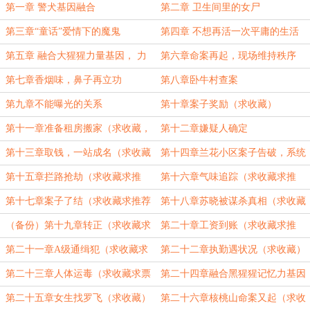
第一章 警犬基因融合
第二章 卫生间里的女尸
第三章“童话”爱情下的魔鬼
第四章 不想再活一次平庸的生活
第五章 融合大猩猩力量基因， 力
第六章命案再起，现场维持秩序
量暴涨
第七章香烟味，鼻子再立功
第八章卧牛村查案
第九章不能曝光的关系
第十章案子奖励（求收藏）
第十一章准备租房搬家（求收藏，
第十二章嫌疑人确定
求票票）
第十三章取钱，一站成名（求收藏
第十四章兰花小区案子告破，系统
求票票）
奖励（求收藏票票）
第十五章拦路抢劫（求收藏求推
第十六章气味追踪（求收藏求推
荐）
荐）
第十七章案子了结（求收藏求推荐
第十八章苏晓被谋杀真相（求收藏
票）
求推荐）
（备份）第十九章转正（求收藏求
第二十章工资到账（求收藏求推
票票）
荐）
第二十一章A级通缉犯（求收藏求
第二十二章执勤遇状况（求收藏）
票票）
第二十三章人体运毒（求收藏求票
第二十四章融合黑猩猩记忆力基因
票）
（求收藏）
第二十五章女生找罗飞（求收藏）
第二十六章核桃山命案又起（求收