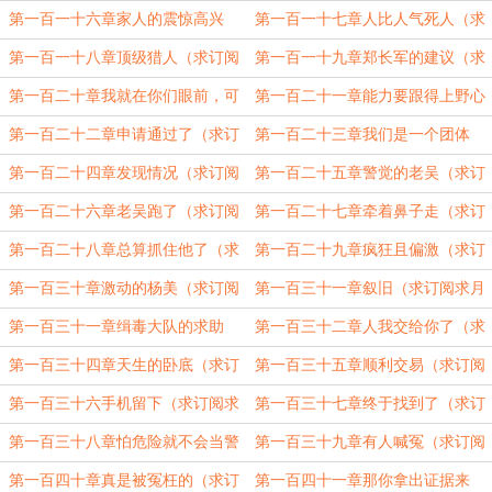
阅求月票）
求月票）
第一百一十六章家人的震惊高兴
第一百一十七章人比人气死人（求
（求订阅求月票）
订阅求月票）
第一百一十八章顶级猎人（求订阅
第一百一十九章郑长军的建议（求
求月票）
订阅求月票）
第一百二十章我就在你们眼前，可
第一百二十一章能力要跟得上野心
你们抓不到我（求订阅求月票）
（求订阅求月票）
第一百二十二章申请通过了（求订
第一百二十三章我们是一个团体
阅求月票）
（求订阅求月票）
第一百二十四章发现情况（求订阅
第一百二十五章警觉的老吴（求订
求月票）
阅）
第一百二十六章老吴跑了（求订阅
第一百二十七章牵着鼻子走（求订
求月票）
阅求月票）
第一百二十八章总算抓住他了（求
第一百二十九章疯狂且偏激（求订
订阅求月票）
阅）
第一百三十章激动的杨美（求订阅
第一百三十一章叙旧（求订阅求月
求月票）
票）
第一百三十一章缉毒大队的求助
第一百三十二章人我交给你了（求
（求订阅求月票）
订阅求月票）
第一百三十四章天生的卧底（求订
第一百三十五章顺利交易（求订阅
阅求月票）
求月票）
第一百三十六手机留下（求订阅求
第一百三十七章终于找到了（求订
月票）
阅求月票）
第一百三十八章怕危险就不会当警
第一百三十九章有人喊冤（求订阅
察了（求订阅求月票）
求月票）
第一百四十章真是被冤枉的（求订
第一百四十一章那你拿出证据来