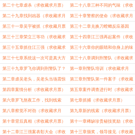
藏）
第二十七章虐杀（求收藏求月票）
第二十八章三种不同的气味（求收
藏）
第二十九章找到凶器（求收藏求月
第三十章警察的使命（求收藏求月
票卡）
票）
第三十一章吴宇被抓（求收藏月票
第三十二章兑换刀螳螂反应基因
啊兄弟们）
（求收藏票票）
第三十三章荣立三等功（求收藏求
第三十四章江三强再起案件（求收
月票）
藏求月票）
第三十五章抓住江三强（求收藏求
第三十六章你的眼睛和你身上的味
月票）
道（求收藏求票票）
第三十七章系统这一次可是真大方
第三十八章调到刑警队（求收藏求
（求收藏求月票）
票票）
第三十九章罗飞你调到刑警队了？
第一章刑警队培训（求收藏求月
（求收藏求月票）
票）
第二章虐吴老头，吴老头当场震惊
第三章刑警队第一件案子（求收藏
（求收藏求月票）
求月票）
第四章案情分析（求收藏求月票）
第五章案件调查进行时（求收藏求
月票）
第六章罗飞熬夜工作，找到线索
第七章抓捕（求收藏求月票）
（求收藏求月票）
第八章察觉不对劲（求收藏求月
第九章新的线索（求收藏求月票）
票）
第十章背后真相（求收藏求月票）
第十一章稀缺珍贵秘技奖励（求收
藏求月票）
第十二章江三强案表彰大会（求收
第十三章颁奖，领导接见（求收藏