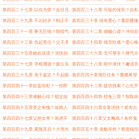
人
试探
第四百二十七章 以你为荣？反目兄
第四百二十八章 可疑的保安？自私
弟
自利
第四百二十九章 不识好歹？刚正不
第四百三十章 很有爱心？重蹈覆辙
阿
第四百三十一章 事无巨细？颐指气
第四百三十二章 做贼心虚？冲动后
使
果
第四百三十三章 负起责任？父子矛
第四百三十四章 领导吃瘪？爱心晚
盾
餐
第四百三十五章她在说谎？演技拙
第四百三十六章 无可厚非？脾气古
劣
怪
第四百三十七章 寻根溯源？拨云见
第四百三十八章 暗中潜伏？撇清关
日
系
第四百三十九章 亲子鉴定？不起眼
第四百四十章艰巨任务？重燃希望
的小动作
第四百四十一章欲盖弥彰？一拍即
第四百四十二章 提供线索？心生芥
合
蒂
第四百四十三章难解心结？锁定凶
第四百四十四章 狡兔三窟？智取凶
手
犯
第四百四十五章受之有愧？放跑人
第四百四十六章全靠演技？老杏出
渣
墙
第四百四十七章父慈女孝？画虎不
第四百四十八章父女飚戏？各怀鬼
成
胎
第四百四十九章 紧随其后？大驾光
第四百五十章 道貌岸然？察觉端倪