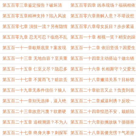
第五百零三章鉴定报告？破坏清
第五百零四章 凶杀现场？福祸相依
誉？
第五百零五章精神支持？陷入风波
第五百零六章善解人意？不堪设想
第五百零七章 演技一流？另有隐情
第五百零八章母女反目？步步紧逼
第五百零九章 忍无可忍？临危不乱
第五百一十章 相视一笑？稍安勿躁
第五百一十一章歇斯底里？案发现
第五百一十二章 依旧坚强？因爱生
场
恨
第五百一十三章 无地自容？至关重
第五百一十四章主动搭讪？做出牺
要
牲
第五百一十五章 仁至义尽？隐忍多
第五百一十六章 长相厮守？父爱无
年
言
第五百一十七章 不翼而飞？赃款丢
第五百一十八章撇清关系？目标锁
失
定
第五百一十九章无条件信任？狼人
第五百二十章欲言又止？负责到底
互踩
第五百二十一章别无选择，逼入绝
第五百二十二章威逼利诱？反咬一
境
口
第五百二十三章故意污蔑？软磨硬
第五百二十四章惶恐不安，栽赃陷
泡
害
第五百二十五章 追根溯源？不为人
第五百二十六章欲擒故纵？循循善
知
诱
第五百二十七章 终身大事？刺探军
第五百二十八章装傻充愣？气若游