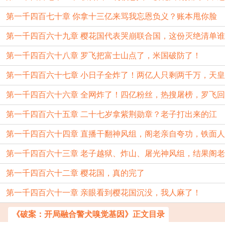
第一千四百七十章 你拿十三亿来骂我忘恩负义？账本甩你脸
想偷换我家？
第一千四百六十九章 樱花国代表哭崩联合国，这份灭绝清单谁
上
第一千四百六十八章 罗飞把富士山点了，米国破防了！
敢接？
第一千四百六十七章 小日子全炸了！两亿人只剩两千万，天皇
第一千四百六十六章 全网炸了！四亿粉丝，热搜屠榜，罗飞回
却带着黄金跑了
第一千四百六十五章 二十七岁拿紫荆勋章？老子打出来的江
国直接封神！
第一千四百六十四章 直播干翻神风组，阁老亲自夸功，铁面人
山，谁不服站出来
第一千四百六十三章 老子越狱、炸山、屠光神风组，结果阁老
从我们眼皮底下
第一千四百六十二章 樱花国，真的完了
亲自来门口接我
第一千四百六十一章 亲眼看到樱花国沉没，我人麻了！
《破案：开局融合警犬嗅觉基因》正文目录