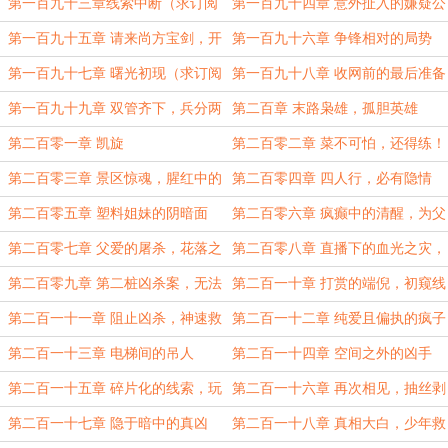
求月票）
订阅求月票）
第一百九十三章线索中断（求订阅
第一百九十四章 意外扯入的嫌疑公
求月票）
司（求订阅）
第一百九十五章 请来尚方宝剑，开
第一百九十六章 争锋相对的局势
干（求订阅求月票）
（求订阅求月票）
第一百九十七章 曙光初现（求订阅
第一百九十八章 收网前的最后准备
求月票）
第一百九十九章 双管齐下，兵分两
第二百章 末路枭雄，孤胆英雄
路
第二百零一章 凯旋
第二百零二章 菜不可怕，还得练！
第二百零三章 景区惊魂，腥红中的
第二百零四章 四人行，必有隐情
悲剧
第二百零五章 塑料姐妹的阴暗面
第二百零六章 疯癫中的清醒，为父
亦为凶
第二百零七章 父爱的屠杀，花落之
第二百零八章 直播下的血光之灾，
后
案发！
第二百零九章 第二桩凶杀案，无法
第二百一十章 打赏的端倪，初窥线
无天！
索
第二百一十一章 阻止凶杀，神速救
第二百一十二章 纯爱且偏执的疯子
人
第二百一十三章 电梯间的吊人
第二百一十四章 空间之外的凶手
第二百一十五章 碎片化的线索，玩
第二百一十六章 再次相见，抽丝剥
命的凶手
茧
第二百一十七章 隐于暗中的真凶
第二百一十八章 真相大白，少年救