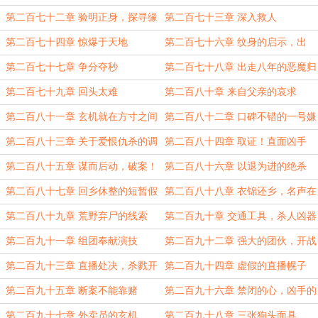
第二百七十二章 验明正身，探寻缘
第二百七十三章 深入救人
由
第二百七十四章 惊爆于天地
第二百七十六章 纹身的启示，出
招！
第二百七十七章 争分夺秒
第二百七十八章 出走八年的恶魔归
来
第二百七十九章 回头太难
第二百八十章 来自父亲的哀求
第二百八十一章 玄机就在方寸之间
第二百八十二章 口碑不错的一号嫌
疑人！
第二百八十三章 关于爱恨仇杀的调
第二百八十四章 取证！直面凶手
查
第二百八十五章 谋而后动，破案！
第二百八十六章 以退为进的绝杀
第二百八十七章 回乡休整的短暂假
第二百八十八章 衣锦还乡，名声在
期
外
第二百八十九章 荒野弃尸的线索
第二百九十章 交通工具，杀人凶器
第二百九十一章 组团奉献演技
第二百九十二章 强大的团伙，开战
第二百九十三章 直播处决，杀戮开
第二百九十四章 虚假的直播幌子
始
第二百九十五章 断案不能靠赌
第二百九十六章 禁闭的心，凶手的
恨
第二百九十七章 外卖员的玄机
第二百九十八章 三张狗头面具