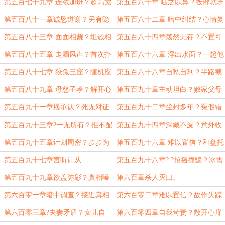
合
赅
第五百七十九章 连续加班？超高觉
第五百八十章 嗤之以鼻？按部就班
悟
第五百八十一章诚恳道谢？另有隐
第五百八十二章 暗中纠结？心情复
情
杂
第五百八十三章 面面相觑？坦诚相
第五百八十四章荡然无存？不置可
对
否
第五百八十五章 走漏风声？首次扑
第五百八十六章 浮出水面？一起他
空？
杀
第五百八十七章 狡兔三窟？随机应
第五百八十八章自私自利？半路截
变
胡
第五百八十九章 母慈子孝？解开心
第五百九十章主动坦白？败家父母
结
第五百九十一章愿承认？死无对证
第五百九十二章尘封多年？冤假错
案？
第五百九十三章?一无所有？拒不配
第五百九十四章深藏不漏？意外收
合
获
第五百九十五章计划周密？步步为
第五百九十六章 难以置信？和盘托
营
出
第五百九十七章言听计从
第五百九十八章? ?招摇撞骗？冰雪
聪明
第五百九十九章欲盖弥彰？真相曝
第六百章杀人灭口。
光
第六百零一章暗中调查？接近真相
第六百零二章难以置信？故作失踪
第六百零三章?夫妻矛盾？女儿自
第六百零四章自我苛责？敞开心扉