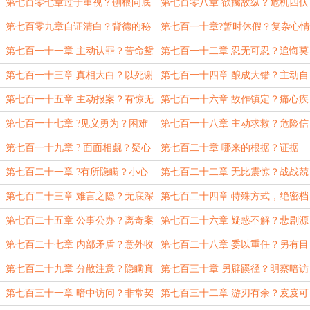
计？
第七百零七章过于重视？刨根问底
第七百零八章 欲擒故纵？危机四伏
第七百零九章自证清白？背德的秘
第七百一十章?暂时休假？复杂心情
密
第七百一十一章 主动认罪？苦命鸳
第七百一十二章 忍无可忍？追悔莫
鸯
及
第七百一十三章 真相大白？以死谢
第七百一十四章 酿成大错？主动自
罪
首
第七百一十五章 主动报案？有惊无
第七百一十六章 故作镇定？痛心疾
险
首
第七百一十七章 ?见义勇为？困难
第七百一十八章 主动求救？危险信
重重
号
第七百一十九章 ? 面面相觑？疑心
第七百二十章 哪来的根据？证据
四起
呢？
第七百二十一章 ?有所隐瞒？小心
第七百二十二章 无比震惊？战战兢
谨慎
兢
第七百二十三章 难言之隐？无底深
第七百二十四章 特殊方式，绝密档
渊
案？
第七百二十五章 公事公办？离奇案
第七百二十六章 疑惑不解？悲剧源
件
头
第七百二十七章 内部矛盾？意外收
第七百二十八章 委以重任？另有目
获
的
第七百二十九章 分散注意？隐瞒真
第七百三十章 另辟蹊径？明察暗访
相
第七百三十一章 暗中访问？非常契
第七百三十二章 游刃有余？岌岌可