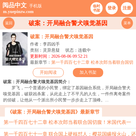
阅品中文
手机版
临时
登录
注册
书架
m.yuepinzw.com
破案：开局融合警犬嗅觉基因
返回
菜单
破案：开局融合警犬嗅觉基因
作者：李四凶手
类别：灵异悬疑
状态：连载中
更新时间：2026-08-06 09:52:21
最新章节：
第一千四百七十二章 松本次郎当着联合国切
腹！米国代表一句“累赘”直接送
开始阅读
加入书架
破案：开局融合警犬嗅觉基因简介：
罗飞，一个普通的小民警，绑定了基因融合系统，开局融合警犬
嗅觉基因，破获凶杀案，从此走上了不平凡的人生，一件件离奇案件
的侦破，让他从一个派出所小民警一步步走上了顶峰。...
《破案：开局融合警犬嗅觉基因》最新章节
第一千四百七十二章 松本次郎当着联合国切腹！米国代表一
第一千四百七十一章 联合国上硬核怼人：樱花国瞒报火山，还
句“累赘”直接送