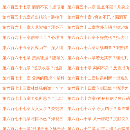
有
白
第六百五十七章 惴惴不安？虚假姐
第六百五十八章 重点怀疑？杀身之
妹
祸
第六百五十九章得出结论？装模作
第六百六十章 ?窘迫不已？漏洞百
样
出
第六百六十一章人尽皆知？浑身不
第六百六十二章意外车祸？锁定嫌
自在
犯
第六百六十三章信誓旦旦？心理博
第六百六十四章不好交代？抵达目
弈
的地
第六百六十五章反客为主，深入调
第六百六十六章后续调查？栽赃陷
查
害
第六百六十七章 搜集证据？隐藏的
第六百六十八章若无其事？理性判
秘密
断
第六百六十九章 ?雀跃欢喜？指鹿
第六百七十章 闷闷不乐？反目成仇
为马
第六百七十一章 父亲的顾虑？塑料
第六百七十二章错误判断？坦然从
姐妹？
容
第六百七十三章林舒瑶的诡计？讨
第六百七十四章立刻沉默？情理之
回公道
中
第六百七十五章匪夷所思？半点纰
第六百七十六章?神秘短信？黑暗萌
漏
芽
第六百七十七章大义灭亲？关键线
第六百七十八章 杀人凶手？事关重
索
大
第六百七十九章吃惊不已？炸裂三
第六百八十章 又一嫌犯？沉默良久
观
第六百八十一章?日渐严重？终于放
第六百八十二章 司空见惯？欺骗感