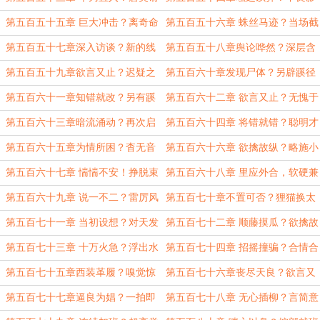
求
响
第五百五十五章 巨大冲击？离奇命
第五百五十六章 蛛丝马迹？当场截
案
胡
第五百五十七章深入访谈？新的线
第五百五十八章舆论哗然？深层含
索
义
第五百五十九章欲言又止？迟疑之
第五百六十章发现尸体？另辟蹊径
色
第五百六十一章知错就改？另有蹊
第五百六十二章 欲言又止？无愧于
跷
心
第五百六十三章暗流涌动？再次启
第五百六十四章 将错就错？聪明才
程
智
第五百六十五章为情所困？杳无音
第五百六十六章 欲擒故纵？略施小
讯
计
第五百六十七章 惴惴不安！挣脱束
第五百六十八章 里应外合，软硬兼
缚
施
第五百六十九章 说一不二？雷厉风
第五百七十章不置可否？狸猫换太
行
子
第五百七十一章 当初设想？对天发
第五百七十二章 顺藤摸瓜？欲擒故
誓
纵
第五百七十三章 十万火急？浮出水
第五百七十四章 招摇撞骗？合情合
面
理
第五百七十五章西装革履？嗅觉惊
第五百七十六章丧尽天良？欲言又
人
止。
第五百七十七章逼良为娼？一拍即
第五百七十八章 无心插柳？言简意