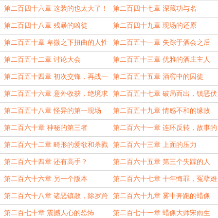
第二百四十六章 这装的也太大了！
第二百四十七章 深藏功与名
第二百四十八章 残暴的凶徒
第二百四十九章 现场的还原
第二百五十章 卑微之下扭曲的人性
第二百五十一章 失踪于酒会之后
第二百五十二章 讨论大会
第二百五十三章 优雅的酒庄主人
第二百五十四章 初次交锋，再战一
第二百五十五章 酒窖中的囚徒
场
第二百五十六章 意外收获，绝境求
第二百五十七章 破局而出，镇恶伏
生
法！
第二百五十八章 怪异的第一现场
第二百五十九章 情感不和的缘故
第二百六十章 神秘的第三者
第二百六十一章 连环反转，故事的
开始
第二百六十二章 畸形的爱欲和杀戮
第二百六十三章 上面的压力
第二百六十四章 还有高手？
第二百六十五章 第三个失踪的人
第二百六十六章 另一个版本
第二百六十七章 十年悔罪，冤孽难
赎
第二百六十八章 诸恶镇散，除岁跨
第二百六十九章 雾中奔跑的蜡像
年
第二百七十章 震撼人心的恐怖
第二百七十一章 蜡像大师宋雨生