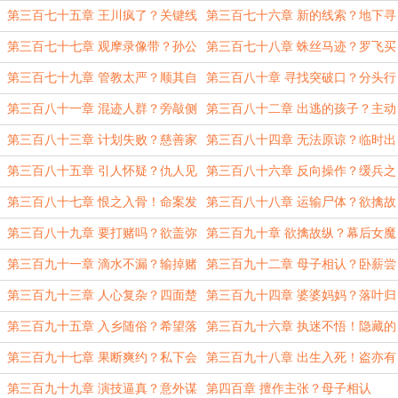
傻！
第三百七十五章 王川疯了？关键线
第三百七十六章 新的线索？地下寻
索！
宝！
第三百七十七章 观摩录像带？孙公
第三百七十八章 蛛丝马迹？罗飞买
子失踪！
保险？
第三百七十九章 管教太严？顺其自
第三百八十章 寻找突破口？分头行
然！
动！
第三百八十一章 混迹人群？旁敲侧
第三百八十二章 出逃的孩子？主动
击！
请缨！
第三百八十三章 计划失败？慈善家
第三百八十四章 无法原谅？临时出
唐诗羽！
差！
第三百八十五章 引人怀疑？仇人见
第三百八十六章 反向操作？缓兵之
面
计！
第三百八十七章 恨之入骨！命案发
第三百八十八章 运输尸体？欲擒故
生！
纵？
第三百八十九章 要打赌吗？欲盖弥
第三百九十章 欲擒故纵？幕后女魔
彰！
头？
第三百九十一章 滴水不漏？输掉赌
第三百九十二章 母子相认？卧薪尝
约？
胆！
第三百九十三章 人心复杂？四面楚
第三百九十四章 婆婆妈妈？落叶归
歌！
根！
第三百九十五章 入乡随俗？希望落
第三百九十六章 执迷不悟！隐藏的
空
真相
第三百九十七章 果断爽约？私下会
第三百九十八章 出生入死！盗亦有
晤
道
第三百九十九章 演技逼真？意外谋
第四百章 擅作主张？母子相认