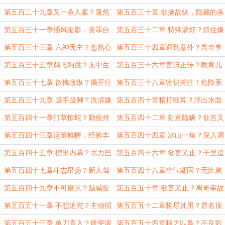
情
丝
第五百二十九章又一杀人案？戛然
第五百三十章 欲擒故纵，隐藏的杀
而止
手
第五百三十一章捕风捉影，畏罪自
第五百三十二章 特殊癖好？抓住嫌
杀
犯
第五百三十三章 六神无主？忽然心
第五百三十四章遇到意外？离奇事
虚
件
第五百三十五章鸡飞狗跳？无中生
第五百三十六章言归正传？教育儿
有
女
第五百三十七章 欲擒故纵？揭开往
第五百三十八章密切关注！危险系
事
数！
第五百三十九章 蹑手蹑脚？洗清嫌
第五百四十章精打细算？浮出水面
疑
第五百四十一章打草惊蛇？勤俭持
第五百四十二章 刻意隐瞒？欲言又
家
止
第五百四十三章运筹帷幄，经验丰
第五百四十四章 冰山一角？深入调
富
查
第五百四十五章 挖出内幕？尽力巴
第五百四十六章 欲言又止？千里追
结
凶
第五百四十七章斗志昂扬？新人驾
第五百四十八章空气凝固？无比尴
到
尬？
第五百四十九章不可磨灭？贼喊捉
第五百五十章 欲言又止？离奇事故
贼
第五百五十一章 不想追究？主动招
第五百五十二章物尽其用？冒名顶
惹
替
第五百五十三章 单刀直入？唐突请
第五百五十四章嗤之以鼻？不良影