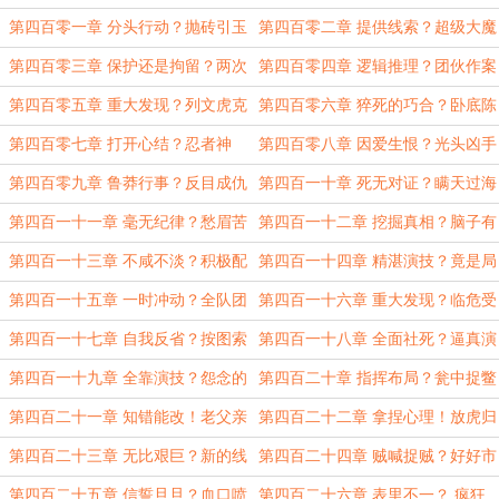
杀
第四百零一章 分头行动？抛砖引玉
第四百零二章 提供线索？超级大魔
王
第四百零三章 保护还是拘留？两次
第四百零四章 逻辑推理？团伙作案
意外
第四百零五章 重大发现？列文虎克
第四百零六章 猝死的巧合？卧底陈
苏建凡
刚
第四百零七章 打开心结？忍者神
第四百零八章 因爱生恨？光头凶手
龟！
第四百零九章 鲁莽行事？反目成仇
第四百一十章 死无对证？瞒天过海
第四百一十一章 毫无纪律？愁眉苦
第四百一十二章 挖掘真相？脑子有
脸
问题
第四百一十三章 不咸不淡？积极配
第四百一十四章 精湛演技？竟是局
合
中局
第四百一十五章 一时冲动？全队团
第四百一十六章 重大发现？临危受
建
命。
第四百一十七章 自我反省？按图索
第四百一十八章 全面社死？逼真演
骥
技
第四百一十九章 全靠演技？怨念的
第四百二十章 指挥布局？瓮中捉鳖
老父亲
第四百二十一章 知错能改！老父亲
第四百二十二章 拿捏心理！放虎归
的郁闷
山
第四百二十三章 无比艰巨？新的线
第四百二十四章 贼喊捉贼？好好市
索
民
第四百二十五章 信誓旦旦？血口喷
第四百二十六章 表里不一？ 疯狂