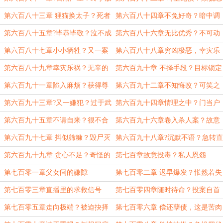
心
情？
第六百八十三章 狸猫换太子？死者
第六百八十四章不免好奇？暗中调
是谁？
查
第六百八十五章?毕恭毕敬？泣不成
第六百八十六章无比优秀？不可动
声
摇？
第六百八十七章小小牺牲？又一案
第六百八十八章穷凶极恶，幸灾乐
件
祸？
第六百八十九章幸灾乐祸？无辜的
第六百九十章 不择手段？目标锁定
肇事者
第六百九十一章陷入麻烦？获得尊
第六百九十二章不知悔改？可笑之
重
极
第六百九十三章?又一嫌犯？过于武
第六百九十四章情理之中？门当户
断
对
第六百九十五章不请自来？很不合
第六百九十六章卷入杀人案？故意
适
装蒜
第六百九十七章 抖似筛糠？毁尸灭
第六百九十八章?沉默不语？急转直
迹
下
第六百九十九章 贪心不足？奇怪的
第七百章故意投毒？私人恩怨
案件
第七百零一章父女间的嫌隙
第七百零二章 迟早爆发？怅然若失
第七百零三章直播里的求救信号
第七百零四章随时待命？投案自首
第七百零五章走向极端？被迫抉择
第七百零六章 偿还孽债，这是苦肉