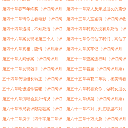
后面都是二合一）
藏，今天晚点了）
第四十章春节年终奖（求订阅求月
第四十一章家人及亲戚朋友的震惊
票求收藏）
（求月票求订阅求收藏）
第四十二章请你去看电影（求订阅
第四十三章入室盗窃（求订阅求收
求月票求收藏）
藏求月票）
第四十四章追捕，不知死活（求订
第四十四章我真的没有杀死他（求
阅求收藏求月票）
订阅求收藏求月票）
第四十六章案发现场第三个人（求
第四十七章你低估了我们，高估了
订阅求收藏求月票）
自己（求月票求订阅）
第四十八章真相，隐情（求月票求
第四十九章买车记（求订阅求月
订阅）
票）
第五十章人间惨案（求订阅求月
第五十一章查案进行时（求订阅求
票）
月票）
第五十二章发现凶手（求订阅求月
第五十三章着魔（求订阅求月票）
票）
五十四章代理组长转正（求订阅求
第五十五章再获二等功，杨美请看
月票）
演唱会（求订阅求月票）
五十六章吃饭遇诈骗犯（求订阅求
第五十六章我喜欢你，做我女朋友
月票）
吧（求订阅求月票）
第五十八章演唱会意外情况（求订
第五十九章绑架（求订阅求月票）
阅求收藏）
第六十章市局要求限期破案（求订
第六十一章不对，到底哪里不对
阅求收藏求月票）
（求订阅求月票求收藏）
第六十二章疯子（四千字第二章求
第六十三章十万火急（求订阅求月