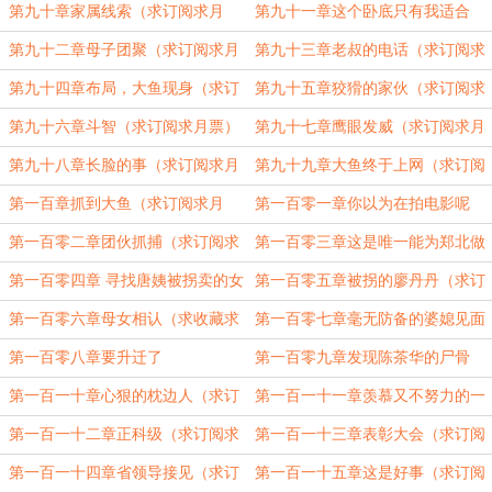
票）
票）
第九十章家属线索（求订阅求月
第九十一章这个卧底只有我适合
票）
（求订阅求月票）
第九十二章母子团聚（求订阅求月
第九十三章老叔的电话（求订阅求
票）
月票）
第九十四章布局，大鱼现身（求订
第九十五章狡猾的家伙（求订阅求
阅求月票）
月票）
第九十六章斗智（求订阅求月票）
第九十七章鹰眼发威（求订阅求月
票）
第九十八章长脸的事（求订阅求月
第九十九章大鱼终于上网（求订阅
票）
求月票）
第一百章抓到大鱼（求订阅求月
第一百零一章你以为在拍电影呢
票）
（求订阅求月票）
第一百零二章团伙抓捕（求订阅求
第一百零三章这是唯一能为郑北做
月票）
的（求订阅求月票）
第一百零四章 寻找唐姨被拐卖的女
第一百零五章被拐的廖丹丹（求订
儿（求订阅求月票）
阅求月票）
第一百零六章母女相认（求收藏求
第一百零七章毫无防备的婆媳见面
月票）
（求订阅求月票）
第一百零八章要升迁了
第一百零九章发现陈茶华的尸骨
（求订阅求月票）
第一百一十章心狠的枕边人（求订
第一百一十一章羡慕又不努力的一
阅求月票）
群人（求订阅求月票）
第一百一十二章正科级（求订阅求
第一百一十三章表彰大会（求订阅
月票）
求月票）
第一百一十四章省领导接见（求订
第一百一十五章这是好事（求订阅