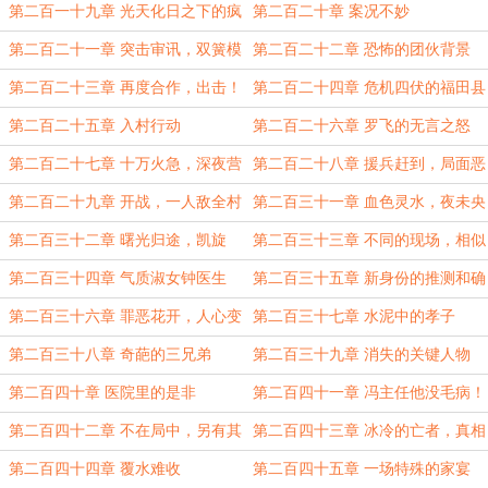
赎
第二百一十九章 光天化日之下的疯
第二百二十章 案况不妙
狂
第二百二十一章 突击审讯，双簧模
第二百二十二章 恐怖的团伙背景
式
第二百二十三章 再度合作，出击！
第二百二十四章 危机四伏的福田县
第二百二十五章 入村行动
第二百二十六章 罗飞的无言之怒
第二百二十七章 十万火急，深夜营
第二百二十八章 援兵赶到，局面恶
救
化
第二百二十九章 开战，一人敌全村
第二百三十一章 血色灵水，夜未央
第二百三十二章 曙光归途，凯旋
第二百三十三章 不同的现场，相似
的命案
第二百三十四章 气质淑女钟医生
第二百三十五章 新身份的推测和确
定
第二百三十六章 罪恶花开，人心变
第二百三十七章 水泥中的孝子
态
第二百三十八章 奇葩的三兄弟
第二百三十九章 消失的关键人物
第二百四十章 医院里的是非
第二百四十一章 冯主任他没毛病！
第二百四十二章 不在局中，另有其
第二百四十三章 冰冷的亡者，真相
人
大白
第二百四十四章 覆水难收
第二百四十五章 一场特殊的家宴