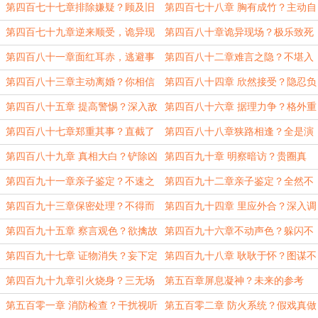
问
亡
第四百七十七章排除嫌疑？顾及旧
第四百七十八章 胸有成竹？主动自
情
首？
第四百七十九章逆来顺受，诡异现
第四百八十章诡异现场？极乐致死
场
第四百八十一章面红耳赤，逃避事
第四百八十二章难言之隐？不堪入
实
目
第四百八十三章主动离婚？你相信
第四百八十四章 欣然接受？隐忍负
吗？
重
第四百八十五章 提高警惕？深入敌
第四百八十六章 据理力争？格外重
营
视
第四百八十七章郑重其事？直截了
第四百八十八章狭路相逢？全是演
当
员？
第四百八十九章 真相大白？铲除凶
第四百九十章 明察暗访？贵圈真
手
乱！
第四百九十一章亲子鉴定？不速之
第四百九十二章亲子鉴定？全然不
客
顾
第四百九十三章保密处理？不得而
第四百九十四章 里应外合？深入调
知
查
第四百九十五章 察言观色？欲擒故
第四百九十六章不动声色？躲闪不
纵
及
第四百九十七章 证物消失？妄下定
第四百九十八章 耿耿于怀？图谋不
论
轨
第四百九十九章引火烧身？三无场
第五百章屏息凝神？未来的参考
所
第五百零一章 消防检查？干扰视听
第五百零二章 防火系统？假戏真做