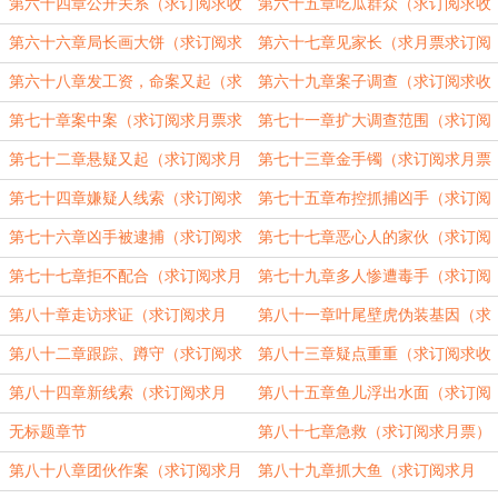
订阅求月票）
票）
第六十四章公开关系（求订阅求收
第六十五章吃瓜群众（求订阅求收
藏求月票）
藏求月票）
第六十六章局长画大饼（求订阅求
第六十七章见家长（求月票求订阅
月票求收藏）
求收藏）
第六十八章发工资，命案又起（求
第六十九章案子调查（求订阅求收
订阅求月票求收藏）
藏求月票）
第七十章案中案（求订阅求月票求
第七十一章扩大调查范围（求订阅
收藏）
求收藏求月票）
第七十二章悬疑又起（求订阅求月
第七十三章金手镯（求订阅求月票
票求收藏）
求收藏）
第七十四章嫌疑人线索（求订阅求
第七十五章布控抓捕凶手（求订阅
月票）
求月票）
第七十六章凶手被逮捕（求订阅求
第七十七章恶心人的家伙（求订阅
月票）
求月票）
第七十七章拒不配合（求订阅求月
第七十九章多人惨遭毒手（求订阅
票求收藏）
求月票）
第八十章走访求证（求订阅求月
第八十一章叶尾壁虎伪装基因（求
票）
订阅求月票）
第八十二章跟踪、蹲守（求订阅求
第八十三章疑点重重（求订阅求收
月票）
藏）
第八十四章新线索（求订阅求月
第八十五章鱼儿浮出水面（求订阅
票）
求月票）
无标题章节
第八十七章急救（求订阅求月票）
第八十八章团伙作案（求订阅求月
第八十九章抓大鱼（求订阅求月