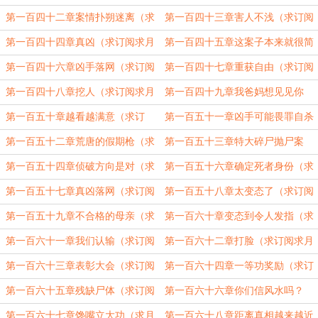
阅求月票）
（求订阅求月票）
第一百四十二章案情扑朔迷离（求
第一百四十三章害人不浅（求订阅
订阅求月票）
求月票）
第一百四十四章真凶（求订阅求月
第一百四十五章这案子本来就很简
票）
单（求订阅求月票）
第一百四十六章凶手落网（求订阅
第一百四十七章重获自由（求订阅
求月票）
求月票）
第一百四十八章挖人（求订阅求月
第一百四十九章我爸妈想见见你
票）
（求订阅求月票）
第一百五十章越看越满意（求订
第一百五十一章凶手可能畏罪自杀
阅）
了（求订阅求月票）
第一百五十二章荒唐的假期枪（求
第一百五十三章特大碎尸抛尸案
月票求订阅）
（求订阅求月票）
第一百五十四章侦破方向是对（求
第一百五十六章确定死者身份（求
订阅求月票）
订阅求月票）
第一百五十七章真凶落网（求订阅
第一百五十八章太变态了（求订阅
求月票）
求月票）
第一百五十九章不合格的母亲（求
第一百六十章变态到令人发指（求
订阅求月票）
订阅求月票）
第一百六十一章我们认输（求订阅
第一百六十二章打脸（求订阅求月
求月票）
票）
第一百六十三章表彰大会（求订阅
第一百六十四章一等功奖励（求订
求月票）
阅求月票）
第一百六十五章残缺尸体（求订阅
第一百六十六章你们信风水吗？
求月票）
（求月票求收藏）
第一百六十七章馋嘴立大功（求月
第一百六十八章距离真相越来越近