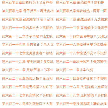
杀？
第六百零五章出格行为？父女芥蒂
第六百零六章 醉酒误事？嫌犯是
谁？
第六百零七章 母子反目？看透真相
第六百零八章驾轻就熟？网开一面
第六百零九章 残酷现实？妄下定论
第六百一十章 战战兢兢？万念俱灰
第六百一十一章凶多吉少？贯彻始
第六百一十二章 妥善解决？无济于
终
事
第六百一十三章毕恭毕敬？嗤之以
第六百一十四章匿名举报？ 沉渣泛
鼻
起
第六百一十五章 欲言又止？杀人灭
第六百一十六章惶恐不安？惊魂未
口
定
第六百一十七章完美受害者？锒铛
第六百一十八章惶恐不安？不知所
入狱
措
第六百一十九章 安全问题？食堂乱
第六百二十章出乎预料？失踪警告
象
第六百二十一章 足够严谨？鸟不生
第六百二十二章非常气愤
蛋
第六百二十三章愚蠢之极？面面相
第六百二十四章疑神疑鬼？情窦初
觑！
开？
第六百二十五章毫无根据？对症下
第六百二十六章 故意隐瞒？妨碍公
药
务
第六百二十七章真实情况？另辟蹊
第六百二十八章 压抑愤怒？另辟蹊
径
径
第六百二十九章找到突破口？大有
第六百三十章按图索骥？草蛇灰线