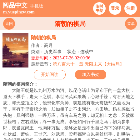
阅品中文
手机版
临时
登录
注册
书架
m.yuepinzw.com
隋朝的棋局
返回
菜单
隋朝的棋局
作者：高月
类别：历史军事
状态：连载中
更新时间：2025-07-26 02:00:36
最新章节：
第八百六十一章 无限未来【大结局】
开始阅读
加入书架
隋朝的棋局简介：
大隋王朝是以九州万水为河、以昆仑诸山为界布下的一盘大棋，
邀天下棋手，走天下之棋。李世民英武果断，心狠手辣，有吞天地之
志，却无登顶之阶，他想化车为帅。窦建德有老天赏饭却又画地为
牢，空有千里膏腴之地，却如相子走不出河北一方田地。杨玄感似当
头炮，犀利强劲，一呼万应，虽有车马之勇，却无相士之虑，又被家
世桎梏，左右跳横，终一事无成。李密如日行千里之马，朝为参事
郎，夜当瓦岗王，他胸怀万里，最终还是走不出自己布下的绊马索。
杜伏威、萧铣、王世充、刘武周、梁师都皆自以枭雄棋手，乱哄哄，