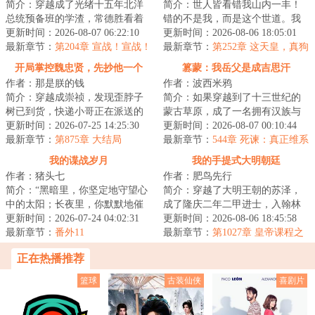
简介：穿越成了光绪十五年北洋
简介：世人皆看错我山内一丰！
总统预备班的学渣，常德胜看着
错的不是我，而是这个世道。我
自己的一众好同学：冯国璋、段
更新时间：2026-08-07 06:22:10
山内一丰能有什么小心思呢，我
更新时间：2026-08-06 18:05:01
祺瑞、曹锟、王...
最新章节：
第204章 宣战！宣战！
只是太想进步了...
最新章节：
第252章 这天皇，真狗
讨倭！讨倭！（求月票）
都不当吧？
开局掌控魏忠贤，先抄他一个
篡蒙：我岳父是成吉思汗
作者：那是朕的钱
作者：波西米鸦
亿！
简介：穿越成崇祯，发现歪脖子
简介：如果穿越到了十三世纪的
树已到货，快递小哥正在派送的
蒙古草原，成了一名拥有汉族与
路上。怎么办？在线等，挺急
更新时间：2026-07-25 14:25:30
蒙古族血统的少年，你会如何选
更新时间：2026-08-07 00:10:44
的！【大明集团破...
最新章节：
第875章 大结局
择？是南下回归...
最新章节：
544章 死谏：真正维系
世界一统的不是铁路电报，而是
我的谍战岁月
我的手提式大明朝廷
太祖的规矩！
作者：猪头七
作者：肥鸟先行
简介：“黑暗里，你坚定地守望心
简介：穿越了大明王朝的苏泽，
中的太阳；长夜里，你默默地催
成了隆庆二年二甲进士，入翰林
生黎明的曙光；虎穴中，你忍辱
更新时间：2026-07-24 04:02:31
院庶吉士。好消息，不用卷科举
更新时间：2026-08-06 18:45:58
负重，周旋待...
最新章节：
番外11
了，穿越就是科...
最新章节：
第1027章 皇帝课程之
地理课
正在热播推荐
篮球
古装仙侠
喜剧片