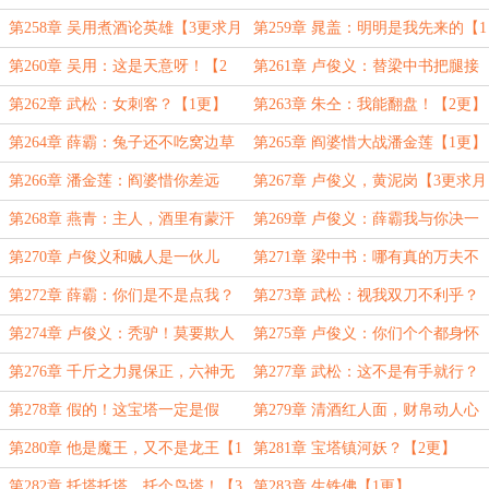
【2更】
第258章 吴用煮酒论英雄【3更求月
第259章 晁盖：明明是我先来的【1
票】
更】
第260章 吴用：这是天意呀！【2
第261章 卢俊义：替梁中书把腿接
更】
上！【3更求月票】
第262章 武松：女刺客？【1更】
第263章 朱仝：我能翻盘！【2更】
第264章 薛霸：兔子还不吃窝边草
第265章 阎婆惜大战潘金莲【1更】
呢！【3更求月票】
第266章 潘金莲：阎婆惜你差远
第267章 卢俊义，黄泥岗【3更求月
了！【2更】
票】
第268章 燕青：主人，酒里有蒙汗
第269章 卢俊义：薛霸我与你决一
药！【1更】
死战！【2更】
第270章 卢俊义和贼人是一伙儿
第271章 梁中书：哪有真的万夫不
的！【3更求月票】
当之勇？【1更】
第272章 薛霸：你们是不是点我？
第273章 武松：视我双刀不利乎？
【2更】
【3更求月票】
第274章 卢俊义：秃驴！莫要欺人
第275章 卢俊义：你们个个都身怀
太甚！【1更】
绝技！【2更】
第276章 千斤之力晁保正，六神无
第277章 武松：这不是有手就行？
主玉麒麟【3更求月票】
【1更】
第278章 假的！这宝塔一定是假
第279章 清酒红人面，财帛动人心
的！ 【2更】
【3更求月票】
第280章 他是魔王，又不是龙王【1
第281章 宝塔镇河妖？【2更】
更】
第282章 托塔托塔，托个鸟塔！【3
第283章 生铁佛【1更】