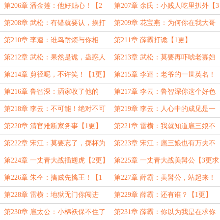
家！【3更求月票】
霸气威猛之人！【1更】
第206章 潘金莲：他好贴心！【2
第207章 余氏：小贱人吃里扒外【3
更】
更求月票】
第208章 武松：有错就要认，挨打
第209章 花宝燕：为何你在我大哥
要立正！【1更】
怀里？【2更】
第210章 李逵：谁鸟耐烦与你相
第211章 薛霸打诡【1更】
扑？【3更求月票】
第212章 武松：果然是诡，蛊惑人
第213章 武松：莫要再吓唬老寡妇
心！【2更】
了！【3更求月票】
第214章 剪径呢，不许笑！【1更】
第215章 李逵：老爷的一世英名！
【2更】
第216章 鲁智深：洒家收了他的
第217章 李云：鲁智深你这个好色
皮！【3更求月票】
之徒！【1更】
第218章 李云：不可能！绝对不可
第219章 李云：人心中的成见是一
能！【2更】
座大山【3更求月票】
第220章 清官难断家务事【1更】
第221章 雷横：我就知道扈三娘不
干净！【2更】
第222章 宋江：莫要忘了，掷杯为
第223章 宋江：扈三娘也有万夫不
号！【3更求月票】
当之勇？【1更】
第224章 一丈青大战插翅虎【2更】
第225章 一丈青大战美髯公【3更求
月票】
第226章 朱仝：擒贼先擒王！【1
第227章 薛霸：美髯公，站起来！
更】
【2更】
第228章 雷横：地狱无门你闯进
第229章 薛霸：还有谁？【1更】
来！【3更求月票】
第230章 扈太公：小棉袄保不住了
第231章 薛霸：你以为我是在求你