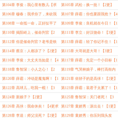
第104章 李俊：我心里有数儿【求
第105章 武松：换一批！【2更】
首订】
第106章 穆春：我求你了，来砍我
第107章 薛霸：你也要跟我抢？【4
啊！【3更】
更】
第108章 一命抵一命，正好扯平了
第109章 李俊：良机就在今日！【1
【5更求月票】
更】
第110章 揭阳岭上，催命判官【2
第111章 李立：好汉饶命！【3更】
更】
第112章 你是催命判官？老爷是铁
第113章 薛霸：轻了你记不住！【1
面阎罗！【4更求月票】
更】
第114章 蔡京：人都凉了？【2更】
第115章 大哥就是大哥！【3更】
第116章 李俊：大丈夫当如是！【4
第117章 薛霸：先定一个小目标【1
更求追读】
更】
第118章 鲁智深：小人之心！【2
第119章 气哭林娘子，棒打高衙内
更】
【3更】
第120章 薛霸：冲动是魔鬼啊！【1
第121章 坐轿子的是高俅！【2更】
更】
第122章 高球儿，吃我一棍！【3
第123章 薛霸：装君子太累了！【1
更】
更】
第124章 新娘子？【2更】
第125章 鲁智深：关门者死！【3
更】
第126章 高俅：我命休矣！【4更求
第127章 童娇秀：滚出去！【1更】
月票】
第128章 李逵：师父没死？【2更】
第129章 童娇秀：你压到我头发