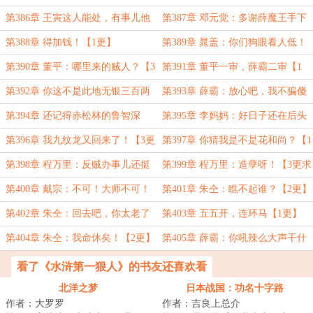
了！【3更求月票】
更】
第386章 王寅这人能处，有事儿他
第387章 邓元觉：多谢薛魔王手下
真上【2更】
留情！【3更求月票】
第388章 得加钱！【1更】
第389章 晁盖：你们狗眼看人低！
【2更】
第390章 董平：哪里来的贼人？【3
第391章 董平一审，薛霸二审【1
更求月票】
更】
第392章 你这不是此地无银三百两
第393章 薛霸：放心吧，我不骗傻
么？【2更】
子！【3更求月票】
第394章 还记得赤松林的鲁智深
第395章 李妈妈：好日子还在后头
么？【1更】
呢！【2更】
第396章 我九纹龙又回来了！【3更
第397章 你猜我是不是花和尚？【1
求月票】
更】
第398章 程万里：反贼办事儿还挺
第399章 程万里：造孽呀！【3更求
讲究！【2更】
月票】
第400章 戴宗：不可！大师不可！
第401章 朱仝：瞧不起谁？【2更】
【1更】
第402章 朱仝：回去吧，你太老了
第403章 五五开，连环马【1更】
【3更求月票】
第404章 朱仝：我命休矣！【2更】
第405章 薛霸：你吼辣么大声干什
么！【3更求月票】
看了《水浒第一狠人》的书友还喜欢看
北洋之梦
日本战国：功名十字路
作者：大罗罗
作者：吉良上总介