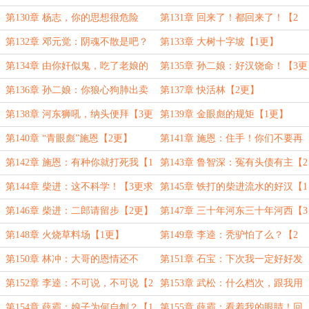
了！【3更求月票】
第130章 杨志，你的思想很危险
第131章 回来了！都回来了！【2
呀！【1更】
更】
第132章 邓元觉：阴魂不散是吧？
第133章 大树十字坡【1更】
【3更】
第134章 由你奸似鬼，吃了老娘的
第135章 孙二娘：好汉饶命！【3更
洗脚水！【2更】
求月票】
第136章 孙二娘：你狼心狗肺出卖
第137章 快活林【2更】
我【1更】
第138章 河东狮吼，纳头便拜【3更
第139章 金眼彪的规矩【1更】
求月票】
第140章 “青眼彪”施恩【2更】
第141章 施恩：住手！你们不要再
打了！【3更】
第142章 施恩：有种你就打死我【1
第143章 鲁智深：冤有头债有主【2
更】
更】
第144章 柴进：这不科学！【3更求
第145章 铁打的柴进流水的好汉【1
月票】
更】
第146章 柴进：二郎请留步【2更】
第147章 三十年河东三十年河西【3
更求月票】
第148章 火烧草料场【1更】
第149章 李逵：秃驴怕了么？【2
更】
第150章 林冲：大哥的恩情还不
第151章 石宝：下次我一定好好发
完！【3更求月票】
挥！【1更】
第152章 李逵：不可说，不可说【2
第153章 武松：什么档次，跟我用
更】
的一样【3更求月票】
第154章 薛霸：娘子为何自刎？【1
第155章 薛霸：看着我的眼睛！回