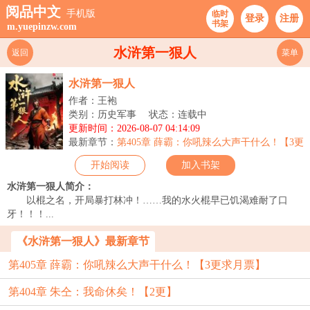
阅品中文
手机版
临时
登录
注册
书架
m.yuepinzw.com
水浒第一狠人
返回
菜单
水浒第一狠人
作者：王袍
类别：历史军事
状态：连载中
更新时间：2026-08-07 04:14:09
最新章节：
第405章 薛霸：你吼辣么大声干什么！【3更
求月票】
开始阅读
加入书架
水浒第一狠人简介：
以棍之名，开局暴打林冲！……我的水火棍早已饥渴难耐了口
牙！！！...
《水浒第一狠人》最新章节
第405章 薛霸：你吼辣么大声干什么！【3更求月票】
第404章 朱仝：我命休矣！【2更】