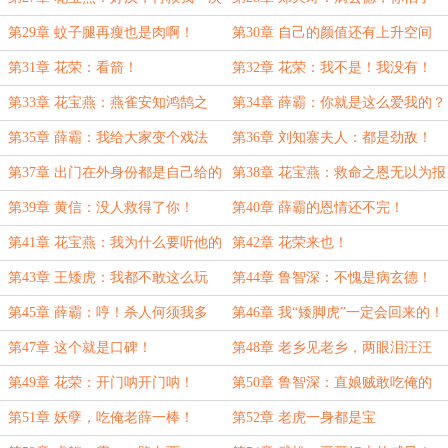
么？
第29章 蚊子腿再瘦也是肉啊！
第30章 自己的颜值还有上升空间
吗？
第31章 花荣：看箭！
第32章 花荣：我不是！我没有！
第33章 花宝燕：燕雀安知鸿鹄之
第34章 薛霸：你就是这么爱我的？
志！
第35章 薛霸：我给大家变个戏法
第36章 刘知寨夫人：都是劲敌！
儿！
第37章 出门在外身份都是自己给的
第38章 花宝燕：救命之恩无以为报
第39章 黄信：没人救得了你！
第40章 薛霸的恩情还不完！
第41章 花宝燕：我为什么要听他的
第42章 花荣来也！
话？
第43章 王矮虎：我都不敢这么玩
第44章 鲁智深：不愧是病玄德！
儿！
第45章 薛霸：哼！杀人何须我多
第46章 我“矮脚虎”一定会回来的！
劳！
第47章 这个就是口碑！
第48章 老乡见老乡，两眼泪汪汪
第49章 花荣：开门呐开门呐！
第50章 鲁智深：直娘贼敢吃俺的
马？
第51章 妖孽，吃俺老薛一棒！
第52章 老虎一身都是宝