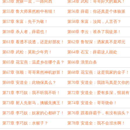
第53章 虎躯一震，一路向西
第54章 武松：哥哥好大的威风！
第55章 鲁大师果然粗中有细！
第56章 薛霸：你还真是个体验派
呀！
第57章 朱富：先干为敬！
第58章 朱富：汝闻，人言否？
第59章 杀人者，薛霸也！
第60章 李云：谁杀了我徒弟！
第61章 看透不说透，还是好朋友！
第62章 鲁智深：洒家真不是邓元
觉！
第63章 武松：莫欺少年穷！
第64章 石宝：薛霸这人能处
第65章 花宝燕：温柔乡在哪个县？
第66章 浪里白条
第67章 张顺：哥哥果然神机妙算！
第68章 花宝燕：这是我家的金子！
第69章 安道全：此物保真么？
第70章 安道全：我踏马真是欠你的
第71章 李巧奴：我不听我不听！
第72章 安道全：爱有多深，恨就有
多深！
第73章 射人先射马，擒贼先擒王！
第74章 安道全：哥哥饶命！
【加更求追读】
第75章 李巧奴：奴家的心都碎了！
第76章 跟着薛霸干，有没有搞头？
【加更求追读】
第77章 李巧奴：水猴子？
第78章 安道全：我不会洑水啊！