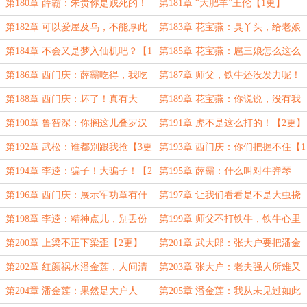
【1更】
这儿来的？【2更】
第180章 薛霸：朱贵你是贱死的！
第181章 “大肥羊”王伦【1更】
【3更求月票】
第182章 可以爱屋及乌，不能厚此
第183章 花宝燕：臭丫头，给老娘
薄彼【2更】
我记着！【3更求月票】
第184章 不会又是梦入仙机吧？【1
第185章 花宝燕：扈三娘怎么这么
更】
坏呀！【2更】
第186章 西门庆：薛霸吃得，我吃
第187章 师父，铁牛还没发力呢！
不得？【3更求月票】
【1更】
第188章 西门庆：坏了！真有大
第189章 花宝燕：你说说，没有我
虫！【2更】
能行？【3更求月票】
第190章 鲁智深：你搁这儿叠罗汉
第191章 虎不是这么打的！【2更】
呢？【1更】
第192章 武松：谁都别跟我抢【3更
第193章 西门庆：你们把握不住【1
求月票】
更】
第194章 李逵：骗子！大骗子！【2
第195章 薛霸：什么叫对牛弹琴
更】
啊！【3更求月票】
第196章 西门庆：展示军功章有什
第197章 让我们看看是不是大虫挠
么好羞涩的？【1更】
的！【2更】
第198章 李逵：精神点儿，别丢份
第199章 师父不打铁牛，铁牛心里
儿【3更求月票】
难受！【1更】
第200章 上梁不正下梁歪【2更】
第201章 武大郎：张大户要把潘金
莲嫁给我【3更求月票】
第202章 红颜祸水潘金莲，人间清
第203章 张大户：老夫强人所难又
醒武大郎【1更】
如何？【2更】
第204章 潘金莲：果然是大户人
第205章 潘金莲：我从未见过如此