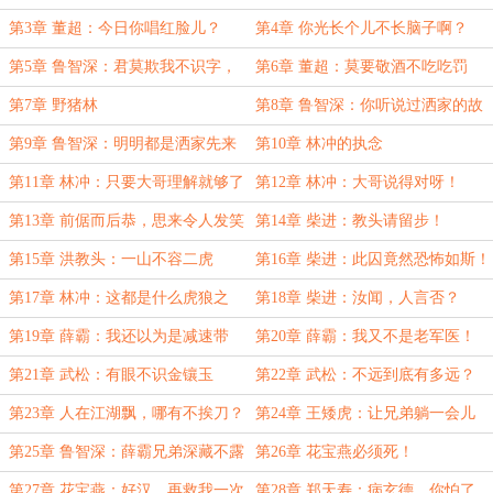
得？
第3章 董超：今日你唱红脸儿？
第4章 你光长个儿不长脑子啊？
第5章 鲁智深：君莫欺我不识字，
第6章 董超：莫要敬酒不吃吃罚
人间安得有此事？
酒！
第7章 野猪林
第8章 鲁智深：你听说过洒家的故
事？
第9章 鲁智深：明明都是洒家先来
第10章 林冲的执念
的
第11章 林冲：只要大哥理解就够了
第12章 林冲：大哥说得对呀！
第13章 前倨而后恭，思来令人发笑
第14章 柴进：教头请留步！
第15章 洪教头：一山不容二虎
第16章 柴进：此囚竟然恐怖如斯！
第17章 林冲：这都是什么虎狼之
第18章 柴进：汝闻，人言否？
词！
第19章 薛霸：我还以为是减速带
第20章 薛霸：我又不是老军医！
呢！
第21章 武松：有眼不识金镶玉
第22章 武松：不远到底有多远？
第23章 人在江湖飘，哪有不挨刀？
第24章 王矮虎：让兄弟躺一会儿
第25章 鲁智深：薛霸兄弟深藏不露
第26章 花宝燕必须死！
呀！
第27章 花宝燕：好汉，再救我一次
第28章 郑天寿：病玄德，你怕了