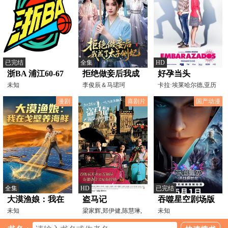
已完结
全集
HD
浙BA 浦江60-67
拒绝做妾后我成
好孕当头
义乌20260805
未知
了太子侧妃
李俊辰＆马珺珂
卡拉·埃莱哈尔德,亚历
山德拉·希门内斯,帕
漫剧
喜剧片
国产动漫
全集
HD
已完结
大漠渔娘：我在
盗马记
吞噬星空剧场版
戈壁养海鲜
未知
梁家辉,郑伊健,陈慧琳,
决战原始星
未知
曾志伟,王祖蓝,王紫