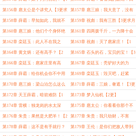
更】
答我！【2更】
第156章 扈太公是个讲究人【3更求
第157章 扈三娘：我大意了，没有
月票】
闪！【1更】
第158章 薛霸：早知如此，我就不
第159章 祝彪：我有三胜【3更求月
来了【2更】
票】
第160章 扈三娘：他们个个身怀绝
第161章 四两拨千斤，一力降十会
技！【1更】
【2更】
第162章 栾廷玉：此人不在我之
第163章 祝彪：灭了扈家庄！【1
下！【3更求月票】
更】
第164章 黄文炳：还有高手？【2
第165章 石头的石，宝贝的宝！【3
更】
更求月票】
第166章 栾廷玉：扈家庄里有高
第167章 栾廷玉：秃驴好大的力
人！【1更】
气！【2更】
第168章 薛霸：给你机会你不中用
第169章 栾廷玉：毁灭吧，赶紧
啊！【3更求月票】
的，累了！【1更】
第170章 扈三娘：梁山泊怎么这么
第171章 薛霸：三娘，奢遮！【3更
坏呀！【2更】
求月票】
第172章 天王薛霸，暗箭难防【1
第173章 梦入仙机【2更】
更】
第174章 雷横：独龙岗的水太深
第175章 扈太公：你看看你那个不
了！【3更求月票】
值钱的样子！【1更】
第176章 朱贵：果然是大肥羊！【2
第177章 朱贵：我只劫财，不害
更】
命！【3更求月票】
第178章 薛霸：这不是有手就行？
第179章 王伦：是你们把敌人带到