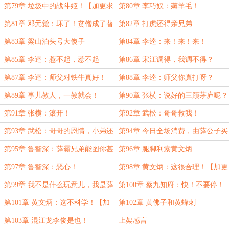
第79章 垃圾中的战斗姬！【加更求
第80章 李巧奴：薅羊毛！
追读】
第81章 邓元觉：坏了！贫僧成了替
第82章 打虎还得亲兄弟
身了！
第83章 梁山泊头号大傻子
第84章 李逵：来！来！来！
第85章 李逵：惹不起，惹不起
第86章 宋江调得，我调不得？
第87章 李逵：师父对铁牛真好！
第88章 李逵：师父你真打呀？
第89章 事儿教人，一教就会！
第90章 张横：说好的三顾茅庐呢？
【加更求追读】
第91章 张横：滚开！
第92章 武松：哥哥救我！
第93章 武松：哥哥的恩情，小弟还
第94章 今日全场消费，由薛公子买
不完
单！
第95章 鲁智深：薛霸兄弟能图你甚
第96章 腿脚利索黄文炳
么？【加更求月票】
第97章 鲁智深：恶心！
第98章 黄文炳：这很合理！【加更
求月票】
第99章 我不是什么玩意儿，我是薛
第100章 蔡九知府：快！不要停！
霸！
第101章 黄文炳：这不科学！【加
第102章 黄佛子和黄蜂刺
更求月票】
第103章 混江龙李俊是也！
上架感言