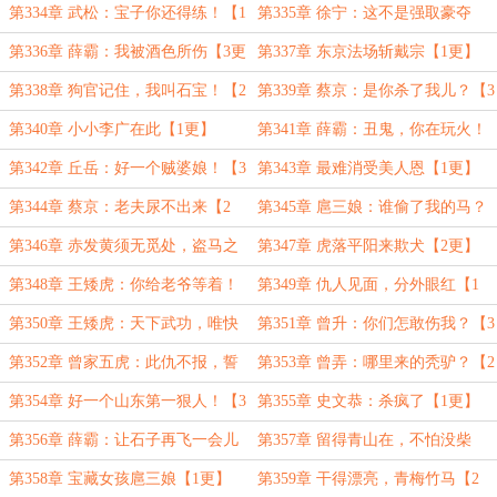
【2更】
【3更求月票】
第334章 武松：宝子你还得练！【1
第335章 徐宁：这不是强取豪夺
更】
么？【2更】
第336章 薛霸：我被酒色所伤【3更
第337章 东京法场斩戴宗【1更】
求月票】
第338章 狗官记住，我叫石宝！【2
第339章 蔡京：是你杀了我儿？【3
更】
更求月票】
第340章 小小李广在此【1更】
第341章 薛霸：丑鬼，你在玩火！
【2更】
第342章 丘岳：好一个贼婆娘！【3
第343章 最难消受美人恩【1更】
更求月票】
第344章 蔡京：老夫尿不出来【2
第345章 扈三娘：谁偷了我的马？
更】
【3更求月票】
第346章 赤发黄须无觅处，盗马之
第347章 虎落平阳来欺犬【2更】
贼段景住！【1更】
第348章 王矮虎：你给老爷等着！
第349章 仇人见面，分外眼红【1
【3更求月票】
更】
第350章 王矮虎：天下武功，唯快
第351章 曾升：你们怎敢伤我？【3
不破！【2更】
更求月票】
第352章 曾家五虎：此仇不报，誓
第353章 曾弄：哪里来的秃驴？【2
不为人！【1更】
更】
第354章 好一个山东第一狠人！【3
第355章 史文恭：杀疯了【1更】
更求月票】
第356章 薛霸：让石子再飞一会儿
第357章 留得青山在，不怕没柴
【2更】
烧！【3更求月票】
第358章 宝藏女孩扈三娘【1更】
第359章 干得漂亮，青梅竹马【2