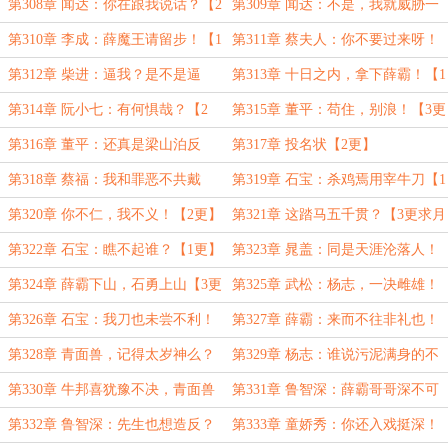
路！【3更求月票】
子！【1更】
第308章 闻达：你在跟我说话？【2
第309章 闻达：不是，我就威胁一
更】
下【3更求月票】
第310章 李成：薛魔王请留步！【1
第311章 蔡夫人：你不要过来呀！
更】
【2更】
第312章 柴进：逼我？是不是逼
第313章 十日之内，拿下薛霸！【1
我？【3更求月票】
更】
第314章 阮小七：有何惧哉？【2
第315章 董平：苟住，别浪！【3更
更】
求月票】
第316章 董平：还真是梁山泊反
第317章 投名状【2更】
贼？【1更】
第318章 蔡福：我和罪恶不共戴
第319章 石宝：杀鸡焉用宰牛刀【1
天！【3更求月票】
更】
第320章 你不仁，我不义！【2更】
第321章 这踏马五千贯？【3更求月
票】
第322章 石宝：瞧不起谁？【1更】
第323章 晁盖：同是天涯沦落人！
【2更】
第324章 薛霸下山，石勇上山【3更
第325章 武松：杨志，一决雌雄！
求月票】
【1更】
第326章 石宝：我刀也未尝不利！
第327章 薛霸：来而不往非礼也！
【2更】
【3更求月票】
第328章 青面兽，记得太岁神么？
第329章 杨志：谁说污泥满身的不
【1更】
算好汉？【2更】
第330章 牛邦喜犹豫不决，青面兽
第331章 鲁智深：薛霸哥哥深不可
马赛回旋【3更求月票】
测！【1更】
第332章 鲁智深：先生也想造反？
第333章 童娇秀：你还入戏挺深！