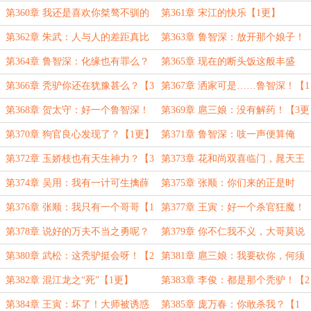
更】
第360章 我还是喜欢你桀骜不驯的
第361章 宋江的快乐【1更】
样子【3更求月票】
第362章 朱武：人与人的差距真比
第363章 鲁智深：放开那个娘子！
人与狗还大？【2更】
【3更求月票】
第364章 鲁智深：化缘也有罪么？
第365章 现在的断头饭这般丰盛
【1更】
么？【2更】
第366章 秃驴你还在犹豫甚么？【3
第367章 洒家可是……鲁智深！【1
更求月票】
更】
第368章 贺太守：好一个鲁智深！
第369章 扈三娘：没有解药！【3更
【2更】
求月票】
第370章 狗官良心发现了？【1更】
第371章 鲁智深：吱一声便算俺
输！【2更】
第372章 玉娇枝也有天生神力？【3
第373章 花和尚双喜临门，晁天王
更求月票】
沧州失意【1更】
第374章 吴用：我有一计可生擒薛
第375章 张顺：你们来的正是时
狗【2更】
候！【3更求月票】
第376章 张顺：我只有一个哥哥【1
第377章 王寅：好一个杀官狂魔！
更】
【2更】
第378章 说好的万夫不当之勇呢？
第379章 你不仁我不义，大哥莫说
【3更求月票】
二哥！【1更】
第380章 武松：这秃驴挺会呀！【2
第381章 扈三娘：我要砍你，何须
更】
你让？【3更求月票】
第382章 混江龙之“死”【1更】
第383章 李俊：都是那个秃驴！【2
更】
第384章 王寅：坏了！大师被诱惑
第385章 庞万春：你敢杀我？【1