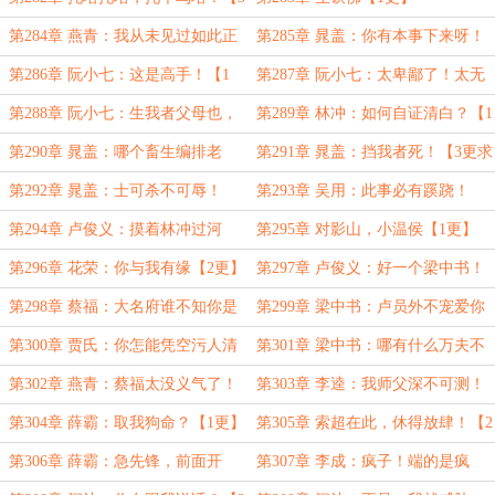
更求月票】
第284章 燕青：我从未见过如此正
第285章 晁盖：你有本事下来呀！
气凛然之人！【2更】
【3更求月票】
第286章 阮小七：这是高手！【1
第287章 阮小七：太卑鄙了！太无
更】
耻了！【2更】
第288章 阮小七：生我者父母也，
第289章 林冲：如何自证清白？【1
知我者薛霸也！【3更求月票】
更】
第290章 晁盖：哪个畜生编排老
第291章 晁盖：挡我者死！【3更求
爷？【2更】
月票】
第292章 晁盖：士可杀不可辱！
第293章 吴用：此事必有蹊跷！
【为辉夜盟主加更1】
【为辉夜盟主加更2】
第294章 卢俊义：摸着林冲过河
第295章 对影山，小温侯【1更】
【为辉夜盟主加更3】
第296章 花荣：你与我有缘【2更】
第297章 卢俊义：好一个梁中书！
【3更求月票】
第298章 蔡福：大名府谁不知你是
第299章 梁中书：卢员外不宠爱你
冤枉的？【1更】
么？【2更】
第300章 贾氏：你怎能凭空污人清
第301章 梁中书：哪有什么万夫不
白！【3更求月票】
当之勇？【1更】
第302章 燕青：蔡福太没义气了！
第303章 李逵：我师父深不可测！
【2更】
【3更求月票】
第304章 薛霸：取我狗命？【1更】
第305章 索超在此，休得放肆！【2
更】
第306章 薛霸：急先锋，前面开
第307章 李成：疯子！端的是疯