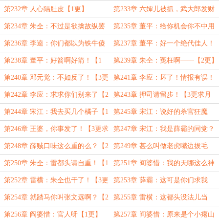
【2更】
相信我？【3更求月票】
第232章 人心隔肚皮【1更】
第233章 六婶儿被抓，武大郎发财
【2更】
第234章 朱仝：不过是欲擒故纵罢
第235章 董平：给你机会你不中用
了！【3更求月票】
啊！【1更】
第236章 李逵：你们都以为铁牛傻
第237章 董平：好一个绝代佳人！
【2更】
【3更求月票】
第238章 董平：好箭啊好箭！【1
第239章 朱仝：冤枉啊——【2更】
更】
第240章 邓元觉：不如反了！【3更
第241章 李应：坏了！情报有误！
求月票】
【1更】
第242章 李应：求求你们别来了【2
第243章 押司请留步！【3更求月
更】
票】
第244章 宋江：我去买几个橘子【1
第245章 宋江：说好的杀官狂魔
更】
呢？【2更】
第246章 王婆，你事发了！【3更求
第247章 宋江：我是薛霸的同党？
月票】
【1更】
第248章 薛贼口味这么重的么？【2
第249章 甚么叫做老虎嘴边拔毛
更】
啊？【3更求月票】
第250章 朱仝：雷都头请自重！【1
第251章 阎婆惜：我的天哪这么神
更】
奇吗？【2更】
第252章 雷横：朱仝也干了！【3更
第253章 薛霸：这可是你们求我
求月票】
的！【1更】
第254章 就踏马你叫张文远啊？【2
第255章 雷横：这都头没法儿当
更】
了！【3更求月票】
第256章 阎婆惜：官人呀【1更】
第257章 阎婆惜：原来是个小瘪山