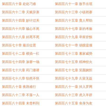
第四百六十章 处处刁难
第四百六十一章 敌手出现
第四百六十二章 天赋异禀
第四百六十三章 小镇初赛
第四百六十四章 妙计过关
第四百六十五章 贵人帮助
第四百六十六章 贼心不死
第四百六十七章 新的考验
第四百六十八章 好死不死
第四百六十九章 举座皆惊
第四百七十章 最后位置
第四百七十一章 胡搅蛮缠
第四百七十二章 横插一杠
第四百七十三章 素家威势
第四百七十四章 加赛一场
第四百七十五章 精神控火
第四百七十六章 药门邀请
第四百七十七章 笑颜婉拒
第四百七十八章 怡然不惧
第四百七十九章 久留无益
第四百八十章 夜路难行
第四百八十一章 掉入罗网
第四百八十二章 不落一人
第四百八十三章 虎入羊群
第四百八十四章 未曾料到
第四百八十五章 舍身为友