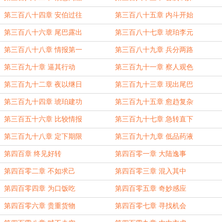
第三百八十四章 安伯过往
第三百八十五章 内斗开始
第三百八十六章 尾巴露出
第三百八十七章 琥珀李元
第三百八十八章 情报第一
第三百八十九章 兵分两路
第三百九十章 逼其行动
第三百九十一章 察人观色
第三百九十二章 夜以继日
第三百九十三章 现出尾巴
第三百九十四章 琥珀建功
第三百九十五章 愈趋复杂
第三百五十六章 比较情报
第三百九十七章 急转直下
第三百九十八章 定下期限
第三百九十九章 低品药液
第四百章 终见好转
第四百零一章 大陆逸事
第四百零二章 不如求己
第四百零三章 混入其中
第四百零四章 为口饭吃
第四百零五章 奇妙感应
第四百零六章 贵重货物
第四百零七章 寻找机会