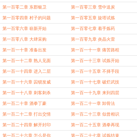
第一百零二章 东郡银卫
第一百零三章 雪中送炭
第一百零四章 村子的问题
第一百零五章 旋塔试炼
第一百零六章 崭新开始
第一百零七章 着手炼药
第一百零八章 大肆采购
第一百零九章 炎晶火雷
第一百一十章 准备出发
第一百一十一章 痛苦路程
第一百一十二章 熟人见面
第一百一十三章 试炼开始
第一百一十四章 进入二层
第一百一十五章 不择手段
第一百一十六章 囚锁发威
第一百一十七章 破烂武技
第一百一十八章 刺客刺杀
第一百一十九章 来到四层
第一百二十章 酒拳丁豪
第一百二十一章 卸骨法
第一百二十二章 打出交情
第一百二十三章 似曾相识
第一百二十四章 解开封印
第一百二十五章 酒拳再现
第一百二十六章 怎么是你
第一百二十七章 试炼结束