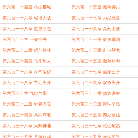
第六百一十四章 临山郡城
第六百一十五章 魔兽袭击
第六百一十六章 城墙大战
第六百一十七章 力战魔兽
第六百一十八章 魔兽溃逃
第六百一十九章 灵药山变
第六百二十章 一夫当关
第六百二十一章 家族掌国
第六百二十二章 赠与兽核
第六百二十三章 乱点鸳鸯
第六百二十四章 飞来敌人
第六百二十五章 魔兽材料
第六百二十六章 灵气浓郁
第六百二十七章 画家公子
第六百二十八章 主动离开
第六百二十九章 双双离开
第六百三十章 气脉气眼
第六百三十一章 修炼密室
第六百三十二章 鲸吞海吸
第六百三十三章 影响全场
第六百三十四章 共同夺取
第六百三十五章 四处蔓延
第六百三十六章 天赋神通
第六百三十七章 临山喧嚣
第六百三十八章 各家行动
第六百三十九章 潜伏灵气