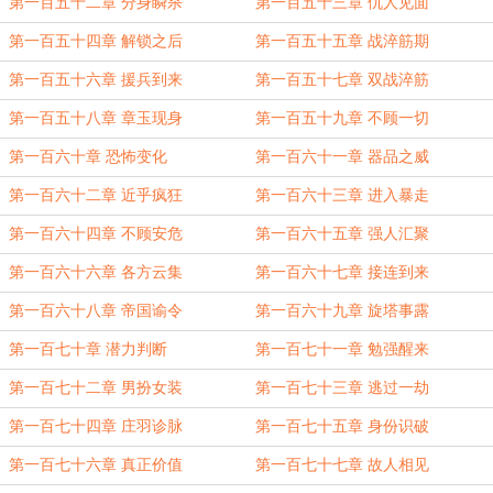
第一百五十二章 分身瞬杀
第一百五十三章 仇人见面
第一百五十四章 解锁之后
第一百五十五章 战淬筋期
第一百五十六章 援兵到来
第一百五十七章 双战淬筋
第一百五十八章 章玉现身
第一百五十九章 不顾一切
第一百六十章 恐怖变化
第一百六十一章 器品之威
第一百六十二章 近乎疯狂
第一百六十三章 进入暴走
第一百六十四章 不顾安危
第一百六十五章 强人汇聚
第一百六十六章 各方云集
第一百六十七章 接连到来
第一百六十八章 帝国谕令
第一百六十九章 旋塔事露
第一百七十章 潜力判断
第一百七十一章 勉强醒来
第一百七十二章 男扮女装
第一百七十三章 逃过一劫
第一百七十四章 庄羽诊脉
第一百七十五章 身份识破
第一百七十六章 真正价值
第一百七十七章 故人相见