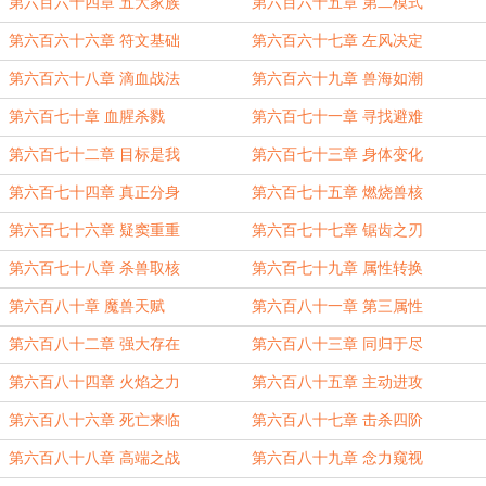
第六百六十四章 五大家族
第六百六十五章 第二模式
第六百六十六章 符文基础
第六百六十七章 左风决定
第六百六十八章 滴血战法
第六百六十九章 兽海如潮
第六百七十章 血腥杀戮
第六百七十一章 寻找避难
第六百七十二章 目标是我
第六百七十三章 身体变化
第六百七十四章 真正分身
第六百七十五章 燃烧兽核
第六百七十六章 疑窦重重
第六百七十七章 锯齿之刃
第六百七十八章 杀兽取核
第六百七十九章 属性转换
第六百八十章 魔兽天赋
第六百八十一章 第三属性
第六百八十二章 强大存在
第六百八十三章 同归于尽
第六百八十四章 火焰之力
第六百八十五章 主动进攻
第六百八十六章 死亡来临
第六百八十七章 击杀四阶
第六百八十八章 高端之战
第六百八十九章 念力窥视