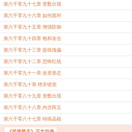
第六千零九十七章 变数出现
第六千零九十六章 如何面对
第六千零九十五章 增强防御
第六千零九十四章 饱和攻击
第六千零九十三章 提线傀儡
第六千零九十二章 恐怖红线
第六千零九十一章 改变形态
第六千零九十章 绝非错觉
第六千零八十九章 变数出现
第六千零八十八章 内含阵玉
第六千零八十七章 特殊晶核
《武逆焚天》正文目录