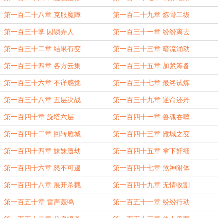
第一百二十八章 克服魔障
第一百二十九章 炼骨二级
第一百三十掌 囚锁弄人
第一百三十一章 纷纷离去
第一百三十二章 结果有变
第一百三十三章 暗流涌动
第一百三十四章 各方云集
第一百三十五章 加紧筹备
第一百三十六章 不详感觉
第一百三十七章 最终试炼
第一百三十八章 五层决战
第一百三十九章 逆命还丹
第一百四十章 旋塔六层
第一百四十一章 兽魂吞噬
第一百四十二章 回转雁城
第一百四十三章 雁城之变
第一百四十四章 妹妹遭劫
第一百四十五章 拿下奸细
第一百四十六章 怒不可遏
第一百四十七章 煞神附体
第一百四十八章 展开杀戮
第一百四十九章 无情收割
第一百五十章 雷声轰鸣
第一百五十一章 纷纷行动