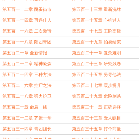
第五百一十二章 跳蚤街市
第五百一十三章 重新洗牌
第五百一十四章 再遇佳人
第五百一十五章 心机过人
第五百一十六章 二次邀请
第五百一十七章 王阶高级
第五百一十八章 阳团青团
第五百一十九章 拍卖结束
第五百二十章 全新情报
第五百二十一章 复杂难明
第五百二十二章 精神凝炼
第五百二十三章 研究残卷
第五百二十四章 三种方法
第五百二十五章 另寻他法
第五百二十六章 控尸之法
第五百二十七章 缓步提升
第五百二十八章 强力护卫
第五百二十九章 危险刺杀
第五百三十章 命悬一线
第五百三十一章 正确选择
第五百三十二章 齐聚一堂
第五百三十三章 受人瞩目
第五百三十四章 青团团长
第五百三十五章 打个商量