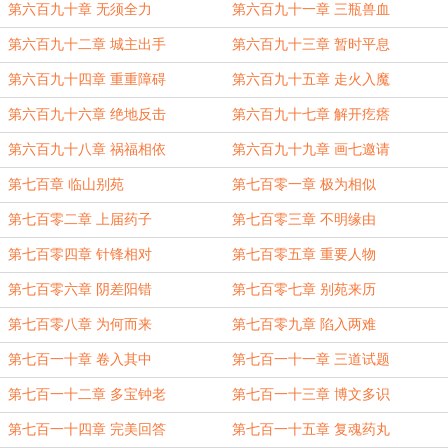
第六百九十章 无须全力
第六百九十一章 三瓶兽血
第六百九十二章 城主出手
第六百九十三章 暂时平息
第六百九十四章 重重障碍
第六百九十五章 走火入魔
第六百九十六章 绝地反击
第六百九十七章 解开疙瘩
第六百九十八章 祸福相依
第六百九十九章 画七邀请
第七百章 临山别苑
第七百零一章 极为相似
第七百零二章 上届药子
第七百零三章 不明缘由
第七百零四章 针锋相对
第七百零五章 重要人物
第七百零六章 阴差阳错
第七百零七章 别苑来历
第七百零八章 为何而来
第七百零九章 陷入两难
第七百一十章 卷入其中
第七百一十一章 三道试题
第七百一十二章 多宝钟老
第七百一十三章 博文多识
第七百一十四章 完美回答
第七百一十五章 复魂药丸