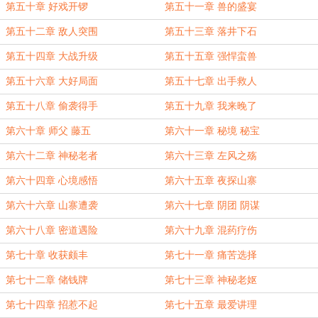
第五十章 好戏开锣
第五十一章 兽的盛宴
第五十二章 敌人突围
第五十三章 落井下石
第五十四章 大战升级
第五十五章 强悍蛮兽
第五十六章 大好局面
第五十七章 出手救人
第五十八章 偷袭得手
第五十九章 我来晚了
第六十章 师父 藤五
第六十一章 秘境 秘宝
第六十二章 神秘老者
第六十三章 左风之殇
第六十四章 心境感悟
第六十五章 夜探山寨
第六十六章 山寨遭袭
第六十七章 阴团 阴谋
第六十八章 密道遇险
第六十九章 混药疗伤
第七十章 收获颇丰
第七十一章 痛苦选择
第七十二章 储钱牌
第七十三章 神秘老妪
第七十四章 招惹不起
第七十五章 最爱讲理