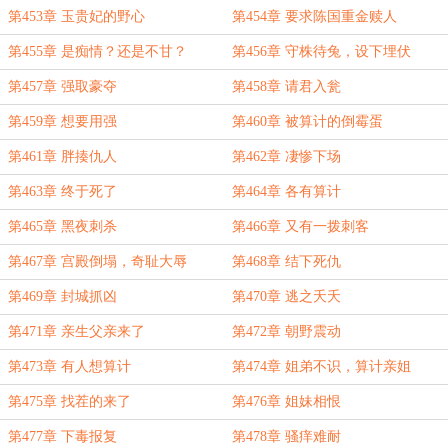
第453章 玉贵妃的野心
第454章 要求陈国重金赎人
第455章 是痴情？还是不甘？
第456章 守株待兔，设下埋伏
第457章 强取豪夺
第458章 请君入瓮
第459章 想要用强
第460章 被算计的倒霉蛋
第461章 胖揍仇人
第462章 凄惨下场
第463章 终于死了
第464章 各有算计
第465章 黑夜刺杀
第466章 又有一拨刺客
第467章 宫殿倒塌，奇耻大辱
第468章 结下死仇
第469章 封城抓凶
第470章 逃之夭夭
第471章 亲生父亲来了
第472章 朝野震动
第473章 有人想算计
第474章 姐弟不识，算计亲姐
第475章 找茬的来了
第476章 姐妹相恨
第477章 下毒报复
第478章 骚痒难耐