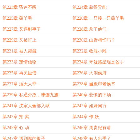
第223章 昏迷不醒
第224章 获得异能
第225章 薅羊毛
第226章 一只接一只薅羊毛
第227章 又遇到事了
第228章 杀了他们
第229章 又被盯上
第230章 山野精怪吗？
第231章 被人觊觎
第232章 收服小雕
第233章 定情信物
第234章 怀疑路星瑶是凶手
第235章 再欠巨债
第236章 大闹侯府
第237章 滔天大罪
第238章 当殿审老侯爷
第239章 私通外敌，诛连九族
第240章 悲惨的下场
第241章 沈家人全部入狱
第242章 姐妹同行
第243章 拍 卖
第244章 作 妖
第245章 心 动
第246章 周贵妃有请
第247章 送到嘴的银子
第248章 有人出手了