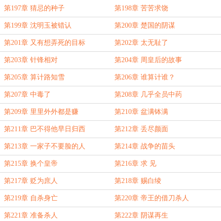
第197章 猜忌的种子
第198章 苦苦求饶
第199章 沈明玉被错认
第200章 楚国的阴谋
第201章 又有想弄死的目标
第202章 太无耻了
第203章 针锋相对
第204章 周皇后的故事
第205章 算计路知雪
第206章 谁算计谁？
第207章 中毒了
第208章 几乎全员中药
第209章 里里外外都是赚
第210章 盆满钵满
第211章 巴不得他早日归西
第212章 丢尽颜面
第213章 一家子不要脸的人
第214章 战争的苗头
第215章 换个皇帝
第216章 求 见
第217章 贬为庶人
第218章 赐白绫
第219章 自杀身亡
第220章 帝王的借刀杀人
第221章 准备杀人
第222章 阴谋再生