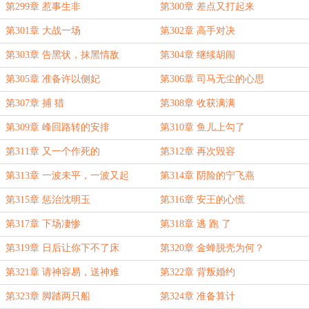
第299章 惹事生非
第300章 差点又打起来
第301章 大战一场
第302章 高手对决
第303章 告黑状，抹黑情敌
第304章 继续胡闹
第305章 准备许以侧妃
第306章 司马无尘的心思
第307章 捕 猎
第308章 收获满满
第309章 峰回路转的安排
第310章 鱼儿上勾了
第311章 又一个作死的
第312章 再次毁容
第313章 一波未平，一波又起
第314章 阴险的宁飞燕
第315章 惩治沈明玉
第316章 安王的心慌
第317章 下场凄惨
第318章 逃 跑 了
第319章 日后让你下不了床
第320章 金蝉脱壳为何？
第321章 请神容易，送神难
第322章 背叛婚约
第323章 脚踏两只船
第324章 准备算计