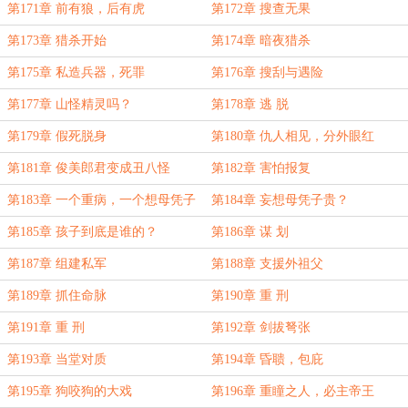
第171章 前有狼，后有虎
第172章 搜查无果
第173章 猎杀开始
第174章 暗夜猎杀
第175章 私造兵器，死罪
第176章 搜刮与遇险
第177章 山怪精灵吗？
第178章 逃 脱
第179章 假死脱身
第180章 仇人相见，分外眼红
第181章 俊美郎君变成丑八怪
第182章 害怕报复
第183章 一个重病，一个想母凭子
第184章 妄想母凭子贵？
贵
第185章 孩子到底是谁的？
第186章 谋 划
第187章 组建私军
第188章 支援外祖父
第189章 抓住命脉
第190章 重 刑
第191章 重 刑
第192章 剑拔弩张
第193章 当堂对质
第194章 昏聩，包庇
第195章 狗咬狗的大戏
第196章 重瞳之人，必主帝王