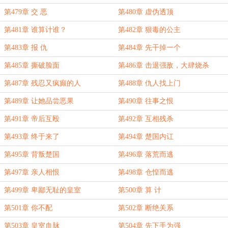
第479章 交 恶
第480章 虚伪透顶
第481章 谁算计谁？
第482章 狠毒的公主
第483章 报 仇
第484章 先干掉一个
第485章 撕破脸面
第486章 击退强敌，大肆烧杀
第487章 残忍又疯癫的人
第488章 仇人找上门
第489章 让她品尝恶果
第490章 往事之恨
第491章 帝后互殴
第492章 互相残杀
第493章 终于来了
第494章 楚国内讧
第495章 背叛楚国
第496章 落荒而逃
第497章 亲人相恨
第498章 仓惶而逃
第499章 卑鄙无耻的皇室
第500章 算 计
第501章 你不配
第502章 断绝关系
第503章 皇室血脉
第504章 先下手为强