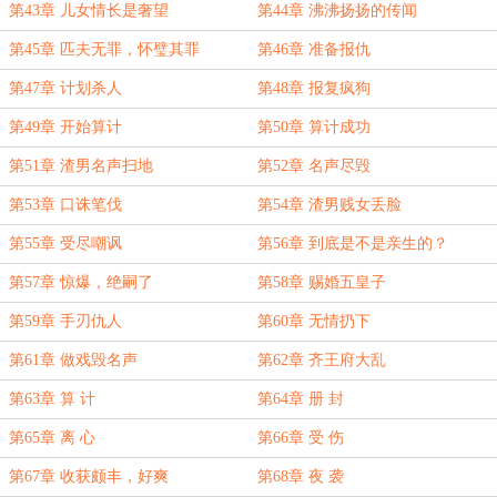
第43章 儿女情长是奢望
第44章 沸沸扬扬的传闻
第45章 匹夫无罪，怀璧其罪
第46章 准备报仇
第47章 计划杀人
第48章 报复疯狗
第49章 开始算计
第50章 算计成功
第51章 渣男名声扫地
第52章 名声尽毁
第53章 口诛笔伐
第54章 渣男贱女丢脸
第55章 受尽嘲讽
第56章 到底是不是亲生的？
第57章 惊爆，绝嗣了
第58章 赐婚五皇子
第59章 手刃仇人
第60章 无情扔下
第61章 做戏毁名声
第62章 齐王府大乱
第63章 算 计
第64章 册 封
第65章 离 心
第66章 受 伤
第67章 收获颇丰，好爽
第68章 夜 袭