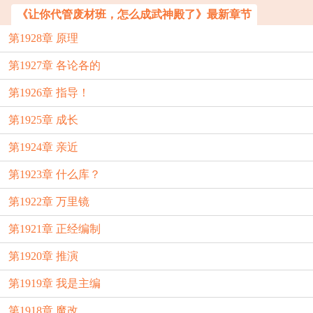
《让你代管废材班，怎么成武神殿了》最新章节
第1928章 原理
第1927章 各论各的
第1926章 指导！
第1925章 成长
第1924章 亲近
第1923章 什么库？
第1922章 万里镜
第1921章 正经编制
第1920章 推演
第1919章 我是主编
第1918章 魔改