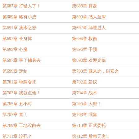
第687章 打错人了！
第688章 算盘
第689章 略有小成
第690章 感人至深
第691章 滴水之恩
第692章 聪慧过人
第693章 长身体
第694章 权衡
第695章 心魔
第696章 干预
第697章 事了拂衣去
第698章 欢迎光临
第699章 定制
第700章 既来之，则安之
第701章 特殊委托
第702章 建议
第703章 我就点他！
第704章 战术
第705章 五小时
第706章 大胆！
第707章 童工
第708章 武皇
第709章 工地没白去
第710章 正式委托
第711章 没死？
第712章 后患无穷！