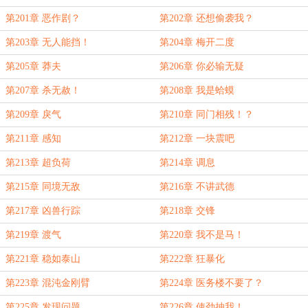
第201章 恶作剧？
第202章 还想偷袭我？
第203章 无人能挡！
第204章 梅开二度
第205章 莽夫
第206章 你必输无疑
第207章 杀无赦！
第208章 我是蛤蟆
第209章 戾气
第210章 同门相残！？
第211章 感知
第212章 一块震吧
第213章 超负荷
第214章 调息
第215章 同境无敌
第216章 不讲武德
第217章 凶兽行踪
第218章 交锋
第219章 渡气
第220章 我不是马！
第221章 稳如泰山
第222章 狂暴化
第223章 混沌金刚臂
第224章 医务楼不要了？
第225章 发现问题
第226章 使劲抽我！