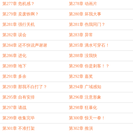
第277章 危机感？
第278章 动画片
第279章 卖废铁啊？
第280章 坏我大事
第281章 强行关机
第281章 伤我同门？
第282章 误会
第283章 异常
第284章 还不快说声谢谢
第285章 滴水可穿石！
第286章 进化
第288章 没我快
第289章 地下
第290章 你是刺客！？
第291章 多余
第292章 嘉奖
第293章 那我不白打了？
第294章 广域感知
第295章 自有安排
第296章 注意形象
第297章 请战
第298章 狂暴化
第299章 收集完毕
第300章 惊天一拳！
第301章 不准打架
第302章 推演