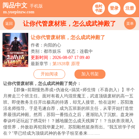
阅品中文
手机版
临时
登录
注册
书架
m.yuepinzw.com
让你代管废材班，怎么成武神殿了
返回
菜单
让你代管废材班，怎么成武神殿了
作者：向阳的心
类别：都市娱乐
状态：连载中
更新时间：2026-08-07 17:09:40
最新章节：
第1928章 原理
开始阅读
加入书架
让你代管废材班，怎么成武神殿了简介：
【群像+前期慢热养成+伪迪化+搞笑+师生情（不喜勿入）】半个
月撵走三个班主任。面对有着人均混世魔王，武道顶级废材的高一五
班。即使教务主任开出极高的待遇，却无人接管。恰在这时，苏阳激
活名师指导。于是毛遂自荐，成为五班新的班主任，从零开始打造世
界最强武神殿。然而，苏阳一番指点之后，逐渐陷入了沉默。盘龙神
拳诀咋还玩起了绣花针！？撼地腿怎么成天残脚了！？当妖兽浪潮入
侵世界，外敌欲再犯我华夏之时。苏阳毅然挺身而出。“我五班学子何
在？”早已经成为顶级武神的各学子纷至沓来……...