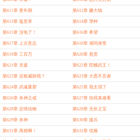
第611章 更年期
第612章 赚大钱
第613章 蕴意草
第614章 犟种
第615章 没电了！
第616章 希望
第617章 上古意志
第618章 感同身受
第619章 三百万
第620章 悬赏
第621章 支援
第622章 陀螺武王！
第623章 还敢威胁我？
第623章 大恩不言谢
第624章 武魂重塑
第625章 我太强了
第626章 杀神之戒
第627章 拍得真难看
第628章 定情信物
第628章 无价之宝
第629章 杀神
第630章 援兵
第631章 再摇啊！
第632章 优雅