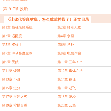
第1917章 投胎
《让你代管废材班，怎么成武神殿了》正文目录
第1章 最强名师系统
第2章 师者无敌
第3章 适配度
第4章 拿捏
第5章 双修！
第6章 意外
第7章 冲动是魔鬼啊
第8章 电信诈骗
第9章 天赋
第10章 三年！？
第11章 馈赠
第12章 锻体之法
第13章 小丑
第14章 论证
第15章 过分
第16章 起飞
第17章 混沌之气
第18章 离校
第19章 柠檬百香
第20章 云擎