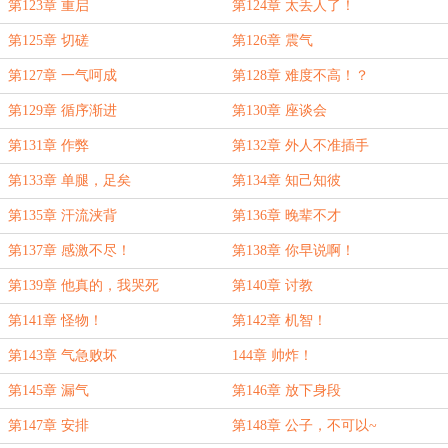
第123章 重启
第124章 太丢人了！
第125章 切磋
第126章 震气
第127章 一气呵成
第128章 难度不高！？
第129章 循序渐进
第130章 座谈会
第131章 作弊
第132章 外人不准插手
第133章 单腿，足矣
第134章 知己知彼
第135章 汗流浃背
第136章 晚辈不才
第137章 感激不尽！
第138章 你早说啊！
第139章 他真的，我哭死
第140章 讨教
第141章 怪物！
第142章 机智！
第143章 气急败坏
144章 帅炸！
第145章 漏气
第146章 放下身段
第147章 安排
第148章 公子，不可以~