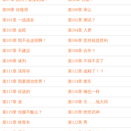
第99章 你慢用
第100章 承让
第101章 一战成名
第102章 测试？
第103章 会晤
第104章 入梦
第105章 我不会这招啊！
第106章 坚持就是胜利
第107章 不建议
第108章 合作？
第109章 谈判
第110章 不得不买了
第111章 清库存
第112章 成精了！？
第113章 我要搅动世界！
第114章 推车
第115章 应该的
第116章 俺也一样
第117章 滚
第118章 天……地大同
第119章 你腿不酸么？
第120章 绝世武神
第121章 铁骨衣
第122章 秀