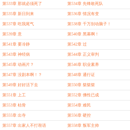
第533章 那就必须死了
第534章 先锋敢死队
第535章 新日到来
第536章 情况有变
第537章 吃我尾气
第538章 千万别动脑子！
第539章 意
第540章 黑幕啊！
第541章 要冷静
第542章 过
第543章 神经病
第544章 正义审判
第545章 动画片？
第546章 职业素养
第547章 没剧本啊！？
第548章 通行证
第549章 好好活下去
第550章 桀桀桀
第551章 上工
第552章 佛性已成
第553章 枯骨
第554章 难民
第555章 出寺
第556章 硬控
第557章 出家人不打诳语
第558章 叛军主帅