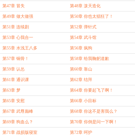
第47章 冒失
第48章 泼天造化
第49章 做大做强
第50章 你也太猖狂了！
第51章 连续剧
第52章 弹针式
第53章 心我合一
第54章 武斗馆
第55章 水浅王八多
第56章 疯狗
第57章 铜骨！
第58章 给我鞠躬道歉
第59章 认怂
第60章 靠山
第61章 通识课
第62章 结拜
第63章 梦
第64章 你要起飞了啊！
第65章 安慰
第66章 小目标
第67章 武尊巅峰
第68章 你这不是害我么？
第69章 狗血么？
第70章 你倒是问一下啊！
第71章 战损版寝室
第72章 呵护