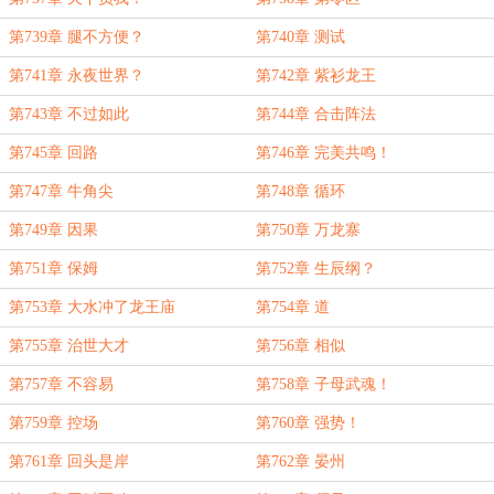
第739章 腿不方便？
第740章 测试
第741章 永夜世界？
第742章 紫衫龙王
第743章 不过如此
第744章 合击阵法
第745章 回路
第746章 完美共鸣！
第747章 牛角尖
第748章 循环
第749章 因果
第750章 万龙寨
第751章 保姆
第752章 生辰纲？
第753章 大水冲了龙王庙
第754章 道
第755章 治世大才
第756章 相似
第757章 不容易
第758章 子母武魂！
第759章 控场
第760章 强势！
第761章 回头是岸
第762章 晏州