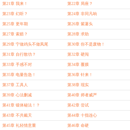
第21章 我来！
第22章 局座？
第23章 幻听？
第24章 非同凡响
第25章 更年期
第26章 紫薯头
第27章 索赔？
第28章 求助
第29章 宁做鸡头不做凤尾
第30章 你不是废物！
第31章 自行散功？
第32章 硬闯
第33章 手感不对
第34章 覆膜
第35章 电量告急！
第36章 针来！
第37章 工具人
第38章 现实
第39章 心法删减
第40章 师者威严
第41章 锻体秘法！？
第42章 尝试
第43章 不共戴天
第44章 十指连心
第45章 礼轻情意重
第46章 命硬