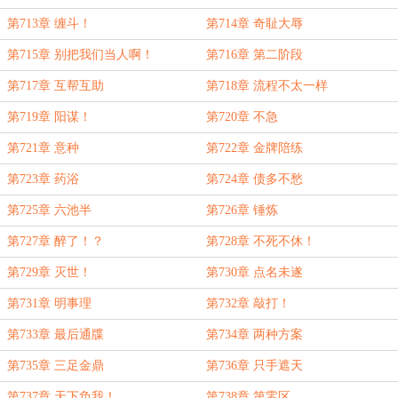
第713章 缠斗！
第714章 奇耻大辱
第715章 别把我们当人啊！
第716章 第二阶段
第717章 互帮互助
第718章 流程不太一样
第719章 阳谋！
第720章 不急
第721章 意种
第722章 金牌陪练
第723章 药浴
第724章 债多不愁
第725章 六池半
第726章 锤炼
第727章 醉了！？
第728章 不死不休！
第729章 灭世！
第730章 点名未遂
第731章 明事理
第732章 敲打！
第733章 最后通牒
第734章 两种方案
第735章 三足金鼎
第736章 只手遮天
第737章 天下负我！
第738章 第零区