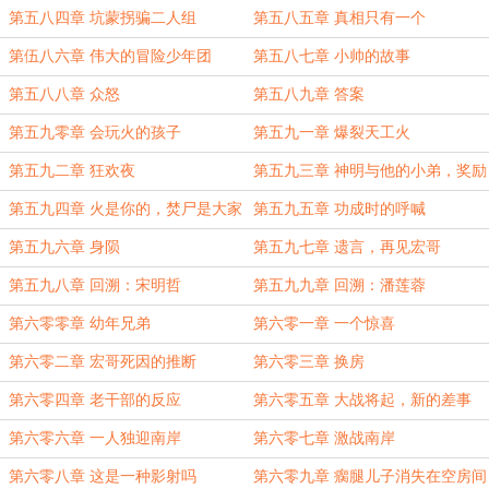
第五八四章 坑蒙拐骗二人组
第五八五章 真相只有一个
第伍八六章 伟大的冒险少年团
第五八七章 小帅的故事
第五八八章 众怒
第五八九章 答案
第五九零章 会玩火的孩子
第五九一章 爆裂天工火
第五九二章 狂欢夜
第五九三章 神明与他的小弟，奖励
拉满
第五九四章 火是你的，焚尸是大家
第五九五章 功成时的呼喊
的？
第五九六章 身陨
第五九七章 遗言，再见宏哥
第五九八章 回溯：宋明哲
第五九九章 回溯：潘莲蓉
第六零零章 幼年兄弟
第六零一章 一个惊喜
第六零二章 宏哥死因的推断
第六零三章 换房
第六零四章 老干部的反应
第六零五章 大战将起，新的差事
第六零六章 一人独迎南岸
第六零七章 激战南岸
第六零八章 这是一种影射吗
第六零九章 瘸腿儿子消失在空房间