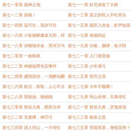
第七一零章 殒神之地
第七一一章 好兄弟发了大财
第七一二章 搞钱！
第七一三章 真正的吃人不吐骨头
第七一四章 寇可往，我亦可往
第七一五章 园区入赤金，鼾声如雷
第七一六章 小歌姬醉擒袁大郎，怀
第七一七章 烽烟四起
王砸仓
第七一八章 冰蟾镇赤金，冥河万马
第七一九章 分账，捆绑，收大郎
腾
第七二零章 一枚暗棋
第七二一章 入门潮龙城
第七二二章 神秘猛男失踪事件
第七二三章 少年满弓
第七二四章 盛情款待，一滴醉仙酿
第七二五章 荣升父亲
第七二六章 欺压，榨取，人心不古
第七二七章 今年不顺啊！
第七二八章 照脸抽，啪啪啪
第七二九章 刑山赤潮，天幕绯红
第七三零章 祭祖大典，阴邪古井
第七三一章 祭祖大典，厉鬼突现
第七三二章 无量樽，神罚弓
第七三三章 救命之恩
第七三四章 误入刑山，一片绯红
第七三五章 吞噬星源，身殒花海？