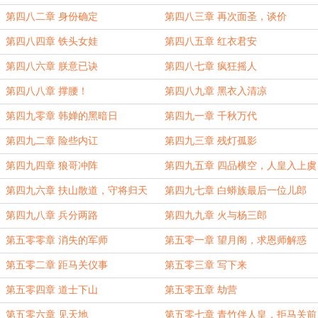
第四八二章 身份确定
第四八三章 再次面圣，谈价
第四八四章 铁头女娃
第四八五章 红衣君安
第四八六章 朕意已诀
第四八七章 疯狂摇人
第四八八章 撑腰！
第四八九章 黑衣入清凉
第四九零章 韩婵的黑暗日
第四九一章 千秋万代
第四九二章 险些内讧
第四九三章 残灯孤影
第四九四章 狼哥冲阵
第四九五章 四品横空，人皇入上虞
第四九六章 扶山散道，守将归天
第四九七章 白蟒族最后一位儿郎
第四九八章 兵分两路
第四九九章 火与杨三郎
第五零零章 消失的军师
第五零一章 望月阁，求恩师解惑
第五零二章 距马关仪事
第五零三章 写下来
第五零四章 道士下山
第五零五章 劫营
第五零六章 见天地
第五零七章 青竹伴人皇，拒马关前