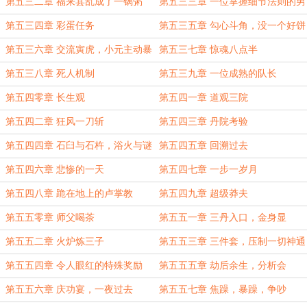
第五三二章 福来县乱成了一锅粥
第五三三章 一位掌握细节法则的男
人
第五三四章 彩蛋任务
第五三五章 勾心斗角，没一个好饼
第五三六章 交流寅虎，小元主动暴
第五三七章 惊魂八点半
线索
第五三八章 死人机制
第五三九章 一位成熟的队长
第五四零章 长生观
第五四一章 道观三院
第五四二章 狂风一刀斩
第五四三章 丹院考验
第五四四章 石臼与石杵，浴火与谜
第五四五章 回溯过去
底
第五四六章 悲惨的一天
第五四七章 一步一岁月
第五四八章 跪在地上的卢掌教
第五四九章 超级莽夫
第五五零章 师父喝茶
第五五一章 三丹入口，金身显
第五五二章 火炉炼三子
第五五三章 三件套，压制一切神通
第五五四章 令人眼红的特殊奖励
第五五五章 劫后余生，分析会
第五五六章 庆功宴，一夜过去
第五五七章 焦躁，暴躁，争吵