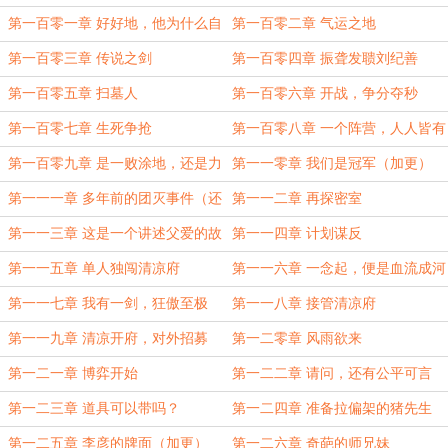
第一百零一章 好好地，他为什么自
第一百零二章 气运之地
爆了？
第一百零三章 传说之剑
第一百零四章 振聋发聩刘纪善
第一百零五章 扫墓人
第一百零六章 开战，争分夺秒
第一百零七章 生死争抢
第一百零八章 一个阵营，人人皆有
华彩
第一百零九章 是一败涂地，还是力
第一一零章 我们是冠军（加更）
挽狂澜？
第一一一章 多年前的团灭事件（还
第一一二章 再探密室
更）
第一一三章 这是一个讲述父爱的故
第一一四章 计划谋反
事
第一一五章 单人独闯清凉府
第一一六章 一念起，便是血流成河
第一一七章 我有一剑，狂傲至极
第一一八章 接管清凉府
第一一九章 清凉开府，对外招募
第一二零章 风雨欲来
第一二一章 博弈开始
第一二二章 请问，还有公平可言
吗？
第一二三章 道具可以带吗？
第一二四章 准备拉偏架的猪先生
第一二五章 李彦的牌面（加更）
第一二六章 奇葩的师兄妹