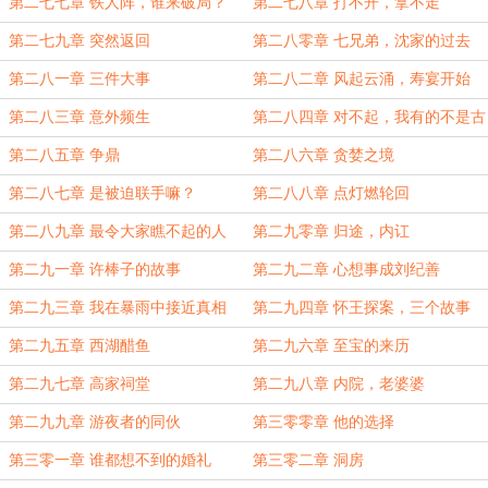
干
第二七七章 铁人阵，谁来破局？
第二七八章 打不开，拿不走
第二七九章 突然返回
第二八零章 七兄弟，沈家的过去
第二八一章 三件大事
第二八二章 风起云涌，寿宴开始
第二八三章 意外频生
第二八四章 对不起，我有的不是古
王朝气运
第二八五章 争鼎
第二八六章 贪婪之境
第二八七章 是被迫联手嘛？
第二八八章 点灯燃轮回
第二八九章 最令大家瞧不起的人
第二九零章 归途，内讧
第二九一章 许棒子的故事
第二九二章 心想事成刘纪善
第二九三章 我在暴雨中接近真相
第二九四章 怀王探案，三个故事
第二九五章 西湖醋鱼
第二九六章 至宝的来历
第二九七章 高家祠堂
第二九八章 内院，老婆婆
第二九九章 游夜者的同伙
第三零零章 他的选择
第三零一章 谁都想不到的婚礼
第三零二章 洞房