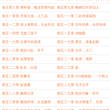
败五圣
第五零八章 两杯酒，敬这军师与战
第五零九章 枫林红叶辞旧人
友
第五一零章 尽得九地，入三品
第五一一章 三处奇观福地
第五一二章 得上将两员，大会开启
第五一三章 百年经典，永世传承
第五一四章 无敌三皇子
第五一五章 动物园
第五一六章 古屋中的老虎
第五一七章 离京，准备起航
第五一八章 新的小队，开干
第五一九章 分开，入门
第五二零章 囚禁密室
第五二一章 寅虎，谭胖
第五二二章 队长，出发
第五二三章 套
第五二四章 快餐店
第五二五章 SSS级校园，一个熟人
第五二六章 捉迷藏
第五二七章 天才出手
第五二八章 极限过关
第五二九章 初步印象，碎片
第五三零章 极端环境，全员败类
第五三一章 你太莽撞了，兄弟