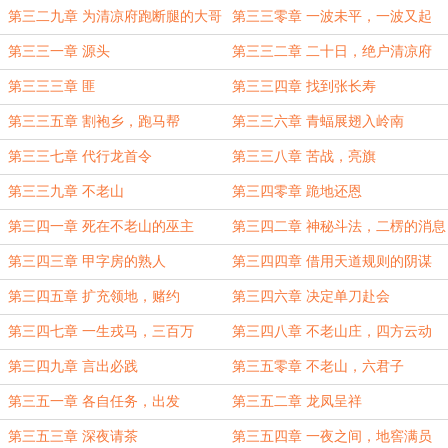
第三二九章 为清凉府跑断腿的大哥
第三三零章 一波未平，一波又起
第三三一章 源头
第三三二章 二十日，绝户清凉府
第三三三章 匪
第三三四章 找到张长寿
第三三五章 割袍乡，跑马帮
第三三六章 青蝠展翅入岭南
第三三七章 代行龙首令
第三三八章 苦战，亮旗
第三三九章 不老山
第三四零章 跪地还恩
第三四一章 死在不老山的巫主
第三四二章 神秘斗法，二楞的消息
第三四三章 甲字房的熟人
第三四四章 借用天道规则的阴谋
第三四五章 扩充领地，赌约
第三四六章 决定单刀赴会
第三四七章 一生戎马，三百万
第三四八章 不老山庄，四方云动
第三四九章 言出必践
第三五零章 不老山，六君子
第三五一章 各自任务，出发
第三五二章 龙凤呈祥
第三五三章 深夜请茶
第三五四章 一夜之间，地窖满员