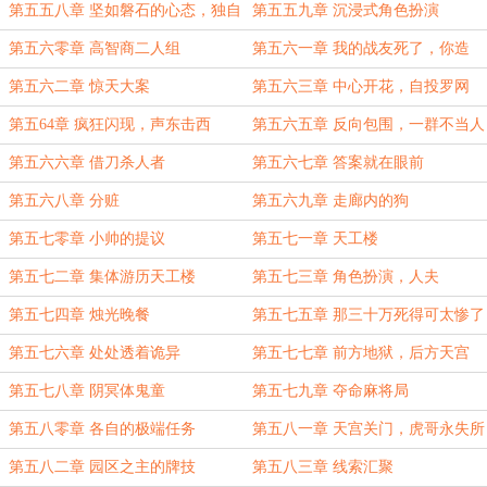
第五五八章 坚如磐石的心态，独自
第五五九章 沉浸式角色扮演
留下
第五六零章 高智商二人组
第五六一章 我的战友死了，你造
吗？
第五六二章 惊天大案
第五六三章 中心开花，自投罗网
第五64章 疯狂闪现，声东击西
第五六五章 反向包围，一群不当人
的队友
第五六六章 借刀杀人者
第五六七章 答案就在眼前
第五六八章 分赃
第五六九章 走廊内的狗
第五七零章 小帅的提议
第五七一章 天工楼
第五七二章 集体游历天工楼
第五七三章 角色扮演，人夫
第五七四章 烛光晚餐
第五七五章 那三十万死得可太惨了
第五七六章 处处透着诡异
第五七七章 前方地狱，后方天宫
第五七八章 阴冥体鬼童
第五七九章 夺命麻将局
第五八零章 各自的极端任务
第五八一章 天宫关门，虎哥永失所
爱
第五八二章 园区之主的牌技
第五八三章 线索汇聚