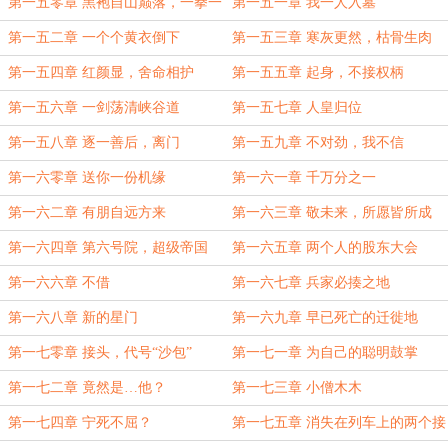
第一五零章 黑袍自山巅落，一拳一
第一五一章 我一人入墓
个
第一五二章 一个个黄衣倒下
第一五三章 寒灰更然，枯骨生肉
第一五四章 红颜显，舍命相护
第一五五章 起身，不接权柄
第一五六章 一剑荡清峡谷道
第一五七章 人皇归位
第一五八章 逐一善后，离门
第一五九章 不对劲，我不信
第一六零章 送你一份机缘
第一六一章 千万分之一
第一六二章 有朋自远方来
第一六三章 敬未来，所愿皆所成
第一六四章 第六号院，超级帝国
第一六五章 两个人的股东大会
第一六六章 不借
第一六七章 兵家必揍之地
第一六八章 新的星门
第一六九章 早已死亡的迁徙地
第一七零章 接头，代号“沙包”
第一七一章 为自己的聪明鼓掌
第一七二章 竟然是…他？
第一七三章 小僧木木
第一七四章 宁死不屈？
第一七五章 消失在列车上的两个接