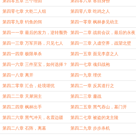
第四零五章 三个理由
第四零六章 各自身份
第四零七章 大乾二人组
第四零八章 吃鸡之人
第四零九章 钓鱼的饵
第四一零章 枫林参见幼主
第四一一章 最后的发力，逆转颓势
第四一二章 战前会议，最后的永夜
第四一三章 万军开路，只见七人
第四一三章 入虚空界，战望北壁
第四一四章 极限单杀
第四一五章 面见李彦之人
第四一六章 三件至宝，如何选择？
第四一七章 魂归战袍
第四一八章 离开
第四一九章 埋伏
第四二零章 汇合，处境堪忧
第四二一章 反其道行之
第四二二章 天犀洞主
第四二三章 鏖战
第四二四章 枫林出手
第四二五章 黑气吞山，墓门开
第四二六章 黑气冲天，名震边疆
第四二七章 被盗的龙主陵
第四二八章 石阵，离墓
第四二九章 步步杀机