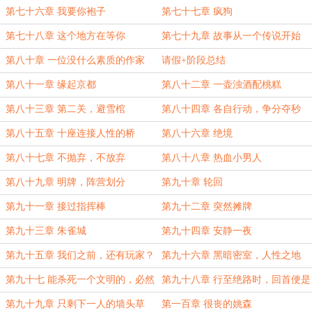
第七十六章 我要你袍子
第七十七章 疯狗
第七十八章 这个地方在等你
第七十九章 故事从一个传说开始
第八十章 一位没什么素质的作家
请假+阶段总结
第八十一章 缘起京都
第八十二章 一壶浊酒配桃糕
第八十三章 第二关，避雪棺
第八十四章 各自行动，争分夺秒
第八十五章 十座连接人性的桥
第八十六章 绝境
第八十七章 不抛弃，不放弃
第八十八章 热血小男人
第八十九章 明牌，阵营划分
第九十章 轮回
第九十一章 接过指挥棒
第九十二章 突然摊牌
第九十三章 朱雀城
第九十四章 安静一夜
第九十五章 我们之前，还有玩家？
第九十六章 黑暗密室，人性之地
（加更）
第九十七 能杀死一个文明的，必然
第九十八章 行至绝路时，回首便是
是文明本身
情
第九十九章 只剩下一人的墙头草
第一百章 很丧的姚森