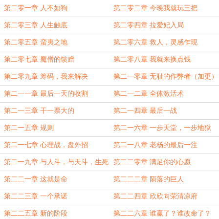
第二零一章 人不如狗
第二零二章 今晚我就玩三把
第二零三章 人生触底
第二零四章 拉爱妃入局
第二零五章 蛮夷之地
第二零六章 救人，灵感乍现
第二零七章 魔僧的馈赠
第二零八章 我就来换点钱
第二零九章 筹码，我来解决
第二一零章 无耻的作弊者（加更）
第二一一章 最后一天的收割
第二一二章 全体激活术
第二一三章 干一票大的
第二一四章 最后一战
第二一五章 规则
第二一六章 一步天堂，一步地狱
第二一七章 心理战，盘外招
第二一八章 老杨的最后一注
第二一九章 与人斗，与天斗，生死
第二二零章 满足你的心愿
一注
第二二一章 这就是命
第二二二章 陨落的巨人
第二二三章 一个承诺
第二二四章 欣欣向荣清凉府
第二二五章 新的阶段
第二二六章 谁赢了？谁改命了？