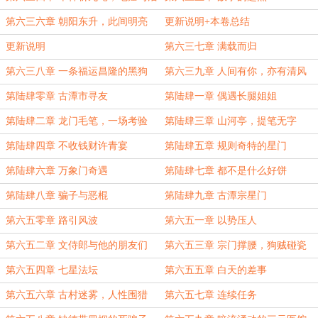
人
第六三六章 朝阳东升，此间明亮
更新说明+本卷总结
更新说明
第六三七章 满载而归
第六三八章 一条福运昌隆的黑狗
第六三九章 人间有你，亦有清风
第陆肆零章 古潭市寻友
第陆肆一章 偶遇长腿姐姐
第陆肆二章 龙门毛笔，一场考验
第陆肆三章 山河亭，提笔无字
第陆肆四章 不收钱财许青宴
第陆肆五章 规则奇特的星门
第陆肆六章 万象门奇遇
第陆肆七章 都不是什么好饼
第陆肆八章 骗子与恶棍
第陆肆九章 古潭宗星门
第六五零章 路引风波
第六五一章 以势压人
第六五二章 文侍郎与他的朋友们
第六五三章 宗门撑腰，狗贼碰瓷
第六五四章 七星法坛
第六五五章 白天的差事
第六五六章 古村迷雾，人性围猎
第六五七章 连续任务