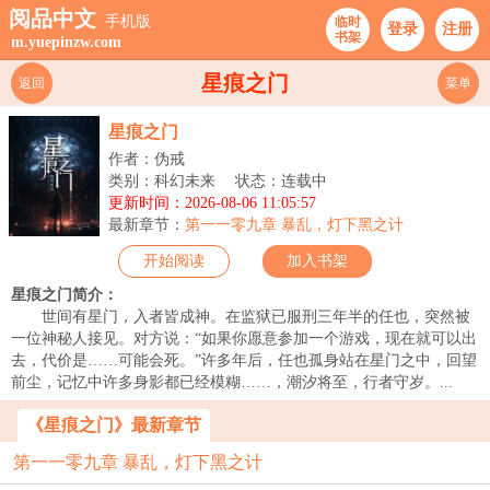
阅品中文
手机版
临时
登录
注册
书架
m.yuepinzw.com
星痕之门
返回
菜单
星痕之门
作者：伪戒
类别：科幻未来
状态：连载中
更新时间：2026-08-06 11:05:57
最新章节：
第一一零九章 暴乱，灯下黑之计
开始阅读
加入书架
星痕之门简介：
世间有星门，入者皆成神。在监狱已服刑三年半的任也，突然被
一位神秘人接见。对方说：“如果你愿意参加一个游戏，现在就可以出
去，代价是……可能会死。”许多年后，任也孤身站在星门之中，回望
前尘，记忆中许多身影都已经模糊……，潮汐将至，行者守岁。...
《星痕之门》最新章节
第一一零九章 暴乱，灯下黑之计