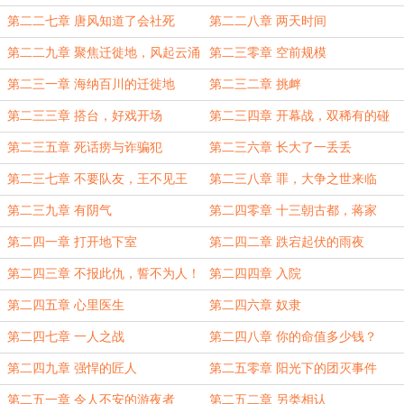
第二二七章 唐风知道了会社死
第二二八章 两天时间
第二二九章 聚焦迁徙地，风起云涌
第二三零章 空前规模
第二三一章 海纳百川的迁徙地
第二三二章 挑衅
第二三三章 搭台，好戏开场
第二三四章 开幕战，双稀有的碰
撞！
第二三五章 死话痨与诈骗犯
第二三六章 长大了一丢丢
第二三七章 不要队友，王不见王
第二三八章 罪，大争之世来临
第二三九章 有阴气
第二四零章 十三朝古都，蒋家
第二四一章 打开地下室
第二四二章 跌宕起伏的雨夜
第二四三章 不报此仇，誓不为人！
第二四四章 入院
第二四五章 心里医生
第二四六章 奴隶
第二四七章 一人之战
第二四八章 你的命值多少钱？
第二四九章 强悍的匠人
第二五零章 阳光下的团灭事件
第二五一章 令人不安的游夜者
第二五二章 另类相认