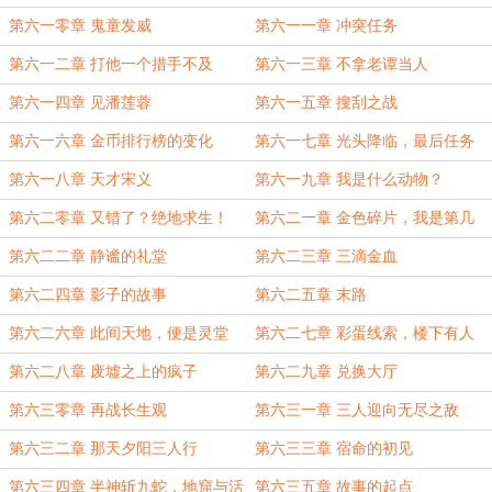
第六一零章 鬼童发威
第六一一章 冲突任务
第六一二章 打他一个措手不及
第六一三章 不拿老谭当人
第六一四章 见潘莲蓉
第六一五章 搜刮之战
第六一六章 金币排行榜的变化
第六一七章 光头降临，最后任务
第六一八章 天才宋义
第六一九章 我是什么动物？
第六二零章 又错了？绝地求生！
第六二一章 金色碎片，我是第几
名？
第六二二章 静谧的礼堂
第六二三章 三滴金血
第六二四章 影子的故事
第六二五章 末路
第六二六章 此间天地，便是灵堂
第六二七章 彩蛋线索，楼下有人
第六二八章 废墟之上的疯子
第六二九章 兑换大厅
第六三零章 再战长生观
第六三一章 三人迎向无尽之敌
第六三二章 那天夕阳三人行
第六三三章 宿命的初见
第六三四章 半神斩九蛇，地窟与活
第六三五章 故事的起点