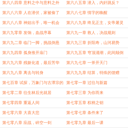
第六八四章 意料之中与意料之外
第六八五章 潜入，内奸跳反？
第六八六章 人在潜伏，家被偷了
第六八七章 情字的唤醒
第六八八章 神娃出手，唯一机会
第六八九章 终见正主，女帝屠灵
第六九零章 发饷，血战序幕
第六九一章 救人，决战规则
第六九二章 临门一脚，挑战倒悬
第六九三章 折阳寿，山河易势
第六九四章 孤身推开庙门
第六九五章 穹顶涌潮，此间颠倒
第六九六章 残躯化道，最后芳华
第六九七章 一斧开天门
第六九八章 离去与转身
第六九九章 结算，特殊的馈赠
第七百章 试探，万象门与古潭宗的
第七零一章 过往与新篇
渊源
第七零二章 往生林后光就居
第七零三章 为你而来
第七零四章 重返人间
第七零五章 权柄之钥
第七零六章 大喜大悲
第七零七章 条件来了
第七零八章 应战，碎空一剑
第七零九章 最后一课