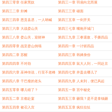
第四三零章 任家黑奴
第四三一章 羽扇向北而展
第四三二章 卦摊
第四三三章 碰面
第四三四章 恩贡县丞，一人呐喊
第四三五章 一剑开关
第四三六章 大战娄山关
第四三七章 嘴炮开城门
第四三八章 娄山关，迎财神
第四三九章 三拳退敌，手撕四品
第四四零章 战至娄山倒塌
第四四一章 一计斩四品
第四四二章 苏醒
第四四三章 韩婵身份
第四四四章 不对劲
第四四五章 鼠大人到，一同赴京
第四四六章 巫神传说，行至不老峰
第四四七章 井盖去哪儿了
内
第四四八章 干巴瘦的老头
第四四九章 人未到，便已风起
第四五零章 哪儿错了？
第四五一章 宫中秘史
第四五二章 京都赴宴
第四五三章 砸我？是不是拿钱砸
我？
第四五四章 被召入宫
第四五五章 疯狂拉扯