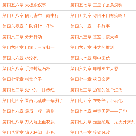
第四五六章 太极殿仪事
第四五七章 三皇子是条疯狗
第四五八章 阴云密布，雨中行
第四五九章 你四不四有病啊！
第四六零章 车队避让，圣谕
第四六一章 一县故事
第四六二章 分开行动
第四六三章 墓室，接天峰
第四六四章 山洞，三元归一
第四六五章 伟大的推测
第四六六章 她没死
第四六七章 朝中来信
第四六八章 手握封运石板
第四六九章 叩谢巫主大恩
第四七零章 棋盘弃子
第四七一章 落日余烬
第四七二章 湖中的一抹赤红
第四七三章 边塞的这个江湖
第四七四章 晋西北乱成一锅粥了
第四七五章 在等等，不动他
第四七六章 最后一程，离别
第四七七章 半壶国运——开印
第四七八章 万人坑上血花飘
第四七九章 走至绝境，见天外来剑
第四八零章 惊天秘闻，赴死
第四八一章 接管风波