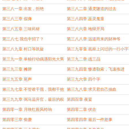
第三八一章 出发，拒绝
第三八二章 通灵隧道的过去
第三八三章 假身
第三八四章 巫灵鬼童
第三八五章 三味药材
第三八六章 地狱开局
第三八七 我也中招了？
第三八八章 远道而来的财神爷
第三八九章 村口等凯旋
第三九零章 底座上闪过的一行小字
第三九一章 单独行动偶遇阳光大男
第三九二章 战三品
孩
第三九三章 摊牌
第三九四章 惨遭勒索，飞速推进
第三九五章 尾声
第三九六章 四个字
第三九七章 不管谁干我，我都干他
第三九八章 求天君自己抽血
第三九九章 弼马温升官，最后的权
第四百章 夜宴
利
第四零一章 月映红殿风铃响
第四零二章 伏击
第四零三章 偷袭
第四零四章 最后一件差事