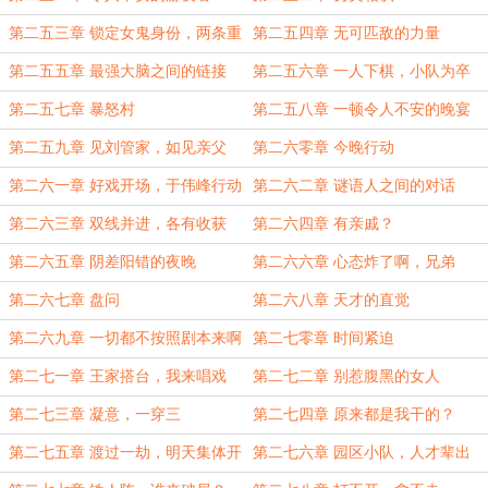
第二五三章 锁定女鬼身份，两条重
第二五四章 无可匹敌的力量
要线索
第二五五章 最强大脑之间的链接
第二五六章 一人下棋，小队为卒
第二五七章 暴怒村
第二五八章 一顿令人不安的晚宴
第二五九章 见刘管家，如见亲父
第二六零章 今晚行动
第二六一章 好戏开场，于伟峰行动
第二六二章 谜语人之间的对话
第二六三章 双线并进，各有收获
第二六四章 有亲戚？
第二六五章 阴差阳错的夜晚
第二六六章 心态炸了啊，兄弟
第二六七章 盘问
第二六八章 天才的直觉
第二六九章 一切都不按照剧本来啊
第二七零章 时间紧迫
第二七一章 王家搭台，我来唱戏
第二七二章 别惹腹黑的女人
第二七三章 凝意，一穿三
第二七四章 原来都是我干的？
第二七五章 渡过一劫，明天集体开
第二七六章 园区小队，人才辈出