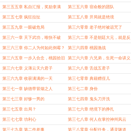
第三五五章 私自汇报，奖励拿满
第三五六章 宿命般的团队
第三五七章 疯狂拉扯
第三五八章 开局就是绝境
第三五九章 一眼破危局
第三六零章 老子绝对被诅咒了
第三六一章 天下武功，唯快不破
第三六二章 不是朝廷大元，就是反
贼
第三六三章 你二人为何如此倒霉？
第三六四章 桃园激战
第三六五章 一步入合念，桃园拾旧
第三六六章 六兄弟，生死一命讲义
义
气
第三六七章 义薄云天六君子
第三六八章 舌战五君子
第三六九章 收获满满的一天
第三七零章 典籍赠侄儿
第三七一章 缺德带冒烟之人
第三七二章 身份
第三七三章 好惨一男的
第三七四章 鬼头刀开洗
第三七五章 出局？
第三七六章 绝境下的挣扎
第三七七章 功利心
第三七八章 何人在掌控神州风云
第三七九章 第二件差事
第三八零章 分配任务，通灵隧道