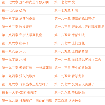
头人
第一七六章 这小和尚是个妙人啊
第一七七章 火
第一七八章 破局
第一七九章 灯芯
第一八零章 从前的倒影
第一八一章 堕落的轮回莲灯
第一八二章 狗皮膏药
第一八三章 迁徙地，呼叫现实世界
第一八四章 守岁人最高机密
第一八五章 半部剑法
第一八六章 出事了
第一八七章 上门送礼
第一八八章 六天
第一八九章 全府的希望
第一九零章 示弱
第一九一章 血战清风客栈（二合
一）
第一九二章 爱妃好赌，一卦算死莽
第一九三章 天生的政治家
夫
第一九四章 消失的歌姬
第一九五章 青衫龙首
第一九六章 你真当本王是软柿子
第一九七章 义薄云天吴胖子
呢？
请假一天半+加阶段总结
第一九八章 寻找队员
第一九九章 神秘星门，老刘的消息
第二百章 逆天改命