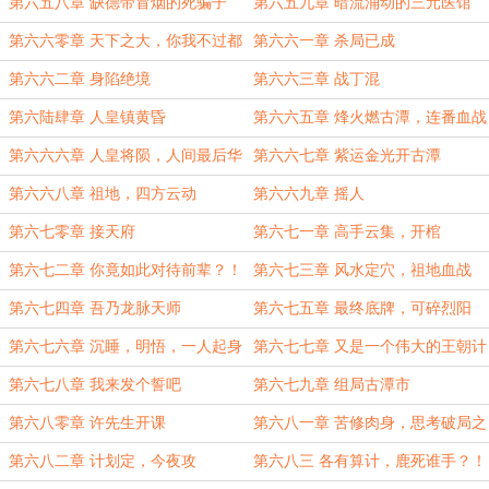
第六五八章 缺德带冒烟的死骗子
第六五九章 暗流涌动的三元医馆
第六六零章 天下之大，你我不过都
第六六一章 杀局已成
是凡人
第六六二章 身陷绝境
第六六三章 战丁混
第六陆肆章 人皇镇黄昏
第六六五章 烽火燃古潭，连番血战
第六六六章 人皇将陨，人间最后华
第六六七章 紫运金光开古潭
彩！
第六六八章 祖地，四方云动
第六六九章 摇人
第六七零章 接天府
第六七一章 高手云集，开棺
第六七二章 你竟如此对待前辈？！
第六七三章 风水定穴，祖地血战
第六七四章 吾乃龙脉天师
第六七五章 最终底牌，可碎烈阳
第六七六章 沉睡，明悟，一人起身
第六七七章 又是一个伟大的王朝计
划
第六七八章 我来发个誓吧
第六七九章 组局古潭市
第六八零章 许先生开课
第六八一章 苦修肉身，思考破局之
道
第六八二章 计划定，今夜攻
第六八三 各有算计，鹿死谁手？！