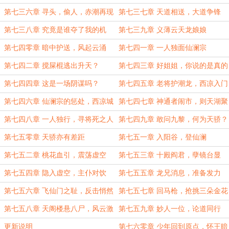
第七三六章 寻头，偷人，赤潮再现
第七三七章 天道相送，大道争锋
第七三八章 究竟是谁夺了我的机
第七三九章 义薄云天龙娘娘
缘？
第七四零章 暗中护送，风起云涌
第七四一章 一人独面仙澜宗
第七四二章 搅屎棍逃出升天？
第七四三章 好姐姐，你说的是真的
吗？
第七四四章 这是一场阴谋吗？
第七四五章 老将护潮龙，西凉入门
难
第七四六章 仙澜宗的惩处，西凉城
第七四七章 神通者闹市，则天湖聚
的业府
首
第七四八章 一人独行，寻将死之人
第七四九章 敢问九黎，何为天骄？
第七五零章 天骄亦有差距
第七五一章 入阳谷，登仙澜
第七五二章 桃花血引，震荡虚空
第七五三章 十殿阎君，孽镜台显
第七五四章 隐入虚空，主仆对饮
第七五五章 龙兄消息，准备发力
第七五六章 飞仙门之耻，反击悄然
第七五七章 回马枪，抢挑三朵金花
而至
第七五八章 天阁楼悬八尸，风云激
第七五九章 妙人一位，论道同行
荡
更新说明
第七六零章 少年回到原点，怀王暗