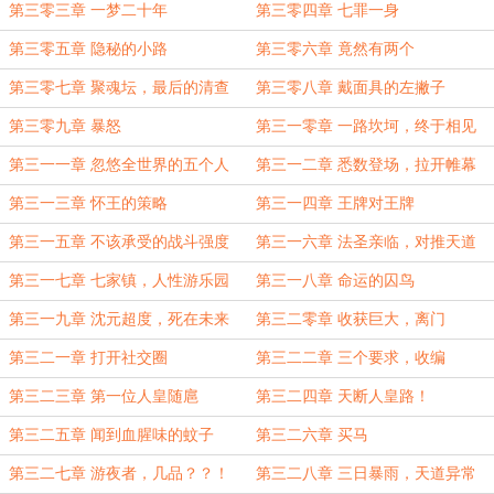
第三零三章 一梦二十年
第三零四章 七罪一身
第三零五章 隐秘的小路
第三零六章 竟然有两个
第三零七章 聚魂坛，最后的清查
第三零八章 戴面具的左撇子
第三零九章 暴怒
第三一零章 一路坎坷，终于相见
第三一一章 忽悠全世界的五个人
第三一二章 悉数登场，拉开帷幕
第三一三章 怀王的策略
第三一四章 王牌对王牌
第三一五章 不该承受的战斗强度
第三一六章 法圣亲临，对推天道
第三一七章 七家镇，人性游乐园
第三一八章 命运的囚鸟
第三一九章 沈元超度，死在未来
第三二零章 收获巨大，离门
第三二一章 打开社交圈
第三二二章 三个要求，收编
第三二三章 第一位人皇随扈
第三二四章 天断人皇路！
第三二五章 闻到血腥味的蚊子
第三二六章 买马
第三二七章 游夜者，几品？？！
第三二八章 三日暴雨，天道异常