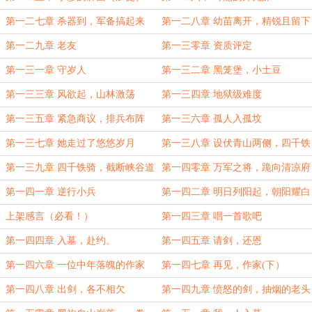
第一二七章 杀器到，军备搞起来
第一二八章 幼苗离开，精锐且留下
第一二九章 老友
第一三零章 资质评定
第一三一章 守岁人
第一三二章 黑笼堡，小土豆
第一三三章 风欲起，山林激荡
第一三四章 地狱级难度
第一三五章 紧急商议，排兵布阵
第一三六章 孤人入孤坟
第一三七章 她走过了悠悠岁月
第一三八章 设伏青山两侧，四千铁
骑向北
第一三九章 四千铁骑，截断峡谷道
第一四零章 万军之将，跪向清凉府
第一四一章 逆行小兵
第一四二章 明日列阳起，朝阳耀白
骨
上架感言（必看！）
第一四三章 唱一首歌吧
第一四四章 入墓，赴约。
第一四五章 请剑，还恩
第一四六章 一位中年落魄的作家
第一四七章 再见，作家(下）
（上）
第一四八章 出剑，各不相欠
第一四九章 愤怒的剑，抽烟的老头